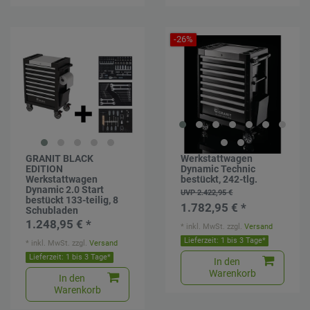
-26%
GRANIT BLACK
Werkstattwagen
EDITION
Dynamic Technic
Werkstattwagen
bestückt, 242-tlg.
Dynamic 2.0 Start
UVP 2.422,95 €
bestückt 133-teilig, 8
1.782,95 € *
Schubladen
1.248,95 € *
*
inkl. MwSt.
zzgl.
Versand
Lieferzeit: 1 bis 3 Tage*
*
inkl. MwSt.
zzgl.
Versand
Lieferzeit: 1 bis 3 Tage*
In den
Warenkorb
In den
Warenkorb