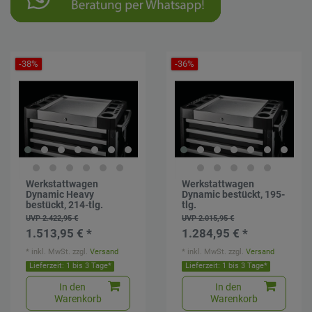
-38%
-36%
Werkstattwagen
Werkstattwagen
Dynamic Heavy
Dynamic bestückt, 195-
bestückt, 214-tlg.
tlg.
UVP 2.422,95 €
UVP 2.015,95 €
1.513,95 € *
1.284,95 € *
*
inkl. MwSt.
zzgl.
Versand
*
inkl. MwSt.
zzgl.
Versand
Lieferzeit: 1 bis 3 Tage*
Lieferzeit: 1 bis 3 Tage*
In den
In den
Warenkorb
Warenkorb