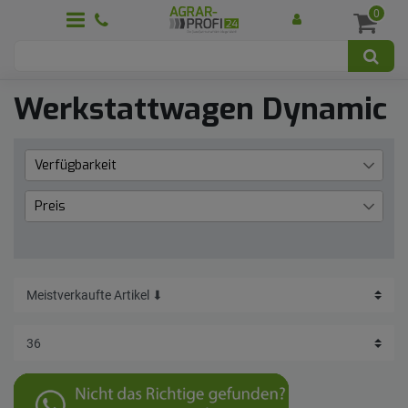
0
Werkstattwagen Dynamic
Verfügbarkeit
Lieferzeit 1 bis 3 Werktage
4
Preis
€
―
€
Übernehmen