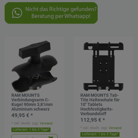
RAM MOUNTS
RAM MOUNTS Tab-
Verbindungsarm C-
Tite Halteschale für
Kugel 90mm 3,81mm
10" Tablets
Aluminium schwarz
Hochfestigkeits-
Verbundstoff
49,95 € *
112,95 € *
*
inkl. MwSt.
zzgl.
Versand
*
inkl. MwSt.
zzgl.
Versand
Lieferzeit: 1 bis 3 Tage*
Lieferzeit: 1 bis 3 Tage*