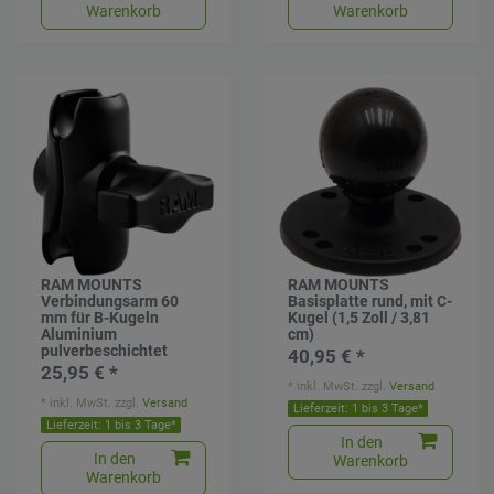
Warenkorb
Warenkorb
RAM MOUNTS
RAM MOUNTS
Verbindungsarm 60
Basisplatte rund, mit C-
mm für B-Kugeln
Kugel (1,5 Zoll / 3,81
Aluminium
cm)
pulverbeschichtet
40,95 € *
25,95 € *
*
inkl. MwSt.
zzgl.
Versand
*
inkl. MwSt.
zzgl.
Versand
Lieferzeit: 1 bis 3 Tage*
Lieferzeit: 1 bis 3 Tage*
In den
In den
Warenkorb
Warenkorb