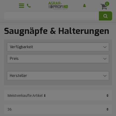
0
Saugnäpfe & Halterungen
Verfügbarkeit
Lieferzeit 1 bis 3 Werktage
11
Preis
€
―
€
Hersteller
RAM MOUNTS
11
Übernehmen