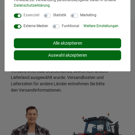
Hinweise zur Verwendung personenbezogener Daten in unserer
Saugnäpfe & Halterungen
Daten­schutz­erklärung
.
Essenziell
Statistik
Marketing
Externe Medien
Funktional
Weitere Einstellungen
* Alle Preise inklusive gesetzlicher Mehrwertsteuer und
zuzüglich
Versandkosten
. Der Versand erfolgt bei vielen
Alle akzeptieren
Artikeln bei Bestellungen bis 14 Uhr und Sofortbezahlung
(z.B. PayPal) bereits am gleichen Werktag. Die angegebenen
Auswahl akzeptieren
Lieferzeiten gelten für Lieferungen innerhalb Deutschlands.
Die angezeigten Versandkosten beziehen sich auf den
Versand innerhalb Deutschlands, soweit kein anders
Lieferland ausgewählt wurde. Versandkosten und
Lieferzeiten für andere Länder entnehmen Sie bitte
den
Versandinformationen
.