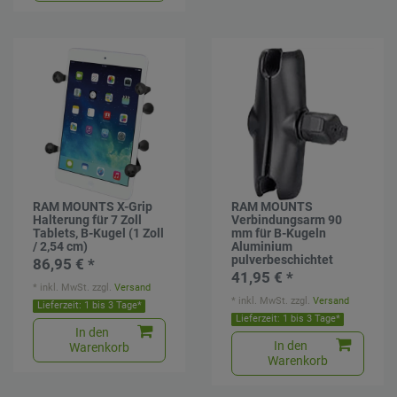
RAM MOUNTS X-Grip
RAM MOUNTS
Halterung für 7 Zoll
Verbindungsarm 90
Tablets, B-Kugel (1 Zoll
mm für B-Kugeln
/ 2,54 cm)
Aluminium
pulverbeschichtet
86,95 € *
41,95 € *
*
inkl. MwSt.
zzgl.
Versand
*
inkl. MwSt.
zzgl.
Versand
Lieferzeit: 1 bis 3 Tage*
Lieferzeit: 1 bis 3 Tage*
In den
In den
Warenkorb
Warenkorb