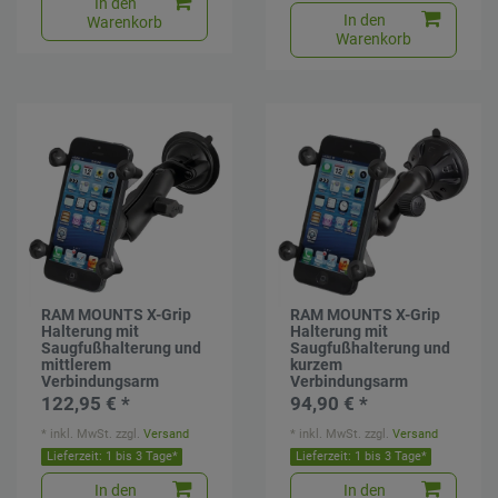
In den
In den
Warenkorb
Warenkorb
RAM MOUNTS X-Grip
RAM MOUNTS X-Grip
Halterung mit
Halterung mit
Saugfußhalterung und
Saugfußhalterung und
mittlerem
kurzem
Verbindungsarm
Verbindungsarm
122,95 € *
94,90 € *
*
inkl. MwSt.
zzgl.
Versand
*
inkl. MwSt.
zzgl.
Versand
Lieferzeit: 1 bis 3 Tage*
Lieferzeit: 1 bis 3 Tage*
In den
In den