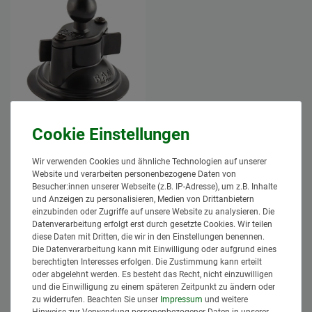
RAM MOUNTS
Saugfuß-Basis inkl.
Trapez-Basisplatte mit
B-Kugel (1 Zoll / 2,54
cm)
Wir verwenden Cookies und ähnliche Technologien auf unserer
41,95 € *
Website und verarbeiten personenbezogene Daten von
Besucher:innen unserer Webseite (z.B. IP-Adresse), um z.B. Inhalte
*
inkl. MwSt.
zzgl.
Versand
und Anzeigen zu personalisieren, Medien von Drittanbietern
Lieferzeit: 1 bis 3 Tage*
einzubinden oder Zugriffe auf unsere Website zu analysieren. Die
Datenverarbeitung erfolgt erst durch gesetzte Cookies. Wir teilen
In den
diese Daten mit Dritten, die wir in den Einstellungen benennen.
Warenkorb
Die Datenverarbeitung kann mit Einwilligung oder aufgrund eines
berechtigten Interesses erfolgen. Die Zustimmung kann erteilt
oder abgelehnt werden. Es besteht das Recht, nicht einzuwilligen
und die Einwilligung zu einem späteren Zeitpunkt zu ändern oder
zu widerrufen. Beachten Sie unser
Impressum
und weitere