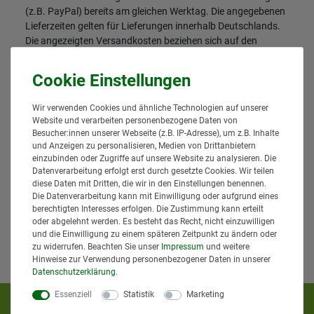
(z.B. PayPal) bereits am gleichen Werktag. Die angegebenen
Lieferzeiten gelten für Lieferungen innerhalb Deutschlands.
Die angezeigten Versandkosten beziehen sich auf den
Versand innerhalb Deutschlands, soweit kein anders
Lieferland ausgewählt wurde. Versandkosten und
Lieferzeiten für andere Länder entnehmen Sie bitte
den
Versandinformationen
.
Wir verwenden Cookies und ähnliche Technologien auf unserer
Website und verarbeiten personenbezogene Daten von
Besucher:innen unserer Webseite (z.B. IP-Adresse), um z.B. Inhalte
und Anzeigen zu personalisieren, Medien von Drittanbietern
einzubinden oder Zugriffe auf unsere Website zu analysieren. Die
Datenverarbeitung erfolgt erst durch gesetzte Cookies. Wir teilen
diese Daten mit Dritten, die wir in den Einstellungen benennen.
Die Datenverarbeitung kann mit Einwilligung oder aufgrund eines
berechtigten Interesses erfolgen. Die Zustimmung kann erteilt
oder abgelehnt werden. Es besteht das Recht, nicht einzuwilligen
und die Einwilligung zu einem späteren Zeitpunkt zu ändern oder
zu widerrufen. Beachten Sie unser
Impressum
und weitere
Hinweise zur Verwendung personenbezogener Daten in unserer
Daten­schutz­erklärung
.
Essenziell
Statistik
Marketing
KUNDENMEINUNGEN