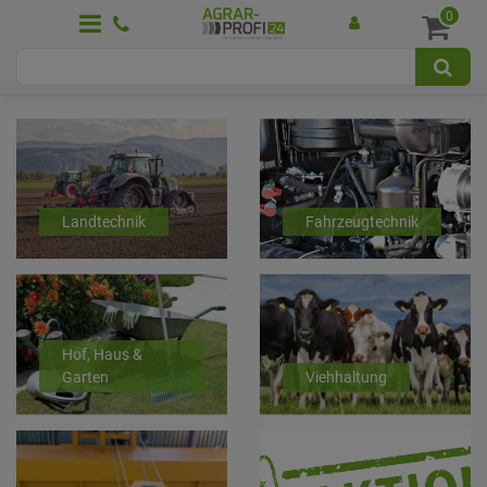
0
Land­technik
Fahrzeug­technik
Hof, Haus &
Garten
Vieh­haltung