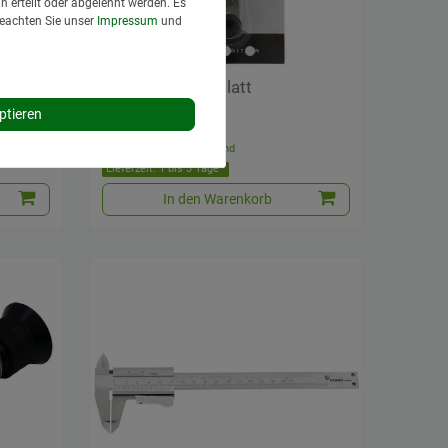
 erteilt oder abgelehnt werden. Es
Beachten Sie unser
Impressum
und
Fühlerlehre, 20 Blatt
ptieren
15,95 € *
*
inkl. MwSt.
zzgl.
Versand
Lieferzeit: 1 bis 3 Tage*
In den Warenkorb