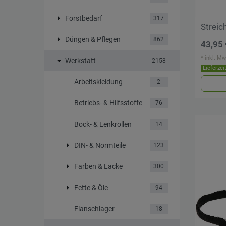
Forstbedarf
317
Strei
Düngen & Pflegen
862
43,95 
*
inkl. Mw
Werkstatt
2158
Lieferzei
Arbeitskleidung
2
Betriebs- & Hilfsstoffe
76
Bock- & Lenkrollen
14
DIN- & Normteile
123
Farben & Lacke
300
Fette & Öle
94
Flanschlager
18