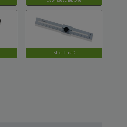
Gewindeschablone
Streichmaß