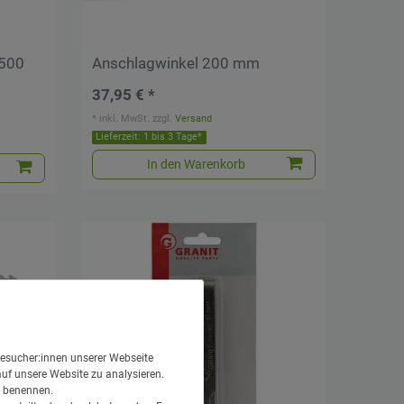
 500
Anschlagwinkel 200 mm
37,95 € *
*
inkl. MwSt.
zzgl.
Versand
Lieferzeit: 1 bis 3 Tage*
In den Warenkorb
esucher:innen unserer Webseite
auf unsere Website zu analysieren.
en benennen.