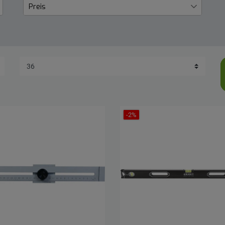
Preis
€
―
€
Übernehmen
-2%