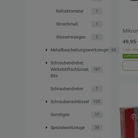
Refraktometer
1
Streichmaß
1
Mikro
Wasserwaagen
2
49,95 
Metallbearbeitungswerkzeuge
*
inkl. Mw
63
Lieferzei
Schraubendreher,
Winkelstiftschlüssel,
167
Bits
Schraubendreher
7
Schraubenschlüssel
125
Sonstiges
17
Spezialwerkzeuge
33