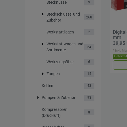
Stecknüsse
9
Steckschlüssel und
268
Zubehör
Digita
Werkstattliegen
2
mm
39,95 
Werkstattwagen und
64
Sortimente
*
inkl. Mw
Lieferzei
Werkzeugsätze
6
Zangen
15
Ketten
42
Pumpen & Zubehör
93
Kompressoren
9
(Druckluft)