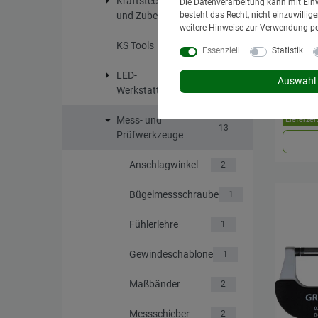
Kraftsteckschlüssel
Die Datenverarbeitung kann mit Einw
41
und Zubehör
besteht das Recht, nicht einzuwilli
weitere Hinweise zur Verwendung p
KS Tools
74
Essenziell
Statistik
Ansch
LED-
Auswahl 
8
UVP 55,95
Werkstattlampen
*
inkl. Mw
Mess- und
Lieferzei
13
Prüfwerkzeuge
Anschlagwinkel
2
Bügelmessschraube
1
Fühlerlehre
1
Gewindeschablone
1
Maßbänder
2
Messschieber
2