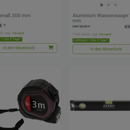
chmaß 300 mm
Aluminium Wasserwaage
mm
€ *
49
UVP 50,95 €
St.
zzgl.
Versand
*
inkl. MwSt.
zzgl.
Versand
t: 1 bis 3 Tage*
Lieferzeit: 1 bis 3 Tage*
In den Warenkorb
In den Warenkorb