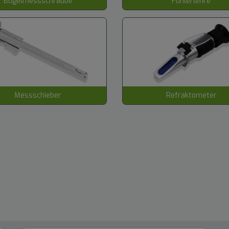
Bügelmessschraube
Fühlerlehre
Messschieber
Refraktometer