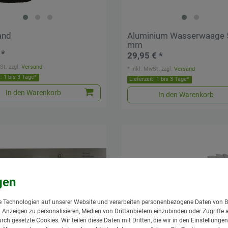
and
Aluminium Wasserwaage
mm
 *
29,95 € *
St.
zzgl.
Versand
*
inkl. MwSt.
zzgl.
Versand
t: 1 bis 3 Tage*
Lieferzeit: 1 bis 3 Tage*
In den Warenkorb
In den Warenkorb
 Technologien auf unserer Website und verarbeiten personenbezogene Daten von B
nd Anzeigen zu personalisieren, Medien von Drittanbietern einzubinden oder Zugriffe 
urch gesetzte Cookies. Wir teilen diese Daten mit Dritten, die wir in den Einstellung