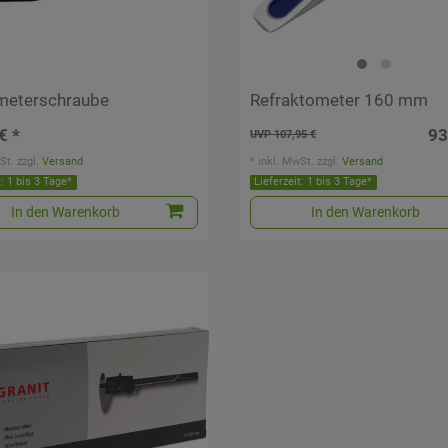
meterschraube
Refraktometer 160 mm
€ *
93
UVP 107,95 €
St.
zzgl.
Versand
*
inkl. MwSt.
zzgl.
Versand
t: 1 bis 3 Tage*
Lieferzeit: 1 bis 3 Tage*
In den Warenkorb
In den Warenkorb