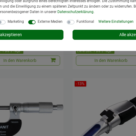
illigung oder aufgrund eines berechtigten Interesses erfolgen. Die Zustimmung kann
gen und die Einwilligung zu einem späteren Zeitpunkt zu ändern oder zu widerrufen. 
ersonenbezogener Daten in unserer
Daten­schutz­erklärung
.
Marketing
Externe Medien
Funktional
Weitere Einstellungen
lagwinkel 300 mm
Gewindeschablone
akzeptieren
Alle akze
41,95 € *
13,95 € *
 €
St.
zzgl.
Versand
*
inkl. MwSt.
zzgl.
Versand
t: 1 bis 3 Tage*
Lieferzeit: 1 bis 3 Tage*
In den Warenkorb
In den Warenkorb
-13%