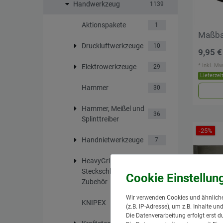
Handwerkzeug
1139
Aktionspakete
1
Maßb
Druckluftwerkzeuge
10
9,95 €
*
inkl. Mw
Elektrowerkzeuge
29
Lieferzei
Hammer
30
Hammer, Meißel und
36
Splinttreiber
-25%
Handnietwerkzeuge
7
HeavyGrip
Steckschlüssel und
22
Zubehör
Wir verwenden Cookies und ähnliche
KNIPEX
18
(z.B. IP-Adresse), um z.B. Inhalte u
Die Datenverarbeitung erfolgt erst d