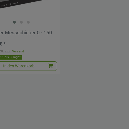
ler Messschieber 0 - 150
€ *
St.
zzgl.
Versand
t: 1 bis 3 Tage*
In den Warenkorb