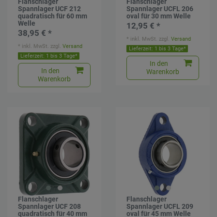
Flanschlager
Flanschlager
Spannlager UCF 212
Spannlager UCFL 206
quadratisch für 60 mm
oval für 30 mm Welle
Welle
12,95 € *
38,95 € *
*
inkl. MwSt.
zzgl.
Versand
*
inkl. MwSt.
zzgl.
Versand
Lieferzeit: 1 bis 3 Tage*
Lieferzeit: 1 bis 3 Tage*
In den
In den
Warenkorb
Warenkorb
Flanschlager
Flanschlager
Spannlager UCF 208
Spannlager UCFL 209
quadratisch für 40 mm
oval für 45 mm Welle