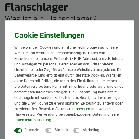
Flanschlager
Was ist ein Flanschlager?
Bei einem Flanschlager handelt es sich um ein von einem Gehäuse
ummantelten
Kugellager
. Das Gehäuse kann aus diversen
Materialien
bestehen, je nachdem, wofür es eingesetzt wird:
Wir verwenden Cookies und ähnliche Technologien auf unserer
Grauguss
Website und verarbeiten personenbezogene Daten von
Leichtmetallguss
Besucher:innen unserer Webseite (z.B. IP-Adresse), um z.B. Inhalte
und Anzeigen zu personalisieren, Medien von Drittanbietern
Kunststoff
einzubinden oder Zugriffe auf unsere Website zu analysieren. Die
Stahlblech
Datenverarbeitung erfolgt erst durch gesetzte Cookies. Wir teilen
Edelstahl
diese Daten mit Dritten, die wir in den Einstellungen benennen.
Die Datenverarbeitung kann mit Einwilligung oder aufgrund eines
Jedes Flanschlager ist entweder mit
zwei oder vier Bohrlöchern
berechtigten Interesses erfolgen. Die Zustimmung kann erteilt
ausgestattet. Dadurch können Sie sie sehr einfach an der
oder abgelehnt werden. Es besteht das Recht, nicht einzuwilligen
gewünschten Stelle anflanschen. Flanschlager ermöglichen der
und die Einwilligung zu einem späteren Zeitpunkt zu ändern oder
Welle, sich ohne Behinderung um die eigene Achse zu drehen.
zu widerrufen. Beachten Sie unser
Impressum
und weitere
Hinweise zur Verwendung personenbezogener Daten in unserer
Zugleich stellen sie sicher, dass die Welle
nicht verrutscht
.
Daten­schutz­erklärung
.
Vorteile von Flanschlagern
Essenziell
Statistik
Marketing
Flanschlager sind für Anwendungen mit
hoher Schmutzbelastung