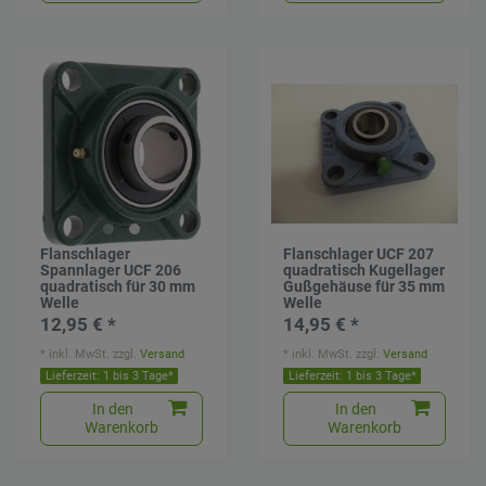
Flanschlager
Flanschlager UCF 207
Spannlager UCF 206
quadratisch Kugellager
quadratisch für 30 mm
Gußgehäuse für 35 mm
Welle
Welle
12,95 € *
14,95 € *
*
inkl. MwSt.
zzgl.
Versand
*
inkl. MwSt.
zzgl.
Versand
Lieferzeit: 1 bis 3 Tage*
Lieferzeit: 1 bis 3 Tage*
In den
In den
Warenkorb
Warenkorb