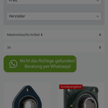
Preis
€
―
€
Hersteller
Granit
18
Übernehmen
Sonderangebot