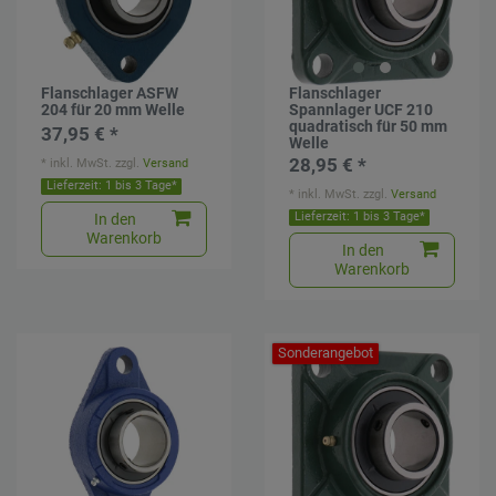
Flanschlager ASFW
Flanschlager
204 für 20 mm Welle
Spannlager UCF 210
quadratisch für 50 mm
37,95 € *
Welle
28,95 € *
*
inkl. MwSt.
zzgl.
Versand
Lieferzeit: 1 bis 3 Tage*
*
inkl. MwSt.
zzgl.
Versand
Lieferzeit: 1 bis 3 Tage*
In den
Warenkorb
In den
Warenkorb
Sonderangebot