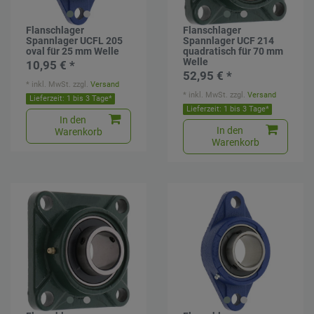
Flanschlager
Flanschlager
Spannlager UCFL 205
Spannlager UCF 214
oval für 25 mm Welle
quadratisch für 70 mm
Welle
10,95 € *
52,95 € *
*
inkl. MwSt.
zzgl.
Versand
*
inkl. MwSt.
zzgl.
Versand
Lieferzeit: 1 bis 3 Tage*
Lieferzeit: 1 bis 3 Tage*
In den
In den
Warenkorb
Warenkorb