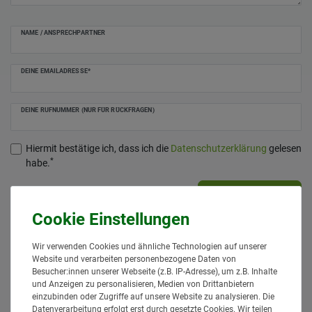
NAME / ANSPRECHPARTNER
DEINE EMAILADRESSE*
DEINE RUFNUMMER (NUR FÜR RÜCKFRAGEN)
Hiermit bestätige ich, dass ich die
Daten­schutz­erklärung
gelesen
*
habe.
Anfrage senden
Wir verwenden Cookies und ähnliche Technologien auf unserer
Website und verarbeiten personenbezogene Daten von
Ähnlich
Besucher:innen unserer Webseite (z.B. IP-Adresse), um z.B. Inhalte
und Anzeigen zu personalisieren, Medien von Drittanbietern
einzubinden oder Zugriffe auf unsere Website zu analysieren. Die
Datenverarbeitung erfolgt erst durch gesetzte Cookies. Wir teilen