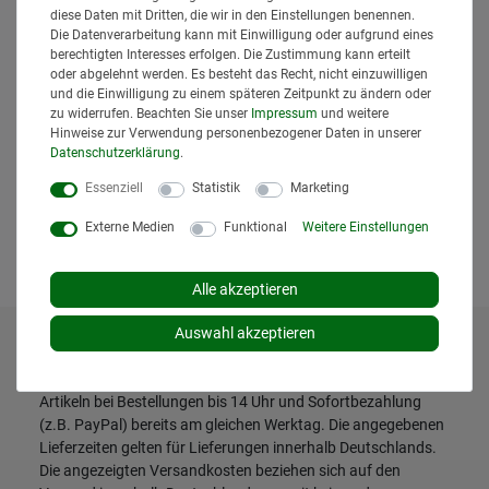
diese Daten mit Dritten, die wir in den Einstellungen benennen.
Die Datenverarbeitung kann mit Einwilligung oder aufgrund eines
berechtigten Interesses erfolgen. Die Zustimmung kann erteilt
oder abgelehnt werden. Es besteht das Recht, nicht einzuwilligen
und die Einwilligung zu einem späteren Zeitpunkt zu ändern oder
zu widerrufen. Beachten Sie unser
Impressum
und weitere
ERICH JAEGER Stecker 12 V ISO 1724 S
Ausführung 7-polig mit Verschraubung
Hinweise zur Verwendung personenbezogener Daten in unserer
9,95 € *
Daten­schutz­erklärung
.
*
inkl. MwSt.
zzgl.
Versand
Essenziell
Statistik
Marketing
Lieferzeit: 1 bis 3 Tage*
Externe Medien
Funktional
Weitere Einstellungen
In den Warenkorb
Alle akzeptieren
Auswahl akzeptieren
* Alle Preise inklusive gesetzlicher Mehrwertsteuer und
zuzüglich
Versandkosten
. Der Versand erfolgt bei vielen
Artikeln bei Bestellungen bis 14 Uhr und Sofortbezahlung
(z.B. PayPal) bereits am gleichen Werktag. Die angegebenen
Lieferzeiten gelten für Lieferungen innerhalb Deutschlands.
Die angezeigten Versandkosten beziehen sich auf den