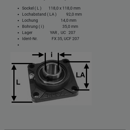
Sockel ( L ) 118,0 x 118,0 mm
Lochabstand ( LA ) 92,0 mm
Lochung 14,0 mm
Bohrung ( i ) 35,0 mm
Lager YAR , UC 207
Ident-Nr. FX 35, UCF 207