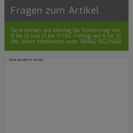
Fragen zum Artikel
Sie erreichen uns Montag bis Donnerstag von
8 bis 12 und 13 bis 17 Uhr, Freitag von 8 bis 13
Uhr, direkt telefonisch unter
08462 9527466
!
Ceres::Template.mailFormHoneypotLabel
DEINE NACHRICHT AN UNS*