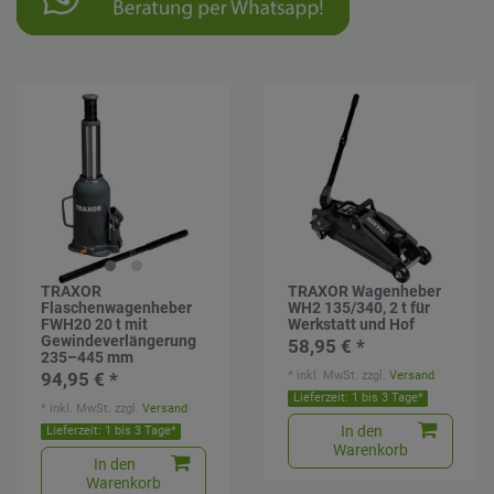
TRAXOR
TRAXOR Wagenheber
Flaschenwagenheber
WH2 135/340, 2 t für
FWH20 20 t mit
Werkstatt und Hof
Gewindeverlängerung
58,95 € *
235–445 mm
*
inkl. MwSt.
zzgl.
Versand
94,95 € *
Lieferzeit: 1 bis 3 Tage*
*
inkl. MwSt.
zzgl.
Versand
In den
Lieferzeit: 1 bis 3 Tage*
Warenkorb
In den
Warenkorb