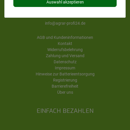
Auswahl akzeptieren
Fr. von 8 bis 13 Uhr
Tel. 08462 95274-66
info@agrar-profi24.de
AGB und Kundeninformationen
Kontakt
Widerrufsbelehrung
Zahlung und Versand
Datenschutz
Impressum
Hinweise zur Batterieentsorgung
Registrierung
Barrierefreiheit
Über uns
EINFACH BEZAHLEN