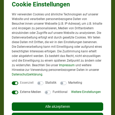
Wir verwenden Cookies und ähnliche Technologien auf unserer
Website und verarbeiten personenbezogene Daten von
Besucher:innen unserer Webseite (z.B. IP-Adresse), um z.B. Inhalte
Google Bewertungen
und Anzeigen zu personalisieren, Medien von Drittanbietern
einzubinden oder Zugriffe auf unsere Website zu analysieren. Die
Datenverarbeitung erfolgt erst durch gesetzte Cookies. Wir teilen
diese Daten mit Dritten, die wir in den Einstellungen benennen.
4,9
bei
58
Bewertungen
Die Datenverarbeitung kann mit Einwilligung oder aufgrund eines
berechtigten Interesses erfolgen. Die Zustimmung kann erteilt
Informationen zur Echtheit
oder abgelehnt werden. Es besteht das Recht, nicht einzuwilligen
von Kundenbewertungen
und die Einwilligung zu einem späteren Zeitpunkt zu ändern oder
zu widerrufen. Beachten Sie unser
Impressum
und weitere
Hinweise zur Verwendung personenbezogener Daten in unserer
AGRAR-PROFI24.DE
Daten­schutz­erklärung
.
Essenziell
Statistik
Marketing
Externe Medien
Funktional
Weitere Einstellungen
Sie erreichen uns
Mo. - Do. von 8 bis 12 Uhr
Alle akzeptieren
Mo. - Do. von 13 bis 17 Uhr