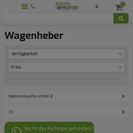
0
Wagenheber
Verfügbarkeit
Lieferzeit 1 bis 3 Werktage
2
Preis
€
―
€
Übernehmen