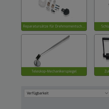
Reparatursätze für Drehmomentschlüssel
Schl
Teleskop-Mechanikerspiegel
Zu
Verfügbarkeit
Lieferzeit 1 bis 3 Werktage
33