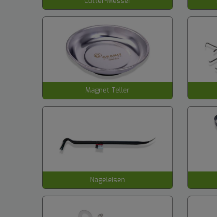
Cutter-Messer
Magnet Teller
Nageleisen