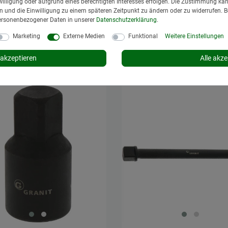
illigung oder aufgrund eines berechtigten Interesses erfolgen. Die Zustimmung kann
gen und die Einwilligung zu einem späteren Zeitpunkt zu ändern oder zu widerrufen. 
16,95 € *
 € *
ersonenbezogener Daten in unserer
Daten­schutz­erklärung
.
*
inkl. MwSt.
zzgl.
Versand
St.
zzgl.
Versand
Marketing
Externe Medien
Funktional
Weitere Einstellungen
Lieferzeit: 1 bis 3 Tage*
t: 1 bis 3 Tage*
In den Warenkorb
In den Warenkorb
akzeptieren
Alle akze