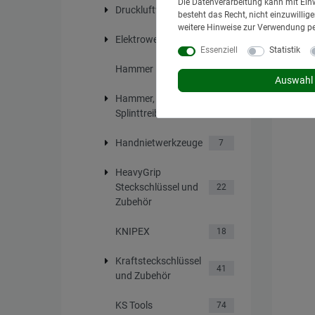
Die Datenverarbeitung kann mit Einw
Nm
Druckluftwerkzeuge
10
besteht das Recht, nicht einzuwilli
111,95
weitere Hinweise zur Verwendung p
Elektrowerkzeuge
29
*
inkl. Mw
Essenziell
Statistik
Lieferzei
Hammer
30
Auswahl 
Hammer, Meißel und
36
Splinttreiber
Handnietwerkzeuge
7
HeavyGrip
Steckschlüssel und
22
Zubehör
KNIPEX
18
Kraftsteckschlüssel
41
und Zubehör
KS Tools
74