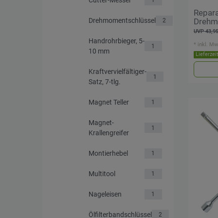
1
Repara
Drehmomentschlüssel
Drehm
2
UVP 43,95
Handrohrbieger, 5-
*
inkl. Mw
1
10 mm
Lieferzei
Kraftvervielfältiger-
1
Satz, 7-tlg.
Magnet Teller
1
Magnet-
1
Krallengreifer
Montierhebel
1
Multitool
1
Nageleisen
1
Ölfilterbandschlüssel
2