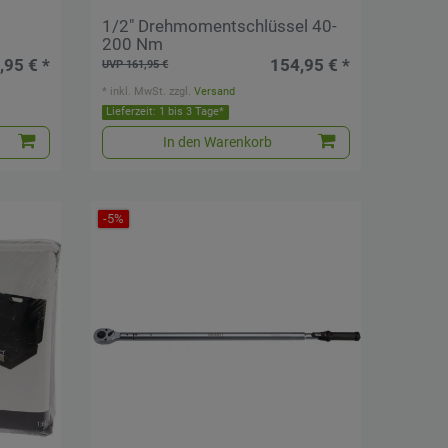
1/2" Drehmomentschlüssel 40-
200 Nm
,95 € *
154,95 € *
UVP 161,95 €
*
inkl. MwSt.
zzgl.
Versand
Lieferzeit: 1 bis 3 Tage*
In den Warenkorb
-5%