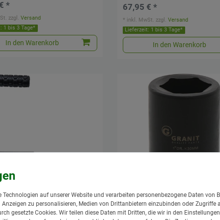
€ *
67,95 € *
St.
zzgl.
Versand
*
inkl. MwSt.
zzgl.
Versand
t: 1 bis 3 Tage*
Lieferzeit: 1 bis 3 Tage*
In den Warenkorb
In den Warenkorb
 Technologien auf unserer Website und verarbeiten personenbezogene Daten von B
nd Anzeigen zu personalisieren, Medien von Drittanbietern einzubinden oder Zugriffe 
urch gesetzte Cookies. Wir teilen diese Daten mit Dritten, die wir in den Einstellung
ervielfältiger einzeln 3.800
1" Stecknuss, 30 mm