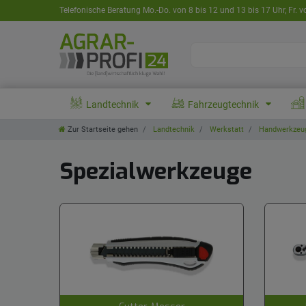
Telefonische Beratung Mo.-Do. von 8 bis 12 und 13 bis 17 Uhr, Fr. v
Landtechnik
Fahrzeugtechnik
Zur Startseite gehen
Landtechnik
Werkstatt
Handwerkzeu
Spezialwerkzeuge