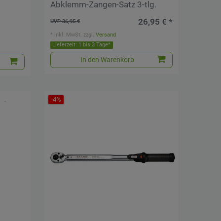
Abklemm-Zangen-Satz 3-tlg.
26,95 € *
UVP 36,95 €
*
inkl. MwSt.
zzgl.
Versand
Lieferzeit: 1 bis 3 Tage*
In den Warenkorb
-4%