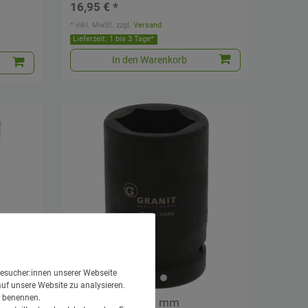
16,95 € *
*
inkl. MwSt.
zzgl.
Versand
Lieferzeit: 1 bis 3 Tage*
In den Warenkorb
esucher:innen unserer Webseite
auf unsere Website zu analysieren.
en benennen.
1" Stecknuss, 33 mm