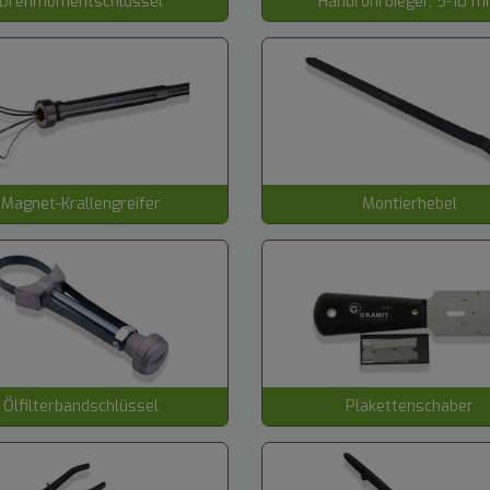
Drehmomentschlüssel
Handrohrbieger, 5-10 
Magnet-Krallengreifer
Montierhebel
Ölfilterbandschlüssel
Plakettenschaber