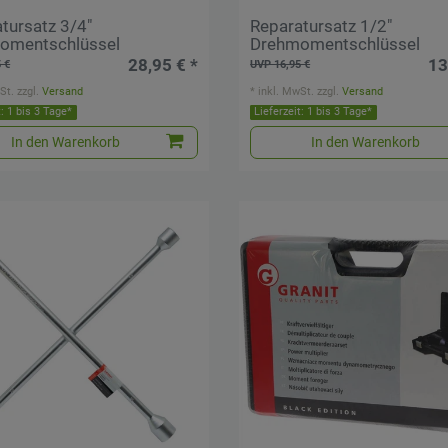
tursatz 3/4"
Reparatursatz 1/2"
omentschlüssel
Drehmomentschlüssel
28,95 € *
13
 €
UVP 16,95 €
St.
zzgl.
Versand
*
inkl. MwSt.
zzgl.
Versand
t: 1 bis 3 Tage*
Lieferzeit: 1 bis 3 Tage*
In den Warenkorb
In den Warenkorb