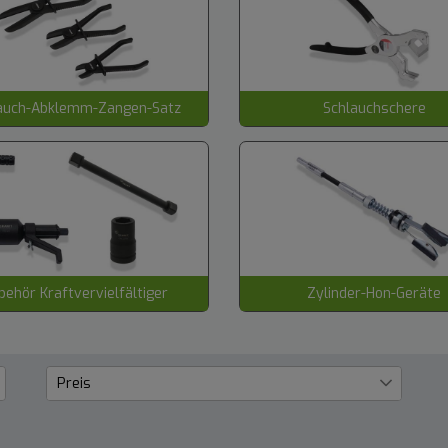
auch-Abklemm-Zangen-Satz
Schlauchschere
behör Kraftvervielfältiger
Zylinder-Hon-Geräte
Preis
€
―
€