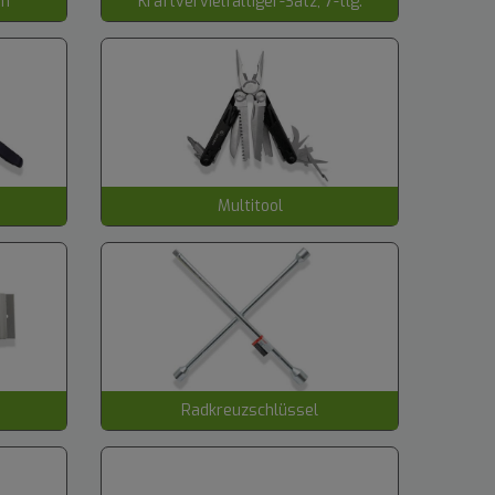
mm
Kraftvervielfältiger-Satz, 7-tlg.
Multitool
Radkreuzschlüssel