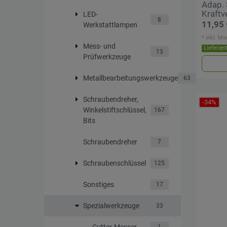
Adap. 
Kraftve
LED-
8
11,95 
Werkstattlampen
*
inkl. Mw
Mess- und
Lieferzei
13
Prüfwerkzeuge
Metallbearbeitungswerkzeuge
63
Schraubendreher,
-34%
Winkelstiftschlüssel,
167
Bits
Schraubendreher
7
Schraubenschlüssel
125
Sonstiges
17
Spezialwerkzeuge
33
Cutter-Messer