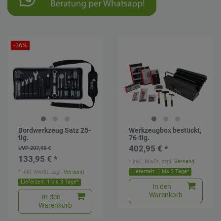
-36%
Bordwerkzeug Satz 25-
Werkzeugbox bestückt,
tlg.
76-tlg.
402,95 € *
UVP 207,95 €
133,95 € *
*
inkl. MwSt.
zzgl.
Versand
*
inkl. MwSt.
zzgl.
Versand
Lieferzeit: 1 bis 3 Tage*
Lieferzeit: 1 bis 3 Tage*
In den
Warenkorb
In den
Warenkorb