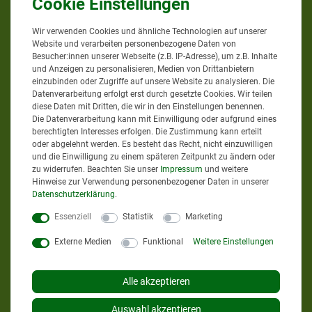
Wir verwenden Cookies und ähnliche Technologien auf unserer
Website und verarbeiten personenbezogene Daten von
Google Bewertungen
Besucher:innen unserer Webseite (z.B. IP-Adresse), um z.B. Inhalte
und Anzeigen zu personalisieren, Medien von Drittanbietern
einzubinden oder Zugriffe auf unsere Website zu analysieren. Die
Datenverarbeitung erfolgt erst durch gesetzte Cookies. Wir teilen
4,9
bei
58
Bewertungen
diese Daten mit Dritten, die wir in den Einstellungen benennen.
Die Datenverarbeitung kann mit Einwilligung oder aufgrund eines
Informationen zur Echtheit
berechtigten Interesses erfolgen. Die Zustimmung kann erteilt
oder abgelehnt werden. Es besteht das Recht, nicht einzuwilligen
von Kundenbewertungen
und die Einwilligung zu einem späteren Zeitpunkt zu ändern oder
zu widerrufen. Beachten Sie unser
Impressum
und weitere
Hinweise zur Verwendung personenbezogener Daten in unserer
AGRAR-PROFI24.DE
Daten­schutz­erklärung
.
Essenziell
Statistik
Marketing
Externe Medien
Funktional
Weitere Einstellungen
Sie erreichen uns
Mo. - Do. von 8 bis 12 Uhr
Alle akzeptieren
Mo. - Do. von 13 bis 17 Uhr
Auswahl akzeptieren