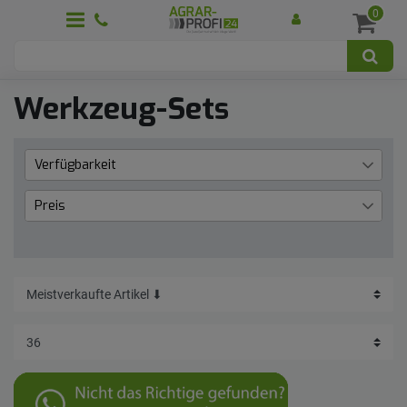
0
Werkzeug-Sets
Verfügbarkeit
Lieferzeit 1 bis 3 Werktage
2
Preis
€
―
€
Übernehmen