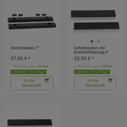
Ersatzbacken 7"
Schonbacken mit
Kunstoffüberzug 6"
37,95 € *
22,95 € *
*
inkl. MwSt.
zzgl.
Versand
*
inkl. MwSt.
zzgl.
Versand
Lieferzeit: 1 bis 3 Tage*
Lieferzeit: 1 bis 3 Tage*
In den
In den
Warenkorb
Warenkorb