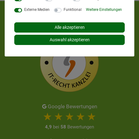
Externe Medien
Funktional
Weitere Einstellungen
KUNDENMEINUNGEN
Alle akzeptieren
Auswahl akzeptieren
Google Bewertungen
4,9
bei
58
Bewertungen