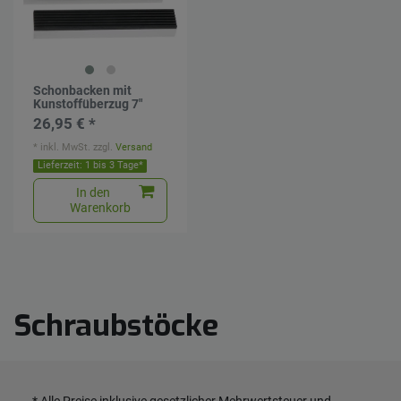
Schonbacken mit
Kunstoffüberzug 7"
26,95 € *
*
inkl. MwSt.
zzgl.
Versand
Lieferzeit: 1 bis 3 Tage*
In den
Warenkorb
Schraubstöcke