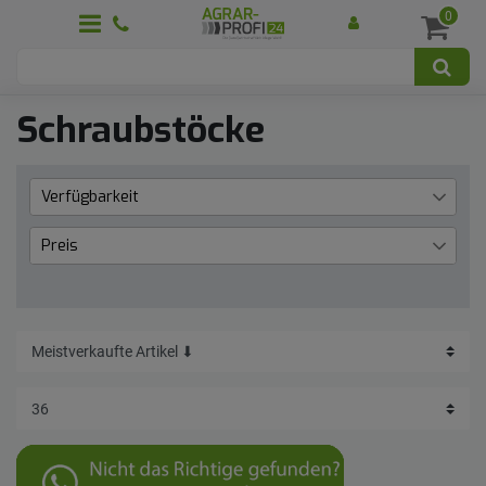
0
Schraubstöcke
Verfügbarkeit
Lieferzeit 1 bis 3 Werktage
7
Preis
€
―
€
Übernehmen