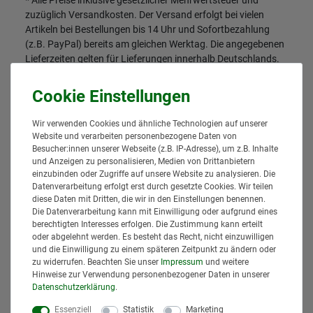
* Alle Preise inklusive gesetzlicher Mehrwertsteuer und
zuzüglich
Versandkosten
. Der Versand erfolgt bei vielen
Artikeln bei Bestellungen bis 14 Uhr und Sofortbezahlung
(z.B. PayPal) bereits am gleichen Werktag. Die angegebenen
Lieferzeiten gelten für Lieferungen innerhalb Deutschlands.
Die angezeigten Versandkosten beziehen sich auf den
Versand innerhalb Deutschlands, soweit kein anders
Lieferland ausgewählt wurde. Versandkosten und
Lieferzeiten für andere Länder entnehmen Sie bitte
Wir verwenden Cookies und ähnliche Technologien auf unserer
den
Versandinformationen
.
Website und verarbeiten personenbezogene Daten von
Besucher:innen unserer Webseite (z.B. IP-Adresse), um z.B. Inhalte
und Anzeigen zu personalisieren, Medien von Drittanbietern
einzubinden oder Zugriffe auf unsere Website zu analysieren. Die
Datenverarbeitung erfolgt erst durch gesetzte Cookies. Wir teilen
diese Daten mit Dritten, die wir in den Einstellungen benennen.
Die Datenverarbeitung kann mit Einwilligung oder aufgrund eines
berechtigten Interesses erfolgen. Die Zustimmung kann erteilt
oder abgelehnt werden. Es besteht das Recht, nicht einzuwilligen
und die Einwilligung zu einem späteren Zeitpunkt zu ändern oder
zu widerrufen. Beachten Sie unser
Impressum
und weitere
Hinweise zur Verwendung personenbezogener Daten in unserer
Daten­schutz­erklärung
.
Essenziell
Statistik
Marketing