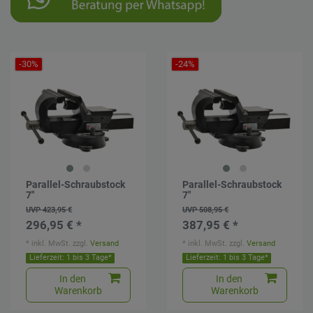
-30%
-24%
Parallel-Schraubstock
Parallel-Schraubstock
7"
7"
UVP 423,95 €
UVP 508,95 €
296,95 € *
387,95 € *
*
inkl. MwSt.
zzgl.
Versand
*
inkl. MwSt.
zzgl.
Versand
Lieferzeit: 1 bis 3 Tage*
Lieferzeit: 1 bis 3 Tage*
In den
In den
Warenkorb
Warenkorb