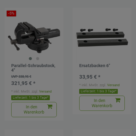
-5%
Parallel-Schraubstock,
Ersatzbacken 6"
4"
33,95 € *
UVP 338,95 €
321,95 € *
*
inkl. MwSt.
zzgl.
Versand
*
inkl. MwSt.
zzgl.
Versand
Lieferzeit: 1 bis 3 Tage*
Lieferzeit: 1 bis 3 Tage*
In den
Warenkorb
In den
Warenkorb