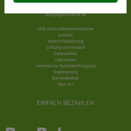
Tel. 08462 95274-66
info@agrar-profi24.de
AGB und Kundeninformationen
Kontakt
Widerrufsbelehrung
Zahlung und Versand
Datenschutz
Impressum
Hinweise zur Batterieentsorgung
Registrierung
Barrierefreiheit
Über uns
EINFACH BEZAHLEN