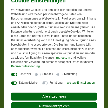
Wir verwenden Cookies und ähnliche Technologien auf unserer
Website und verarbeiten personenbezogene Daten von
Google Bewertungen
Besucher:innen unserer Webseite (z.B. IP-Adresse), um z.B. Inhalte
und Anzeigen zu personalisieren, Medien von Drittanbietern
einzubinden oder Zugriffe auf unsere Website zu analysieren. Die
Datenverarbeitung erfolgt erst durch gesetzte Cookies. Wir teilen
4,9
bei
58
Bewertungen
diese Daten mit Dritten, die wir in den Einstellungen benennen.
Die Datenverarbeitung kann mit Einwilligung oder aufgrund eines
Informationen zur Echtheit
berechtigten Interesses erfolgen. Die Zustimmung kann erteilt
von Kundenbewertungen
oder abgelehnt werden. Es besteht das Recht, nicht einzuwilligen
und die Einwilligung zu einem späteren Zeitpunkt zu ändern oder
zu widerrufen. Beachten Sie unser
Impressum
und weitere
Hinweise zur Verwendung personenbezogener Daten in unserer
AGRAR-PROFI24.DE
Daten­schutz­erklärung
.
Essenziell
Statistik
Marketing
Externe Medien
Funktional
Weitere Einstellungen
Sie erreichen uns
Mo. - Do. von 8 bis 12 Uhr
Alle akzeptieren
Mo. - Do. von 13 bis 17 Uhr
Auswahl akzeptieren
Fr. von 8 bis 13 Uhr