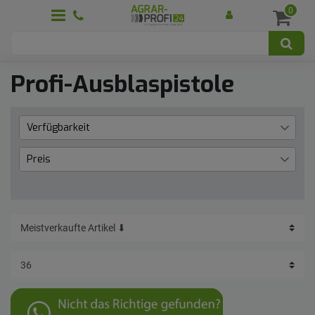
0
Profi-Ausblaspistole
Verfügbarkeit
Lieferzeit 1 bis 3 Werktage
1
Preis
€
―
€
Übernehmen