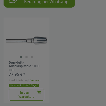
Druckluft-
Ausblaspistole 1000
mm
77,95 € *
*
inkl. MwSt.
zzgl.
Versand
Lieferzeit: 1 bis 3 Tage*
In den
Warenkorb