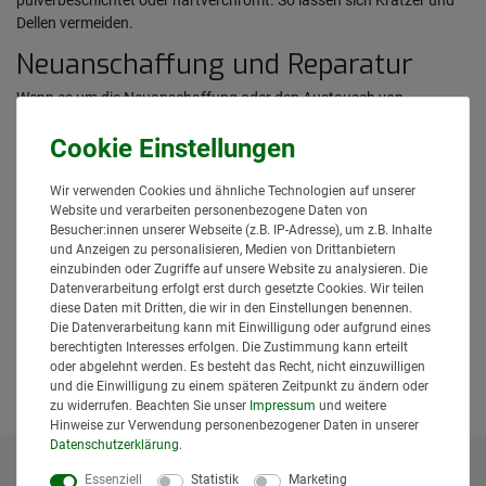
pulverbeschichtet oder hartverchromt. So lassen sich Kratzer und
Dellen vermeiden.
Neuanschaffung und Reparatur
Wenn es um die Neuanschaffung oder den Austausch von
Ersatzteilen am Hubwagen geht, ist es wichtig, dass die passenden
Teile schnell von uns für Sie bereitgestellt werden. Schließlich soll Ihr
Betrieb nicht unterbrochen werden.
Wir verwenden Cookies und ähnliche Technologien auf unserer
Unsere Hubwägen können wir Ihnen in einer Zeit von einem bis
Website und verarbeiten personenbezogene Daten von
maximal drei Werktagen liefern. Haben Sie weitere Fragen? Dann
Besucher:innen unserer Webseite (z.B. IP-Adresse), um z.B. Inhalte
zögern Sie nicht uns zu
kontaktieren
!
und Anzeigen zu personalisieren, Medien von Drittanbietern
einzubinden oder Zugriffe auf unsere Website zu analysieren. Die
Weitere Transportmittel
Datenverarbeitung erfolgt erst durch gesetzte Cookies. Wir teilen
diese Daten mit Dritten, die wir in den Einstellungen benennen.
Noch andere Transportmöglichkeiten gesucht? Neben Hubwägen
Die Datenverarbeitung kann mit Einwilligung oder aufgrund eines
führen wir ein umfassendes Sortiment an Schubkarren,
berechtigten Interesses erfolgen. Die Zustimmung kann erteilt
oder abgelehnt werden. Es besteht das Recht, nicht einzuwilligen
Handwagen, Muldenkulis und Superbullys. Sehen Sie sich dazu gern
und die Einwilligung zu einem späteren Zeitpunkt zu ändern oder
in der Rubrik:
Transport- & Schubkarren
um.
zu widerrufen. Beachten Sie unser
Impressum
und weitere
Hinweise zur Verwendung personenbezogener Daten in unserer
Daten­schutz­erklärung
.
Essenziell
Statistik
Marketing
* Alle Preise inklusive gesetzlicher Mehrwertsteuer und