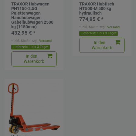
TRAXOR Hubwagen
TRAXOR Hubtisch
PH1150-2.5G
HT500-M 500 kg
Palettenwagen
hydraulisch
Handhubwagen
774,95 € *
Gabelhubwagen 2500
kg (1150mm)
*
inkl. MwSt.
zzgl.
Versand
432,95 € *
Lieferzeit: 1 bis 3 Tage*
*
inkl. MwSt.
zzgl.
Versand
In den
Lieferzeit: 1 bis 3 Tage*
Warenkorb
In den
Warenkorb