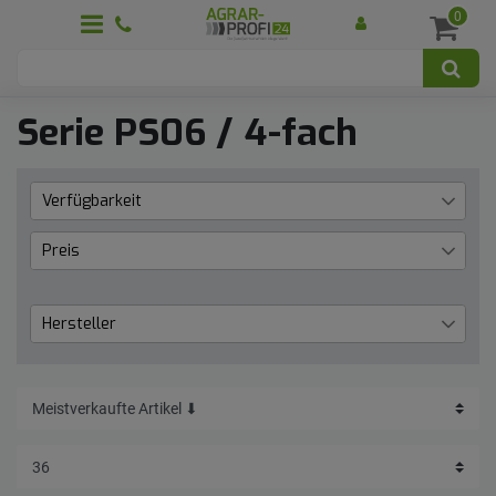
0
Serie PS06 / 4-fach
Verfügbarkeit
Lieferzeit 1 bis 3 Werktage
4
Preis
€
―
€
Hersteller
Faster
4
Übernehmen