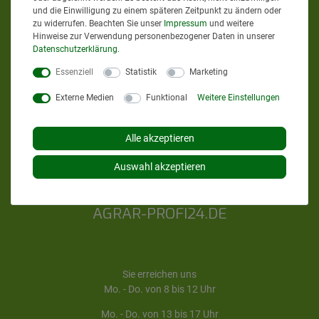
und die Einwilligung zu einem späteren Zeitpunkt zu ändern oder
zu widerrufen. Beachten Sie unser
Impressum
und weitere
Hinweise zur Verwendung personenbezogener Daten in unserer
Daten­schutz­erklärung
.
Essenziell
Statistik
Marketing
Google Bewertungen
Externe Medien
Funktional
Weitere Einstellungen
4,9
bei
58
Bewertungen
Alle akzeptieren
Informationen zur Echtheit
Auswahl akzeptieren
von Kundenbewertungen
AGRAR-PROFI24.DE
Sie erreichen uns
Mo. - Do. von 8 bis 12 Uhr
Mo. - Do. von 13 bis 17 Uhr