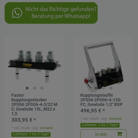
Faster
Kupplungsmuffe
Kupplungsstecker
2PS06 2PS06-4-12G
2PS06 2PS06-4-2/22 M
FC, Gewinde 1/2" BSP
C, Gewinde 15L, M22 x
496,95 € *
1,5
*
inkl. MwSt.
zzgl.
Versand
303,95 € *
Lieferzeit: 1 bis 3 Tage*
*
inkl. MwSt.
zzgl.
Versand
In den
Lieferzeit: 1 bis 3 Tage*