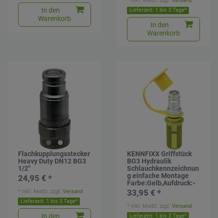
*
inkl. MwSt.
zzgl.
Versand
In den
Lieferzeit: 1 bis 3 Tage*
Warenkorb
In den
Warenkorb
Flachkupplungsstecker
KENNFIXX Griffstück
Heavy Duty DN12 BG3
BG3 Hydraulik
1/2"
Schlauchkennzeichnun
g einfache Montage
24,95 € *
Farbe:Gelb,Aufdruck:-
*
inkl. MwSt.
zzgl.
Versand
33,95 € *
Lieferzeit: 1 bis 3 Tage*
*
inkl. MwSt.
zzgl.
Versand
In den
Lieferzeit: 1 bis 3 Tage*