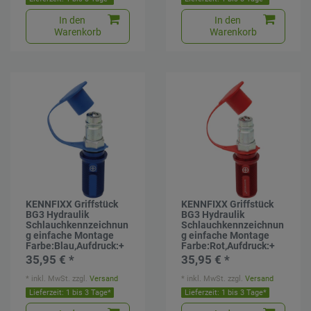
In den
In den
Warenkorb
Warenkorb
KENNFIXX Griffstück
KENNFIXX Griffstück
BG3 Hydraulik
BG3 Hydraulik
Schlauchkennzeichnun
Schlauchkennzeichnun
g einfache Montage
g einfache Montage
Farbe:Blau,Aufdruck:+
Farbe:Rot,Aufdruck:+
35,95 € *
35,95 € *
*
inkl. MwSt.
zzgl.
Versand
*
inkl. MwSt.
zzgl.
Versand
Lieferzeit: 1 bis 3 Tage*
Lieferzeit: 1 bis 3 Tage*