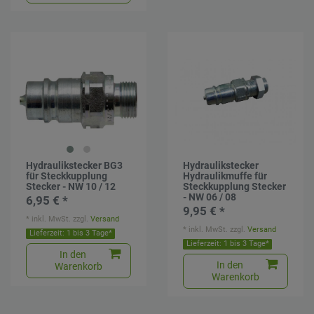
Hydraulikstecker BG3
Hydraulikstecker
für Steckkupplung
Hydraulikmuffe für
Stecker - NW 10 / 12
Steckkupplung Stecker
- NW 06 / 08
6,95 € *
9,95 € *
*
inkl. MwSt.
zzgl.
Versand
*
inkl. MwSt.
zzgl.
Versand
Lieferzeit: 1 bis 3 Tage*
Lieferzeit: 1 bis 3 Tage*
In den
In den
Warenkorb
Warenkorb