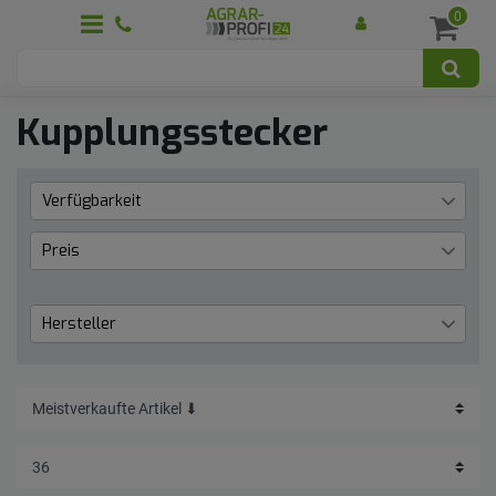
0
Kupplungsstecker
Verfügbarkeit
Lieferzeit 1 bis 3 Werktage
52
Preis
aktuell nicht lieferbar
2
€
―
€
Hersteller
Faster
6
Übernehmen
Granit
16
KENNFIXX
19