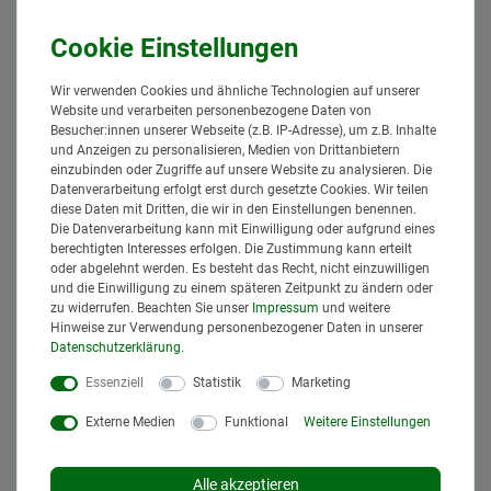
10/12/15 M22 x 1,5 mm
11,95 € *
18,95 € *
*
inkl. MwSt.
zzgl.
Versand
*
inkl. MwSt.
zzgl.
Versand
Lieferzeit: 1 bis 3 Tage*
Lieferzeit: 1 bis 3 Tage*
Wir verwenden Cookies und ähnliche Technologien auf unserer
In den
In den
Website und verarbeiten personenbezogene Daten von
Warenkorb
Warenkorb
Besucher:innen unserer Webseite (z.B. IP-Adresse), um z.B. Inhalte
und Anzeigen zu personalisieren, Medien von Drittanbietern
einzubinden oder Zugriffe auf unsere Website zu analysieren. Die
Datenverarbeitung erfolgt erst durch gesetzte Cookies. Wir teilen
diese Daten mit Dritten, die wir in den Einstellungen benennen.
Die Datenverarbeitung kann mit Einwilligung oder aufgrund eines
berechtigten Interesses erfolgen. Die Zustimmung kann erteilt
oder abgelehnt werden. Es besteht das Recht, nicht einzuwilligen
und die Einwilligung zu einem späteren Zeitpunkt zu ändern oder
zu widerrufen. Beachten Sie unser
Impressum
und weitere
Hinweise zur Verwendung personenbezogener Daten in unserer
Daten­schutz­erklärung
.
Essenziell
Statistik
Marketing
KENNFIXX Griffstück
KENNFIXX Griffstück
BG3 Hydraulik
BG3 Hydraulik
Externe Medien
Funktional
Weitere Einstellungen
Schlauchkennzeichnun
Schlauchkennzeichnun
g einfache Montage
g einfache Montage
Farbe:Weiß,Aufdruck:+
Farbe:Lila,Aufdruck:+
Alle akzeptieren
33,95 € *
32,95 € *