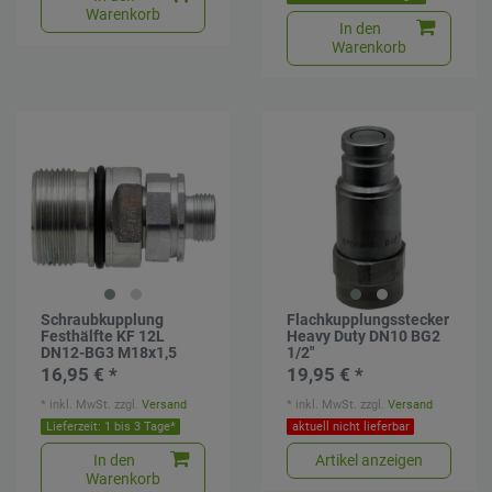
Warenkorb
In den
Warenkorb
Schraubkupplung
Flachkupplungsstecker
Festhälfte KF 12L
Heavy Duty DN10 BG2
DN12-BG3 M18x1,5
1/2"
16,95 € *
19,95 € *
*
inkl. MwSt.
zzgl.
Versand
*
inkl. MwSt.
zzgl.
Versand
Lieferzeit: 1 bis 3 Tage*
aktuell nicht lieferbar
In den
Artikel anzeigen
Warenkorb