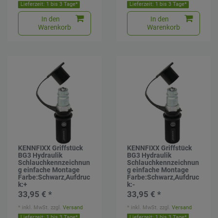
Lieferzeit: 1 bis 3 Tage*
Lieferzeit: 1 bis 3 Tage*
In den
In den
Warenkorb
Warenkorb
KENNFIXX Griffstück
KENNFIXX Griffstück
BG3 Hydraulik
BG3 Hydraulik
Schlauchkennzeichnun
Schlauchkennzeichnun
g einfache Montage
g einfache Montage
Farbe:Schwarz,Aufdruc
Farbe:Schwarz,Aufdruc
k:+
k:-
33,95 € *
33,95 € *
*
inkl. MwSt.
zzgl.
Versand
*
inkl. MwSt.
zzgl.
Versand
Lieferzeit: 1 bis 3 Tage*
Lieferzeit: 1 bis 3 Tage*