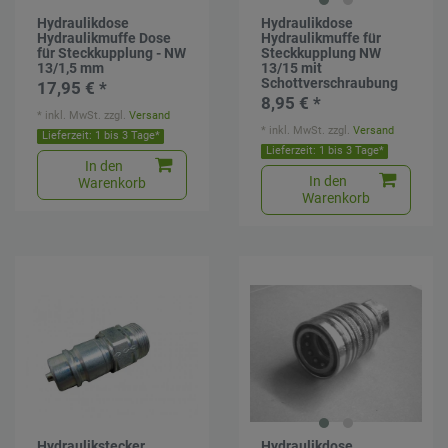
Hydraulikdose
Hydraulikdose
Hydraulikmuffe Dose
Hydraulikmuffe für
für Steckkupplung - NW
Steckkupplung NW
13/1,5 mm
13/15 mit
Schottverschraubung
17,95 € *
8,95 € *
*
inkl. MwSt.
zzgl.
Versand
*
inkl. MwSt.
zzgl.
Versand
Lieferzeit: 1 bis 3 Tage*
Lieferzeit: 1 bis 3 Tage*
In den
In den
Warenkorb
Warenkorb
Hydraulikstecker
Hydraulikdose