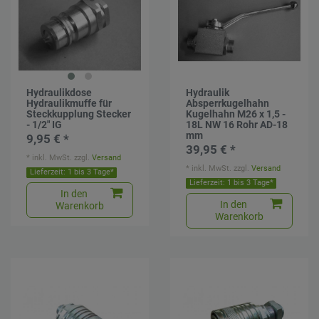
Hydraulikdose
Hydraulik
Hydraulikmuffe für
Absperrkugelhahn
Steckkupplung Stecker
Kugelhahn M26 x 1,5 -
- 1/2" IG
18L NW 16 Rohr AD-18
mm
9,95 € *
39,95 € *
*
inkl. MwSt.
zzgl.
Versand
*
inkl. MwSt.
zzgl.
Versand
Lieferzeit: 1 bis 3 Tage*
Lieferzeit: 1 bis 3 Tage*
In den
In den
Warenkorb
Warenkorb