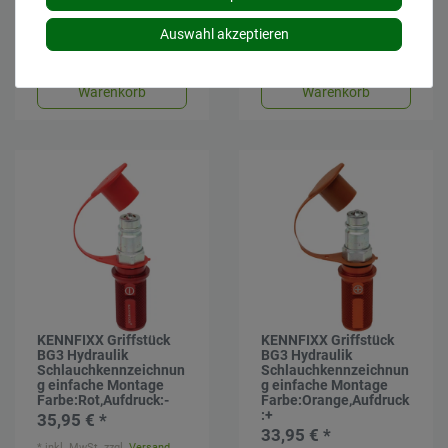
*
inkl. MwSt.
zzgl.
Versand
*
inkl. MwSt.
zzgl.
Versand
Auswahl akzeptieren
Lieferzeit: 1 bis 3 Tage*
Lieferzeit: 1 bis 3 Tage*
In den
In den
Warenkorb
Warenkorb
KENNFIXX Griffstück
KENNFIXX Griffstück
BG3 Hydraulik
BG3 Hydraulik
Schlauchkennzeichnun
Schlauchkennzeichnun
g einfache Montage
g einfache Montage
Farbe:Rot,Aufdruck:-
Farbe:Orange,Aufdruck
:+
35,95 € *
33,95 € *
*
inkl. MwSt.
zzgl.
Versand