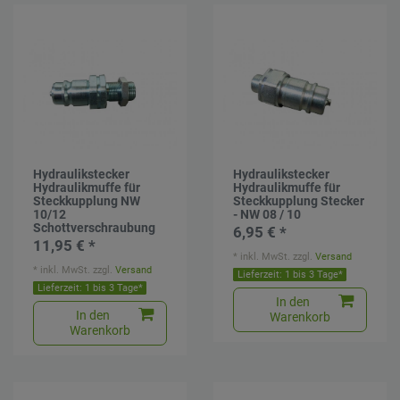
Hydraulikstecker
Hydraulikstecker
Hydraulikmuffe für
Hydraulikmuffe für
Steckkupplung NW
Steckkupplung Stecker
10/12
- NW 08 / 10
Schottverschraubung
6,95 € *
11,95 € *
*
inkl. MwSt.
zzgl.
Versand
*
inkl. MwSt.
zzgl.
Versand
Lieferzeit: 1 bis 3 Tage*
Lieferzeit: 1 bis 3 Tage*
In den
In den
Warenkorb
Warenkorb