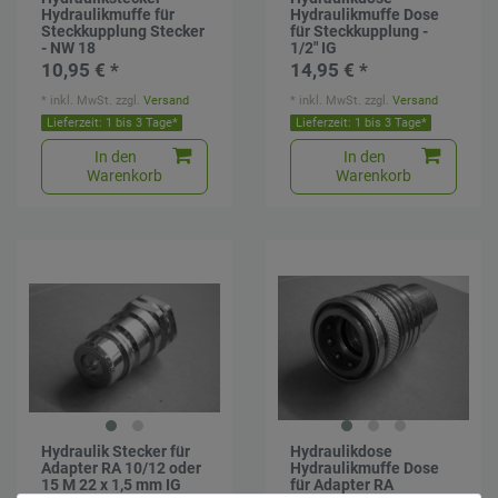
Hydraulikmuffe für
Hydraulikmuffe Dose
Steckkupplung Stecker
für Steckkupplung -
- NW 18
1/2" IG
10,95 € *
14,95 € *
*
inkl. MwSt.
zzgl.
Versand
*
inkl. MwSt.
zzgl.
Versand
Lieferzeit: 1 bis 3 Tage*
Lieferzeit: 1 bis 3 Tage*
In den
In den
Warenkorb
Warenkorb
Hydraulik Stecker für
Hydraulikdose
Adapter RA 10/12 oder
Hydraulikmuffe Dose
15 M 22 x 1,5 mm IG
für Adapter RA