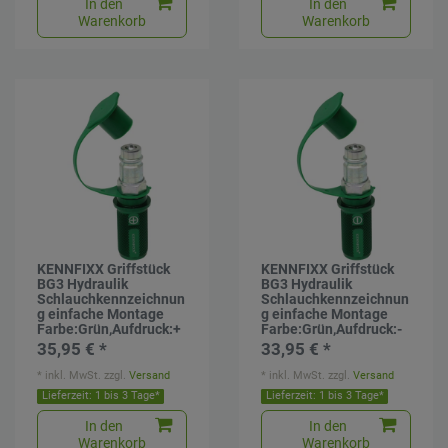
In den
In den
Warenkorb
Warenkorb
KENNFIXX Griffstück
KENNFIXX Griffstück
BG3 Hydraulik
BG3 Hydraulik
Schlauchkennzeichnun
Schlauchkennzeichnun
g einfache Montage
g einfache Montage
Farbe:Grün,Aufdruck:+
Farbe:Grün,Aufdruck:-
35,95 € *
33,95 € *
*
inkl. MwSt.
zzgl.
Versand
*
inkl. MwSt.
zzgl.
Versand
Lieferzeit: 1 bis 3 Tage*
Lieferzeit: 1 bis 3 Tage*
In den
In den
Warenkorb
Warenkorb