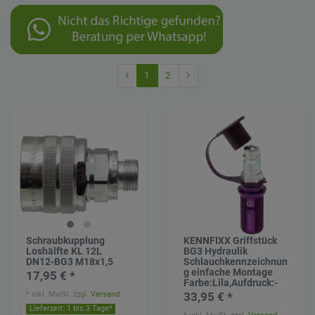
1
2
Schraubkupplung
KENNFIXX Griffstück
Loshälfte KL 12L
BG3 Hydraulik
DN12-BG3 M18x1,5
Schlauchkennzeichnun
g einfache Montage
17,95 € *
Farbe:Lila,Aufdruck:-
*
inkl. MwSt.
zzgl.
Versand
33,95 € *
Lieferzeit: 1 bis 3 Tage*