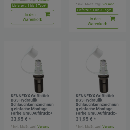
*
inkl. MwSt.
zzgl.
Versand
Lieferzeit: 1 bis 3 Tage*
Lieferzeit: 1 bis 3 Tage*
In den
In den
Warenkorb
Warenkorb
KENNFIXX Griffstück
KENNFIXX Griffstück
BG3 Hydraulik
BG3 Hydraulik
Schlauchkennzeichnun
Schlauchkennzeichnun
g einfache Montage
g einfache Montage
Farbe:Grau,Aufdruck:+
Farbe:Grau,Aufdruck:-
33,95 € *
31,95 € *
*
inkl. MwSt.
zzgl.
Versand
*
inkl. MwSt.
zzgl.
Versand