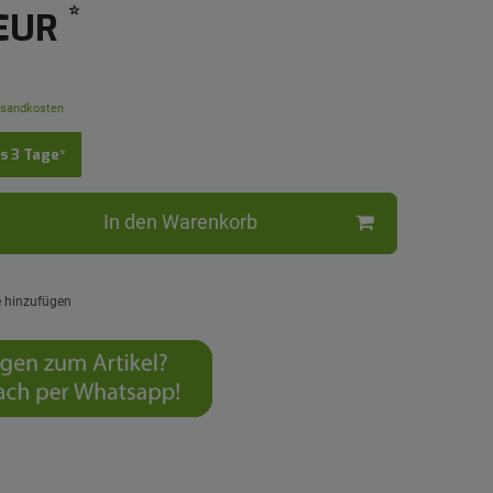
*
 EUR
sandkosten
is 3 Tage*
In den Warenkorb
e hinzufügen