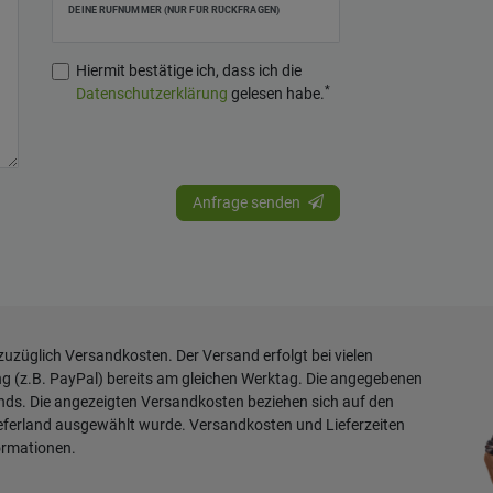
DEINE RUFNUMMER (NUR FÜR RÜCKFRAGEN)
Hiermit bestätige ich, dass ich die
*
Daten­schutz­erklärung
gelesen habe.
Anfrage senden
 zuzüglich
Versandkosten
. Der Versand erfolgt bei vielen
ng (z.B. PayPal) bereits am gleichen Werktag. Die angegebenen
ands. Die angezeigten Versandkosten beziehen sich auf den
ieferland ausgewählt wurde. Versandkosten und Lieferzeiten
ormationen
.