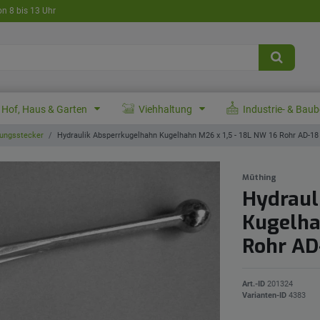
on 8 bis 13 Uhr
Hof, Haus & Garten
Viehhaltung
Industrie- & Bau
ungsstecker
Hydraulik Absperrkugelhahn Kugelhahn M26 x 1,5 - 18L NW 16 Rohr AD-1
Müthing
Hydraul
Kugelha
Rohr A
Art.-ID
201324
Varianten-ID
4383