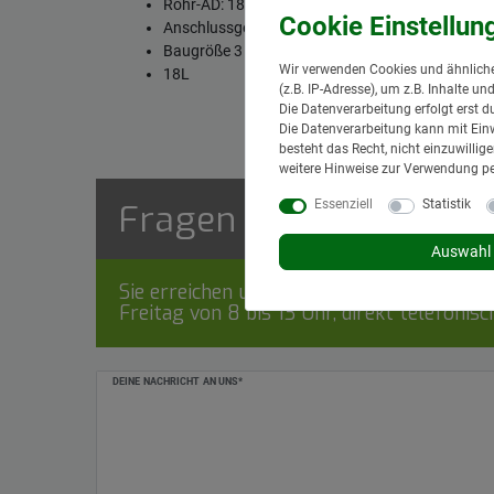
Rohr-AD: 18mm
Anschlussgewinde: M26 x 1,5mm
Baugröße 3
Wir verwenden Cookies und ähnliche
18L
(z.B. IP-Adresse), um z.B. Inhalte u
Die Datenverarbeitung erfolgt erst d
Die Datenverarbeitung kann mit Einw
besteht das Recht, nicht einzuwilli
weitere Hinweise zur Verwendung p
Fragen zum Artikel
Essenziell
Statistik
Auswahl 
Sie erreichen uns Montag bis Donnerstag v
Freitag von 8 bis 13 Uhr, direkt telefonis
Ceres::Template.mailFormHoneypotLabel
DEINE NACHRICHT AN UNS*