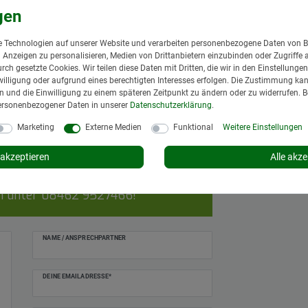
 Technologien auf unserer Website und verarbeiten personenbezogene Daten von B
nd Anzeigen zu personalisieren, Medien von Drittanbietern einzubinden oder Zugriffe 
urch gesetzte Cookies. Wir teilen diese Daten mit Dritten, die wir in den Einstellung
illigung oder aufgrund eines berechtigten Interesses erfolgen. Die Zustimmung kann
gen und die Einwilligung zu einem späteren Zeitpunkt zu ändern oder zu widerrufen. 
ersonenbezogener Daten in unserer
Daten­schutz­erklärung
.
Marketing
Externe Medien
Funktional
Weitere Einstellungen
akzeptieren
Alle akze
on 8 bis 12 und 13 bis 17 Uhr,
ch unter
08462 9527466
!
NAME / ANSPRECHPARTNER
DEINE EMAILADRESSE*