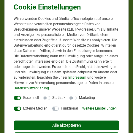
Wir verwenden Cookies und ähnliche Technologien auf unserer
Website und verarbeiten personenbezogene Daten von
Besucher:innen unserer Webseite (z.B. IP-Adresse), um z.B. Inhalte
Google Bewertungen
und Anzeigen zu personalisieren, Medien von Drittanbietern
einzubinden oder Zugriffe auf unsere Website zu analysieren. Die
Datenverarbeitung erfolgt erst durch gesetzte Cookies. Wir teilen
diese Daten mit Dritten, die wir in den Einstellungen benennen.
4,9
bei
58
Bewertungen
Die Datenverarbeitung kann mit Einwilligung oder aufgrund eines
berechtigten Interesses erfolgen. Die Zustimmung kann erteilt
Informationen zur Echtheit
oder abgelehnt werden. Es besteht das Recht, nicht einzuwilligen
und die Einwilligung zu einem späteren Zeitpunkt zu ändern oder
von Kundenbewertungen
zu widerrufen. Beachten Sie unser
Impressum
und weitere
Hinweise zur Verwendung personenbezogener Daten in unserer
Daten­schutz­erklärung
.
AGRAR-PROFI24.DE
Essenziell
Statistik
Marketing
Externe Medien
Funktional
Weitere Einstellungen
Sie erreichen uns
Mo. - Do. von 8 bis 12 Uhr
Alle akzeptieren