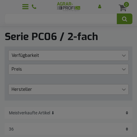
0
Serie PC06 / 2-fach
Verfügbarkeit
aktuell nicht lieferbar
1
Preis
€
―
€
Hersteller
Faster
1
Übernehmen