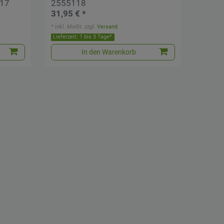
117
2555118
31,95 € *
*
inkl. MwSt.
zzgl.
Versand
Lieferzeit: 1 bis 3 Tage*
In den Warenkorb