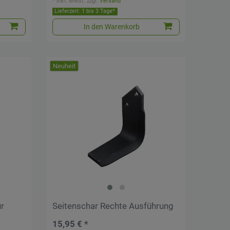
*
inkl. MwSt.
zzgl.
Versand
Lieferzeit: 1 bis 3 Tage*
In den Warenkorb
Neuheit
r
Seitenschar Rechte Ausführung
15,95 € *