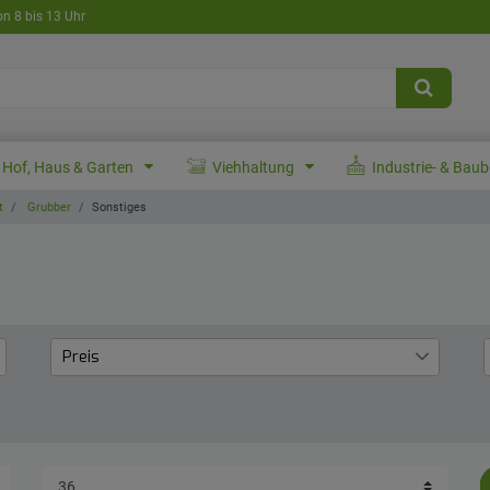
on 8 bis 13 Uhr
Hof, Haus & Garten
Viehhaltung
Industrie- & Bau
t
Grubber
Sonstiges
Preis
€
―
€
Übernehmen