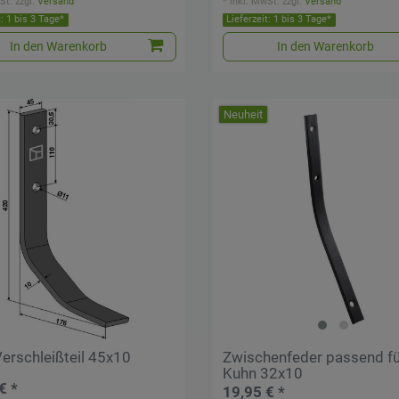
St.
zzgl.
Versand
*
inkl. MwSt.
zzgl.
Versand
t: 1 bis 3 Tage*
Lieferzeit: 1 bis 3 Tage*
In den Warenkorb
In den Warenkorb
Neuheit
erschleißteil 45x10
Zwischenfeder passend fü
Kuhn 32x10
€ *
19,95 € *