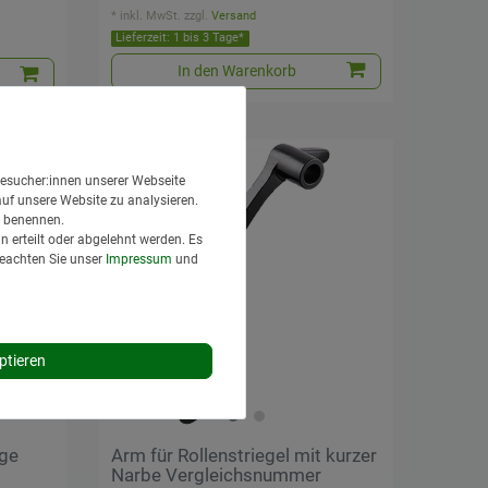
*
inkl. MwSt.
zzgl.
Versand
Lieferzeit: 1 bis 3 Tage*
In den Warenkorb
Neuheit
esucher:innen unserer Webseite
auf unsere Website zu analysieren.
en benennen.
 erteilt oder abgelehnt werden. Es
Beachten Sie unser
Impressum
und
ptieren
nge
Arm für Rollenstriegel mit kurzer
Narbe Vergleichsnummer