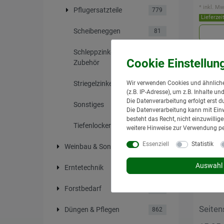
*
inkl. Mw
Pflugersatzteile
779
Lieferzei
Scheibeneggen
81
Schleppzinken &
75
Zubehör
Neuheit
Wir verwenden Cookies und ähnliche
Striegelzinken
51
(z.B. IP-Adresse), um z.B. Inhalte u
Die Datenverarbeitung erfolgt erst d
Sonstiges
13
Die Datenverarbeitung kann mit Einw
besteht das Recht, nicht einzuwilli
Tiefenlockerer
95
weitere Hinweise zur Verwendung p
Essenziell
Statistik
Weinbau & Sonderkulturen
49
Auswahl 
Erntetechnik
536
Forstbedarf
317
Seiten
Düngen & Pflegen
862