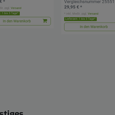
€ *
Vergleichsnummer 2555
29,95 € *
St.
zzgl.
Versand
t: 1 bis 3 Tage*
*
inkl. MwSt.
zzgl.
Versand
Lieferzeit: 1 bis 3 Tage*
In den Warenkorb
In den Warenkorb
stiges