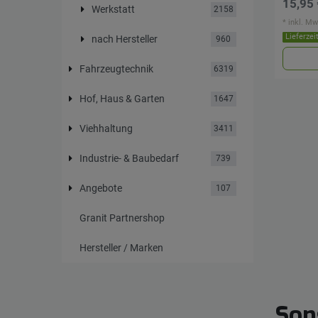
15,95 
Werkstatt
2158
*
inkl. Mw
Lieferzei
nach Hersteller
960
Fahrzeugtechnik
6319
Hof, Haus & Garten
1647
Viehhaltung
3411
Industrie- & Baubedarf
739
Angebote
107
Granit Partnershop
Hersteller / Marken
Son