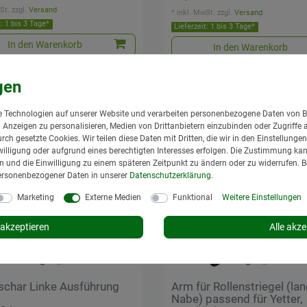
St.
zzgl.
Versand
*
inkl. MwSt.
zzgl.
Versand
t: 1 bis 3 Tage*
Lieferzeit: 1 bis 3 Tage*
In den Warenkorb
In den Warenkorb
Neuheit
 Technologien auf unserer Website und verarbeiten personenbezogene Daten von B
nd Anzeigen zu personalisieren, Medien von Drittanbietern einzubinden oder Zugriffe 
urch gesetzte Cookies. Wir teilen diese Daten mit Dritten, die wir in den Einstellung
illigung oder aufgrund eines berechtigten Interesses erfolgen. Die Zustimmung kann
gen und die Einwilligung zu einem späteren Zeitpunkt zu ändern oder zu widerrufen. 
ersonenbezogener Daten in unserer
Daten­schutz­erklärung
.
Marketing
Externe Medien
Funktional
Weitere Einstellungen
akzeptieren
Alle akze
schar Linke Ausführung
Arm für Rollenstriegel (la
Nabe) passend für Yetter,