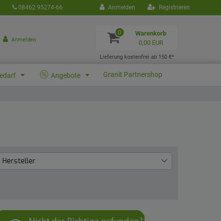
08462 95274-66
Anmelden
Registrieren
0
Warenkorb
Anmelden
0,00 EUR
Lieferung kostenfrei ab 150 €*
Granit Partnershop
bedarf
Angebote
Hersteller
Industriehof
4