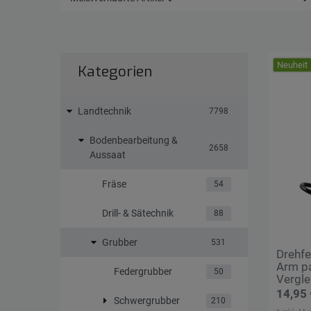
Neuheit
Kategorien
Landtechnik
7798
Bodenbearbeitung &
2658
Aussaat
Fräse
54
Drill- & Sätechnik
88
Grubber
531
Drehfe
Arm pa
Federgrubber
50
Vergl
14,95 
Schwergrubber
210