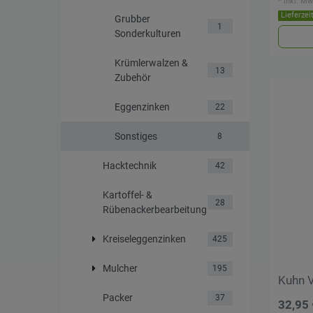
*
inkl. Mw
Lieferzei
Grubber
1
Sonderkulturen
Krümlerwalzen &
13
Zubehör
Eggenzinken
22
Sonstiges
8
Hacktechnik
42
Kartoffel- &
28
Rübenackerbearbeitung
Kreiseleggenzinken
425
Mulcher
195
Kuhn V
Packer
37
32,95 