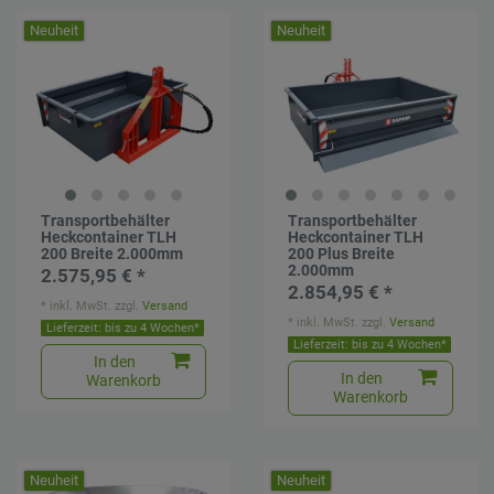
Neuheit
Neuheit
Transportbehälter
Transportbehälter
Heckcontainer TLH
Heckcontainer TLH
200 Breite 2.000mm
200 Plus Breite
2.000mm
2.575,95 € *
2.854,95 € *
*
inkl. MwSt.
zzgl.
Versand
*
inkl. MwSt.
zzgl.
Versand
Lieferzeit: bis zu 4 Wochen*
Lieferzeit: bis zu 4 Wochen*
In den
In den
Warenkorb
Warenkorb
Neuheit
Neuheit