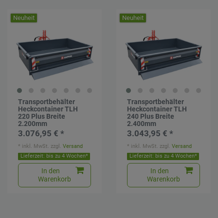
Neuheit
Neuheit
Transportbehälter
Transportbehälter
Heckcontainer TLH
Heckcontainer TLH
220 Plus Breite
240 Plus Breite
2.200mm
2.400mm
3.076,95 € *
3.043,95 € *
*
inkl. MwSt.
zzgl.
Versand
*
inkl. MwSt.
zzgl.
Versand
Lieferzeit: bis zu 4 Wochen*
Lieferzeit: bis zu 4 Wochen*
In den
In den
Warenkorb
Warenkorb