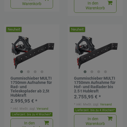
In den
Warenkorb
Warenkorb
Neuheit
Neuheit
Gummischieber MULTI
Gummischieber MULTI
1750mm Aufnahme für
1750mm Aufnahme für
Rad- und
Hof- und Radlader bis
Teleskoplader ab 2,5t
2.5 t Hubkraft
Hubkraft
2.755,95 € *
2.995,95 € *
*
inkl. MwSt.
zzgl.
Versand
*
inkl. MwSt.
zzgl.
Versand
Lieferzeit: bis zu 4 Wochen*
Lieferzeit: bis zu 4 Wochen*
In den
In den
Warenkorb