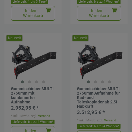
Lieferzeit: 1 bis 3 Tage*
Lieferzeit: bis zu 4 Wochen*
In den
In den
Warenkorb
Warenkorb
Neuheit
Neuheit
Gummischieber MULTI
Gummischieber MULTI
2750mm mit
2750mm Aufnahme für
kombinierter
Rad- und
Aufnahme
Teleskoplader ab 2,5t
Hubkraft
2.952,95 € *
3.512,95 € *
*
inkl. MwSt.
zzgl.
Versand
*
inkl. MwSt.
zzgl.
Versand
Lieferzeit: bis zu 4 Wochen*
Lieferzeit: bis zu 4 Wochen*
In den