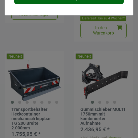
3.866,95 € *
Lieferzeit: bis zu 4 Wochen*
*
inkl. MwSt.
zzgl.
Versand
Artikel anzeigen
Lieferzeit: bis zu 4 Wochen*
In den
Warenkorb
Neuheit
Neuheit
Transportbehälter
Gummischieber MULTI
Heckcontainer
1750mm mit
mechanisch kippbar
kombinierter
TG 200 Breite
Aufnahme
2.000mm
2.436,95 € *
1.755,95 € *
*
inkl. MwSt.
zzgl.
Versand