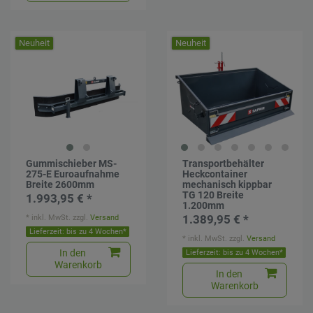
Neuheit
Neuheit
Gummischieber MS-
Transportbehälter
275-E Euroaufnahme
Heckcontainer
Breite 2600mm
mechanisch kippbar
TG 120 Breite
1.993,95 € *
1.200mm
*
inkl. MwSt.
zzgl.
Versand
1.389,95 € *
Lieferzeit: bis zu 4 Wochen*
*
inkl. MwSt.
zzgl.
Versand
In den
Lieferzeit: bis zu 4 Wochen*
Warenkorb
In den
Warenkorb