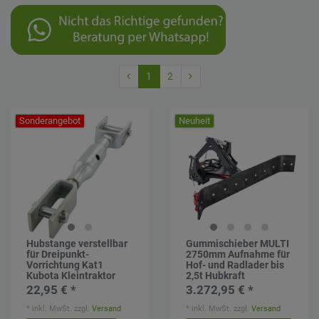
1
2
Sonderangebot
Neuheit
Hubstange verstellbar
Gummischieber MULTI
für Dreipunkt-
2750mm Aufnahme für
Vorrichtung Kat1
Hof- und Radlader bis
Kubota Kleintraktor
2,5t Hubkraft
22,95 € *
3.272,95 € *
*
inkl. MwSt.
zzgl.
Versand
*
inkl. MwSt.
zzgl.
Versand