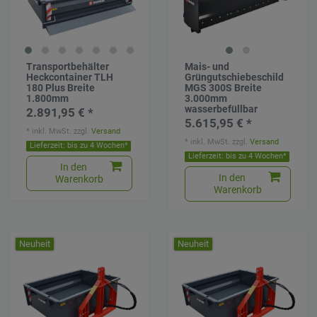
Transportbehälter
Mais- und
Heckcontainer TLH
Grüngutschiebeschild
180 Plus Breite
MGS 300S Breite
1.800mm
3.000mm
wasserbefüllbar
2.891,95 € *
5.615,95 € *
*
inkl. MwSt.
zzgl.
Versand
*
inkl. MwSt.
zzgl.
Versand
Lieferzeit: bis zu 4 Wochen*
Lieferzeit: bis zu 4 Wochen*
In den
In den
Warenkorb
Warenkorb
Neuheit
Neuheit