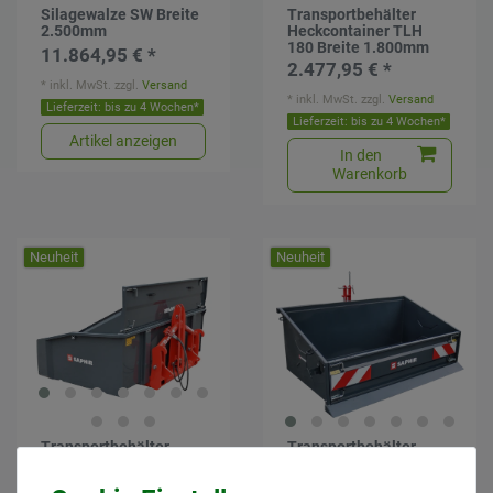
Silagewalze SW Breite
Transportbehälter
2.500mm
Heckcontainer TLH
180 Breite 1.800mm
11.864,95 € *
2.477,95 € *
*
inkl. MwSt.
zzgl.
Versand
*
inkl. MwSt.
zzgl.
Versand
Lieferzeit: bis zu 4 Wochen*
Lieferzeit: bis zu 4 Wochen*
Artikel anzeigen
In den
Warenkorb
Neuheit
Neuheit
Transportbehälter
Transportbehälter
Heckcontainer Multi
Heckcontainer
Euronorm Dreipunkt
mechanisch kippbar