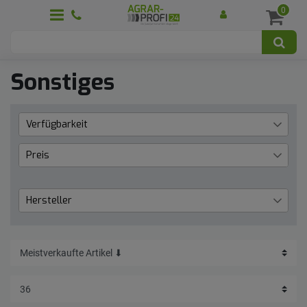
0
Sonstiges
Verfügbarkeit
Lieferzeit 1 bis 3 Werktage
1
Preis
Lieferzeit: bis zu 10 Tage
1
Lieferzeit: bis zu 4-5 Wochen
35
€
―
€
Hersteller
Kramp
1
Übernehmen
SAPHIR
36