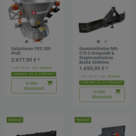
Salzstreuer PES 300
Gummischieber MS-
Profi
275-S Dreipunkt &
Stapleraufnahme
2.677,95 € *
Breite 2600mm
1.695,95 € *
*
inkl. MwSt.
zzgl.
Versand
Lieferzeit: bis zu 4 Wochen*
*
inkl. MwSt.
zzgl.
Versand
Lieferzeit: bis zu 4 Wochen*
In den
Warenkorb
In den
Warenkorb
Neuheit
Neuheit