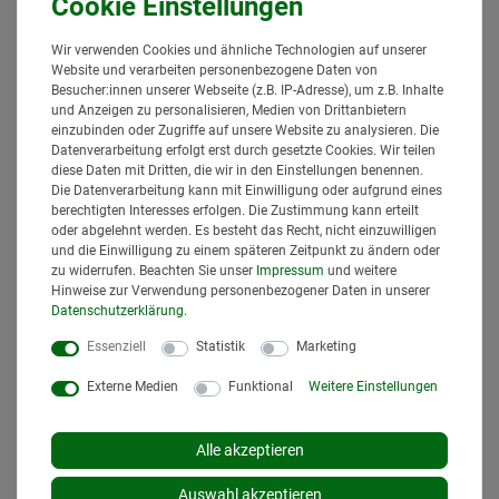
TLH 240 Multi Breite
TG 180 Breite
2.400mm
1.800mm
4.367,95 € *
1.602,95 € *
Wir verwenden Cookies und ähnliche Technologien auf unserer
Website und verarbeiten personenbezogene Daten von
*
inkl. MwSt.
zzgl.
Versand
*
inkl. MwSt.
zzgl.
Versand
Besucher:innen unserer Webseite (z.B. IP-Adresse), um z.B. Inhalte
Lieferzeit: bis zu 4 Wochen*
Lieferzeit: bis zu 4 Wochen*
und Anzeigen zu personalisieren, Medien von Drittanbietern
In den
In den
einzubinden oder Zugriffe auf unsere Website zu analysieren. Die
Warenkorb
Warenkorb
Datenverarbeitung erfolgt erst durch gesetzte Cookies. Wir teilen
diese Daten mit Dritten, die wir in den Einstellungen benennen.
Die Datenverarbeitung kann mit Einwilligung oder aufgrund eines
berechtigten Interesses erfolgen. Die Zustimmung kann erteilt
oder abgelehnt werden. Es besteht das Recht, nicht einzuwilligen
Neuheit
Neuheit
und die Einwilligung zu einem späteren Zeitpunkt zu ändern oder
zu widerrufen. Beachten Sie unser
Impressum
und weitere
Hinweise zur Verwendung personenbezogener Daten in unserer
Daten­schutz­erklärung
.
Essenziell
Statistik
Marketing
Externe Medien
Funktional
Weitere Einstellungen
Silagewalze SW 30
Transportbehälter
Breite 3.000mm
Heckcontainer Multi
Alle akzeptieren
Euronorm Dreipunkt
14.185,95 € *
TLH 180 Multi Breite
1.800mm
Auswahl akzeptieren
*
inkl. MwSt.
zzgl.
Versand