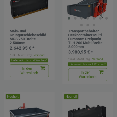
Mais- und
Transportbehälter
Grüngutschiebeschild
Heckcontainer Multi
MGS 250 Breite
Euronorm Dreipunkt
2.500mm
TLH 200 Multi Breite
2.000mm
2.642,95 € *
3.980,95 € *
*
inkl. MwSt.
zzgl.
Versand
*
inkl. MwSt.
zzgl.
Versand
Lieferzeit: bis zu 4 Wochen*
Lieferzeit: bis zu 4 Wochen*
In den
In den
Warenkorb
Warenkorb
Neuheit
Neuheit