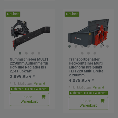
Neuheit
Neuheit
Gummischieber MULTI
Transportbehälter
2250mm Aufnahme für
Heckcontainer Multi
Hof- und Radlader bis
Euronorm Dreipunkt
2,5t Hubkraft
TLH 220 Multi Breite
2.200mm
2.899,95 € *
4.078,95 € *
*
inkl. MwSt.
zzgl.
Versand
*
inkl. MwSt.
zzgl.
Versand
Lieferzeit: bis zu 4 Wochen*
Lieferzeit: bis zu 4 Wochen*
In den
In den
Warenkorb
Warenkorb