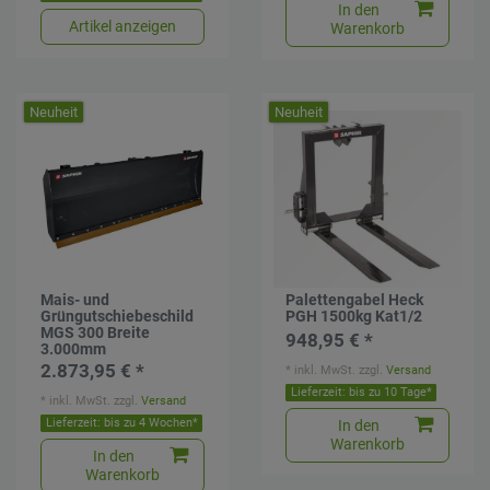
In den
Artikel anzeigen
Warenkorb
Neuheit
Neuheit
Mais- und
Palettengabel Heck
Grüngutschiebeschild
PGH 1500kg Kat1/2
MGS 300 Breite
948,95 € *
3.000mm
2.873,95 € *
*
inkl. MwSt.
zzgl.
Versand
Lieferzeit: bis zu 10 Tage*
*
inkl. MwSt.
zzgl.
Versand
Lieferzeit: bis zu 4 Wochen*
In den
Warenkorb
In den
Warenkorb