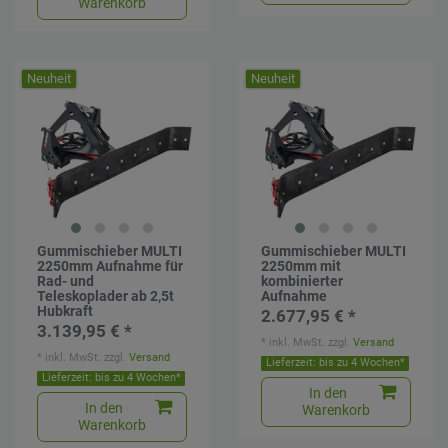
Warenkorb
Neuheit
Neuheit
Gummischieber MULTI
Gummischieber MULTI
2250mm Aufnahme für
2250mm mit
Rad- und
kombinierter
Teleskoplader ab 2,5t
Aufnahme
Hubkraft
2.677,95 € *
3.139,95 € *
*
inkl. MwSt.
zzgl.
Versand
*
inkl. MwSt.
zzgl.
Versand
Lieferzeit: bis zu 4 Wochen*
Lieferzeit: bis zu 4 Wochen*
In den
In den
Warenkorb
Warenkorb