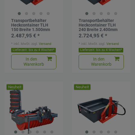
Transportbehälter
Transportbehälter
Heckcontainer TLH
Heckcontainer TLH
150 Breite 1.500mm
240 Breite 2.400mm
2.487,95 € *
2.724,95 € *
*
inkl. MwSt.
zzgl.
Versand
*
inkl. MwSt.
zzgl.
Versand
Lieferzeit: bis zu 4 Wochen*
Lieferzeit: bis zu 4 Wochen*
In den
In den
Warenkorb
Warenkorb
Neuheit
Neuheit