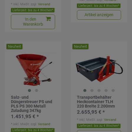
*
inkl. MwSt.
zzgl.
Versand
Lieferzeit: bis zu 4 Wochen*
Lieferzeit: bis zu 4 Wochen*
Artikel anzeigen
In den
Warenkorb
Neuheit
Neuheit
Salz- und
Transportbehälter
Düngerstreuer PS und
Heckcontainer TLH
PLS PS 300 Metall
220 Breite 2.200mm
Zuladung 347kg
2.655,95 € *
1.451,95 € *
*
inkl. MwSt.
zzgl.
Versand
*
inkl. MwSt.
zzgl.
Versand
Lieferzeit: bis zu 4 Wochen*
Lieferzeit: bis zu 4 Wochen*