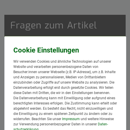
Fragen zum Artikel
Sie erreichen uns Montag bis Donnerstag von
8 bis 12 und 13 bis 17 Uhr, Freitag von 8 bis 13
Uhr, direkt telefonisch unter
08462 9527466
!
Wir verwenden Cookies und ähnliche Technologien auf unserer
Website und verarbeiten personenbezogene Daten von
Besucher:innen unserer Webseite (z.B. IP-Adresse), um z.B. Inhalte
Ceres::Template.mailFormHoneypotLabel
DEINE NACHRICHT AN UNS*
und Anzeigen zu personalisieren, Medien von Drittanbietern
einzubinden oder Zugriffe auf unsere Website zu analysieren. Die
Datenverarbeitung erfolgt erst durch gesetzte Cookies. Wir teilen
diese Daten mit Dritten, die wir in den Einstellungen benennen.
Die Datenverarbeitung kann mit Einwilligung oder aufgrund eines
berechtigten Interesses erfolgen. Die Zustimmung kann erteilt oder
abgelehnt werden. Es besteht das Recht, nicht einzuwilligen und
die Einwilligung zu einem späteren Zeitpunkt zu ändern oder zu
widerrufen. Beachten Sie unser
Impressum
und weitere Hinweise
zur Verwendung personenbezogener Daten in unserer
Daten­
schutz­erklärung
.