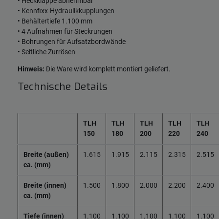
• Heckklappe abnehmbar
• Kennfixx-Hydraulikkupplungen
• Behältertiefe 1.100 mm
• 4 Aufnahmen für Steckrungen
• Bohrungen für Aufsatzbordwände
• Seitliche Zurrösen
Hinweis:
Die Ware wird komplett montiert geliefert.
Technische Details
TLH
TLH
TLH
TLH
TLH
150
180
200
220
240
Breite (außen)
1.615
1.915
2.115
2.315
2.515
ca. (mm)
Breite (innen)
1.500
1.800
2.000
2.200
2.400
ca. (mm)
Tiefe (innen)
1.100
1.100
1.100
1.100
1.100