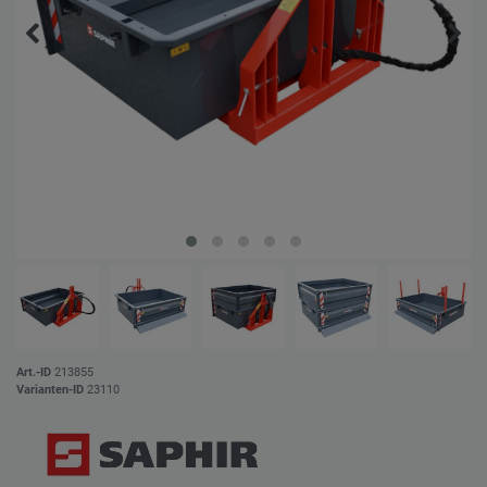
Art.-ID
213855
Varianten-ID
23110