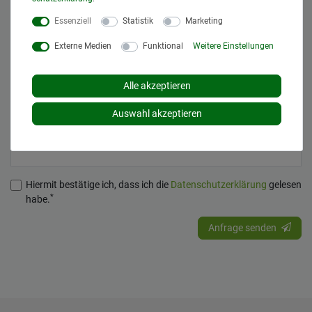
Essenziell
Statistik
Marketing
Externe Medien
Funktional
Weitere Einstellungen
NAME / ANSPRECHPARTNER
Alle akzeptieren
DEINE EMAILADRESSE*
Auswahl akzeptieren
DEINE RUFNUMMER (NUR FÜR RÜCKFRAGEN)
Hiermit bestätige ich, dass ich die
Daten­schutz­erklärung
gelesen
*
habe.
Anfrage senden