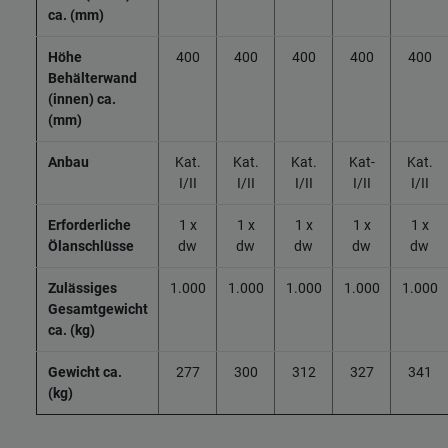
ca. (mm)
Höhe
400
400
400
400
400
Behälterwand
(innen) ca.
(mm)
Anbau
Kat.
Kat.
Kat.
Kat-
Kat.
I/II
I/II
I/II
I/II
I/II
Erforderliche
1 x
1 x
1 x
1 x
1 x
Ölanschlüsse
dw
dw
dw
dw
dw
Zulässiges
1.000
1.000
1.000
1.000
1.000
Gesamtgewicht
ca. (kg)
Gewicht ca.
277
300
312
327
341
(kg)