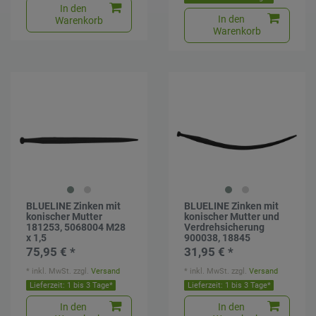
In den
In den
Warenkorb
Warenkorb
BLUELINE Zinken mit
BLUELINE Zinken mit
konischer Mutter
konischer Mutter und
181253, 5068004 M28
Verdrehsicherung
x 1,5
900038, 18845
75,95 € *
31,95 € *
*
inkl. MwSt.
zzgl.
Versand
*
inkl. MwSt.
zzgl.
Versand
Lieferzeit: 1 bis 3 Tage*
Lieferzeit: 1 bis 3 Tage*
In den
In den