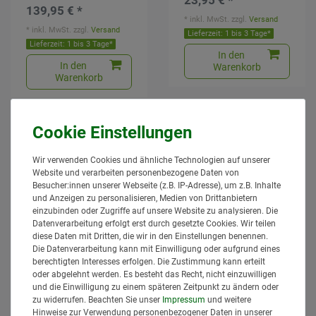
23,95 € *
139,95 € *
*
inkl. MwSt.
zzgl.
Versand
*
inkl. MwSt.
zzgl.
Versand
Lieferzeit: 1 bis 3 Tage*
Lieferzeit: 1 bis 3 Tage*
In den
In den
Warenkorb
Warenkorb
Wir verwenden Cookies und ähnliche Technologien auf unserer
Website und verarbeiten personenbezogene Daten von
Besucher:innen unserer Webseite (z.B. IP-Adresse), um z.B. Inhalte
und Anzeigen zu personalisieren, Medien von Drittanbietern
einzubinden oder Zugriffe auf unsere Website zu analysieren. Die
Datenverarbeitung erfolgt erst durch gesetzte Cookies. Wir teilen
diese Daten mit Dritten, die wir in den Einstellungen benennen.
Die Datenverarbeitung kann mit Einwilligung oder aufgrund eines
BLUELINE
BLUELINE Zinken mit
berechtigten Interesses erfolgen. Die Zustimmung kann erteilt
Frontladerzinken mit
konischer Mutter
konischer Mutter
18900 M22 x 1,5
oder abgelehnt werden. Es besteht das Recht, nicht einzuwilligen
181009, 241161
Doppel-T Profil
und die Einwilligung zu einem späteren Zeitpunkt zu ändern oder
47,95 € *
32,95 € *
zu widerrufen. Beachten Sie unser
Impressum
und weitere
Hinweise zur Verwendung personenbezogener Daten in unserer