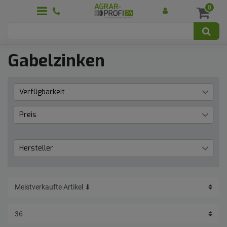
0
Gabelzinken
Verfügbarkeit
Lieferzeit 1 bis 3 Werktage
33
Preis
€
―
€
Hersteller
BLUELINE
12
Übernehmen
Granit
11
Kramp
2
SHW
3