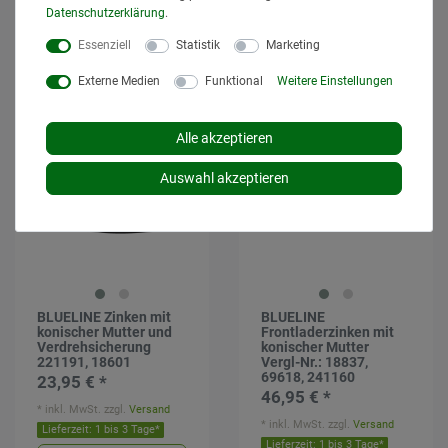
*
inkl. MwSt.
zzgl.
Versand
*
inkl. MwSt.
zzgl.
Versand
Daten­schutz­erklärung
.
Lieferzeit: 1 bis 3 Tage*
Lieferzeit: 1 bis 3 Tage*
Essenziell
Statistik
Marketing
In den
In den
Warenkorb
Warenkorb
Externe Medien
Funktional
Weitere Einstellungen
Alle akzeptieren
Auswahl akzeptieren
BLUELINE Zinken mit
BLUELINE
konischer Mutter und
Frontladerzinken mit
Verdrehsicherung
konischer Mutter
221191, 18601
Vergl-Nr.: 18837,
69618, 241160
23,95 € *
46,95 € *
*
inkl. MwSt.
zzgl.
Versand
*
inkl. MwSt.
zzgl.
Versand
Lieferzeit: 1 bis 3 Tage*
Lieferzeit: 1 bis 3 Tage*