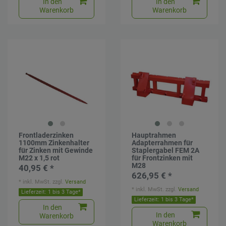
In den
In den
Warenkorb
Warenkorb
Frontladerzinken
Hauptrahmen
1100mm Zinkenhalter
Adapterrahmen für
für Zinken mit Gewinde
Staplergabel FEM 2A
M22 x 1,5 rot
für Frontzinken mit
M28
40,95 € *
626,95 € *
*
inkl. MwSt.
zzgl.
Versand
*
inkl. MwSt.
zzgl.
Versand
Lieferzeit: 1 bis 3 Tage*
Lieferzeit: 1 bis 3 Tage*
In den
In den
Warenkorb
Warenkorb