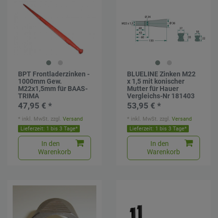
BPT Frontladerzinken -
BLUELINE Zinken M22
1000mm Gew.
x 1,5 mit konischer
M22x1,5mm für BAAS-
Mutter für Hauer
TRIMA
Vergleichs-Nr 181403
47,95 € *
53,95 € *
*
inkl. MwSt.
zzgl.
Versand
*
inkl. MwSt.
zzgl.
Versand
Lieferzeit: 1 bis 3 Tage*
Lieferzeit: 1 bis 3 Tage*
In den
In den
Warenkorb
Warenkorb