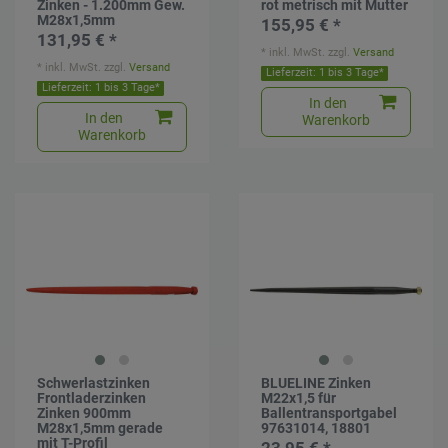
Zinken - 1.200mm Gew.
rot metrisch mit Mutter
M28x1,5mm
155,95 € *
131,95 € *
*
inkl. MwSt.
zzgl.
Versand
*
inkl. MwSt.
zzgl.
Versand
Lieferzeit: 1 bis 3 Tage*
Lieferzeit: 1 bis 3 Tage*
In den
In den
Warenkorb
Warenkorb
Schwerlastzinken
BLUELINE Zinken
Frontladerzinken
M22x1,5 für
Zinken 900mm
Ballentransportgabel
M28x1,5mm gerade
97631014, 18801
mit T-Profil