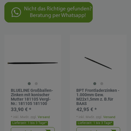
Industriehof
2
BLUELINE Großballen-
BPT Frontladerzinken -
Zinken mit konischer
1.000mm Gew.
Mutter 181105 Vergl-
M22x1,5mm z. B.für
Nr.: 181105 181100
BAAS
33,90 € *
42,95 € *
*
inkl. MwSt.
zzgl.
Versand
*
inkl. MwSt.
zzgl.
Versand
Lieferzeit: 1 bis 3 Tage*
Lieferzeit: 1 bis 3 Tage*