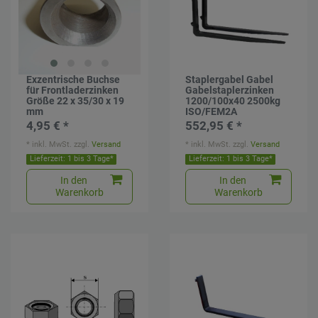
Exzentrische Buchse
Staplergabel Gabel
für Frontladerzinken
Gabelstaplerzinken
Größe 22 x 35/30 x 19
1200/100x40 2500kg
mm
ISO/FEM2A
4,95 € *
552,95 € *
*
inkl. MwSt.
zzgl.
Versand
*
inkl. MwSt.
zzgl.
Versand
Lieferzeit: 1 bis 3 Tage*
Lieferzeit: 1 bis 3 Tage*
In den
In den
Warenkorb
Warenkorb