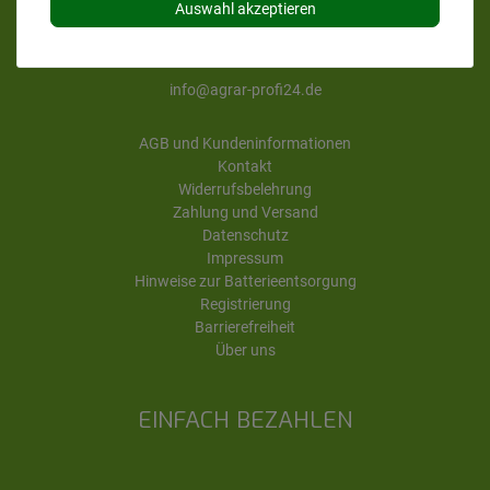
Auswahl akzeptieren
Fr. von 8 bis 13 Uhr
Tel. 08462 95274-66
info@agrar-profi24.de
AGB und Kundeninformationen
Kontakt
Widerrufsbelehrung
Zahlung und Versand
Datenschutz
Impressum
Hinweise zur Batterieentsorgung
Registrierung
Barrierefreiheit
Über uns
EINFACH BEZAHLEN