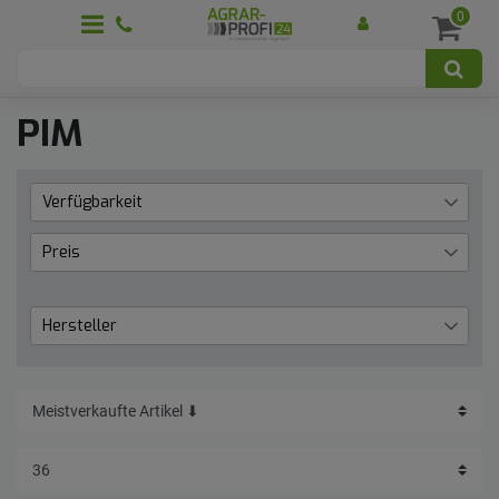
0
PIM
Verfügbarkeit
Lieferzeit 1 bis 3 Werktage
1
Preis
€
―
€
Hersteller
Patura
1
Übernehmen