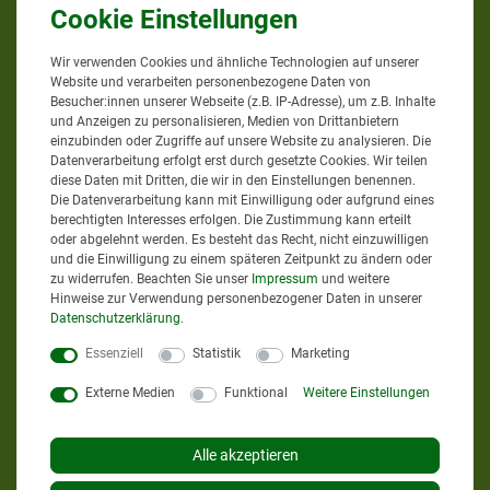
Wir verwenden Cookies und ähnliche Technologien auf unserer
Website und verarbeiten personenbezogene Daten von
Besucher:innen unserer Webseite (z.B. IP-Adresse), um z.B. Inhalte
Google Bewertungen
und Anzeigen zu personalisieren, Medien von Drittanbietern
einzubinden oder Zugriffe auf unsere Website zu analysieren. Die
Datenverarbeitung erfolgt erst durch gesetzte Cookies. Wir teilen
diese Daten mit Dritten, die wir in den Einstellungen benennen.
4,9
bei
58
Bewertungen
Die Datenverarbeitung kann mit Einwilligung oder aufgrund eines
berechtigten Interesses erfolgen. Die Zustimmung kann erteilt
Informationen zur Echtheit
oder abgelehnt werden. Es besteht das Recht, nicht einzuwilligen
von Kundenbewertungen
und die Einwilligung zu einem späteren Zeitpunkt zu ändern oder
zu widerrufen. Beachten Sie unser
Impressum
und weitere
Hinweise zur Verwendung personenbezogener Daten in unserer
AGRAR-PROFI24.DE
Daten­schutz­erklärung
.
Essenziell
Statistik
Marketing
Externe Medien
Funktional
Weitere Einstellungen
Sie erreichen uns
Mo. - Do. von 8 bis 12 Uhr
Alle akzeptieren
Mo. - Do. von 13 bis 17 Uhr