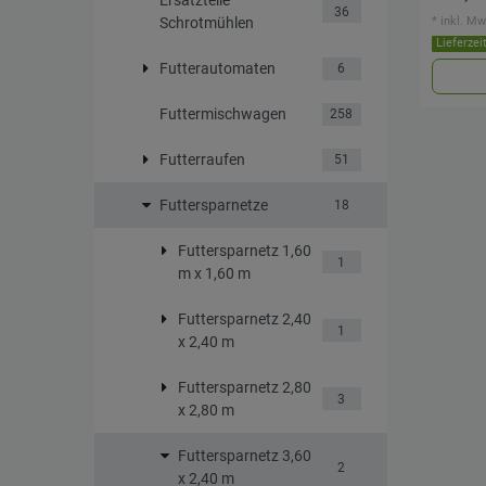
36
*
inkl. Mw
Schrotmühlen
Lieferzei
Futterautomaten
6
Futtermischwagen
258
Futterraufen
51
Futtersparnetze
18
Futtersparnetz 1,60
1
m x 1,60 m
Futtersparnetz 2,40
1
x 2,40 m
Futtersparnetz 2,80
3
x 2,80 m
Futtersparnetz 3,60
2
x 2,40 m