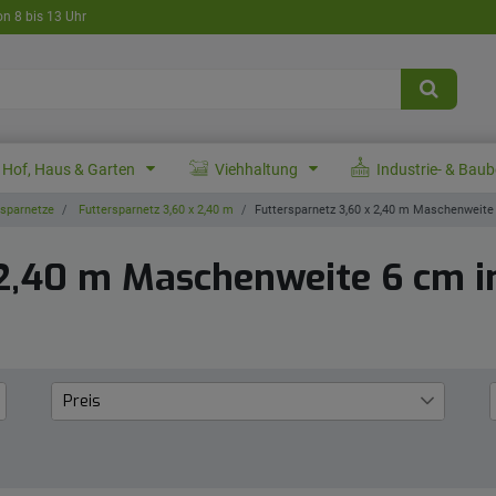
on 8 bis 13 Uhr
Hof, Haus & Garten
Viehhaltung
Industrie- & Bau
sparnetze
Futtersparnetz 3,60 x 2,40 m
Futtersparnetz 3,60 x 2,40 m Maschenweite
 2,40 m Maschenweite 6 cm i
Preis
€
―
€