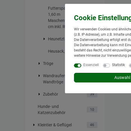
Futtersparnetz d=
1,60 m
1
Maschenweite 4,5
cm inkl. Reepschnur
Wir verwenden Cookies und ähnliche
(z.B. IP-Adresse), um z.B. Inhalte u
Heunetztasche
3
Die Datenverarbeitung erfolgt erst d
Die Datenverarbeitung kann mit Einw
besteht das Recht, nicht einzuwilli
Heusack, 75 l
1
weitere Hinweise zur Verwendung p
Tröge
36
Essenziell
Statistik
Wandraufen,
Auswahl 
22
Wandtröge
Zubehör
39
Hunde- und
10
Katzenzubehör
Kleintier & Geflügel
46