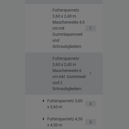
Futtersparnetz
3,60 x 2,40 m
Maschenweite 4,5
cm mit
1
Gummispannseil
und
Schraubgliedern
Futtersparnetz
3,60 x 2,40 m
Maschenweite 6
1
cm inkl. Gummiseil
und 2
Schraubgliedern
Futtersparnetz 3,60
3
x 3,60 m
Futtersparnetz 4,50
3
x 4,50 m