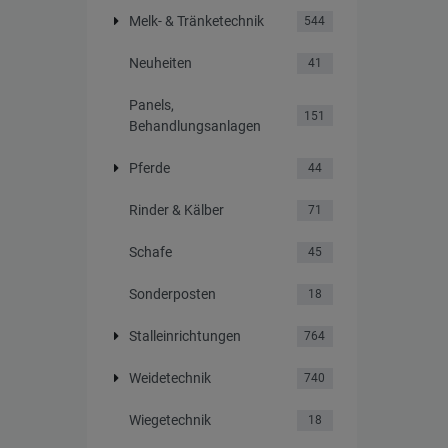
Melk- & Tränketechnik
544
Neuheiten
41
Panels,
151
Behandlungsanlagen
Pferde
44
Rinder & Kälber
71
Schafe
45
Sonderposten
18
Stalleinrichtungen
764
Weidetechnik
740
Wiegetechnik
18