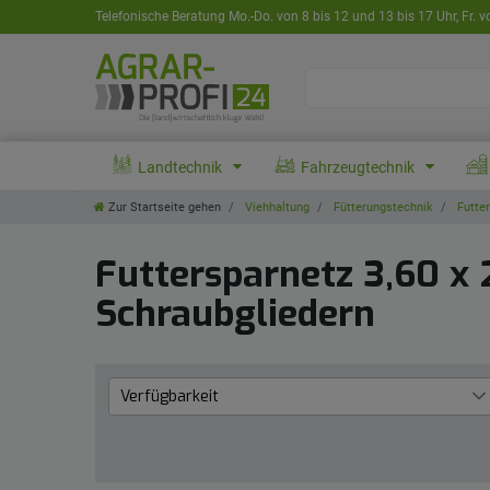
Telefonische Beratung Mo.-Do. von 8 bis 12 und 13 bis 17 Uhr, Fr. v
Landtechnik
Fahrzeugtechnik
Zur Startseite gehen
Viehhaltung
Fütterungstechnik
Futter
Futtersparnetz 3,60 x
Schraubgliedern
Verfügbarkeit
Lieferzeit 1 bis 3 Werktage
1