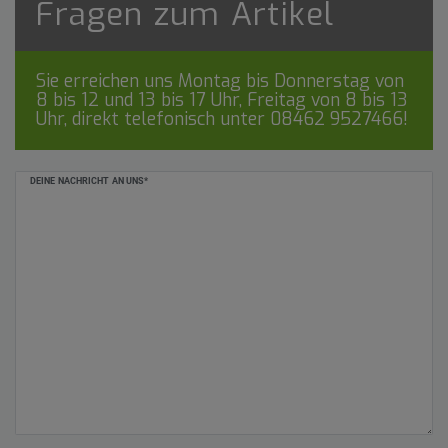
Fragen zum Artikel
Sie erreichen uns Montag bis Donnerstag von
8 bis 12 und 13 bis 17 Uhr, Freitag von 8 bis 13
Uhr, direkt telefonisch unter
08462 9527466
!
Ceres::Template.mailFormHoneypotLabel
DEINE NACHRICHT AN UNS*