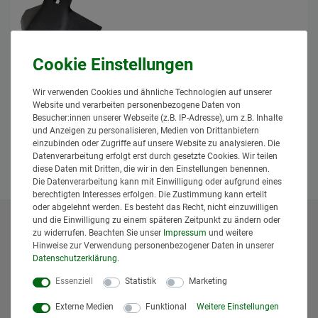
Gänsefußschar "Topmix" 506055,
506003 passend für Köckerling
Industriehof
Wir verwenden Cookies und ähnliche Technologien auf unserer
49,95 € *
Website und verarbeiten personenbezogene Daten von
Besucher:innen unserer Webseite (z.B. IP-Adresse), um z.B. Inhalte
*
inkl. MwSt.
zzgl.
Versand
und Anzeigen zu personalisieren, Medien von Drittanbietern
aktuell nicht lieferbar
einzubinden oder Zugriffe auf unsere Website zu analysieren. Die
Datenverarbeitung erfolgt erst durch gesetzte Cookies. Wir teilen
Artikel anzeigen
diese Daten mit Dritten, die wir in den Einstellungen benennen.
Die Datenverarbeitung kann mit Einwilligung oder aufgrund eines
berechtigten Interesses erfolgen. Die Zustimmung kann erteilt
oder abgelehnt werden. Es besteht das Recht, nicht einzuwilligen
und die Einwilligung zu einem späteren Zeitpunkt zu ändern oder
* Alle Preise inklusive gesetzlicher Mehrwertsteuer und
zu widerrufen. Beachten Sie unser
Impressum
und weitere
zuzüglich
Versandkosten
. Der Versand erfolgt bei vielen
Hinweise zur Verwendung personenbezogener Daten in unserer
Daten­schutz­erklärung
.
Artikeln bei Bestellungen bis 14 Uhr und Sofortbezahlung
(z.B. PayPal) bereits am gleichen Werktag. Die angegebenen
Essenziell
Statistik
Marketing
Lieferzeiten gelten für Lieferungen innerhalb Deutschlands.
Die angezeigten Versandkosten beziehen sich auf den
Externe Medien
Funktional
Weitere Einstellungen