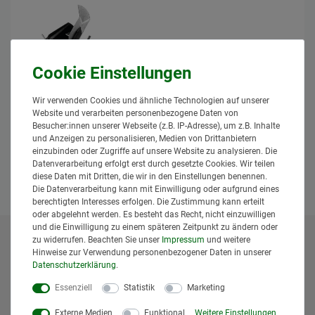
Bazzoli Baroni Gülleverteiler KKV 6" +
Wir verwenden Cookies und ähnliche Technologien auf unserer
Exaktverteiler 150mm
Website und verarbeiten personenbezogene Daten von
147,95 € *
Besucher:innen unserer Webseite (z.B. IP-Adresse), um z.B. Inhalte
*
inkl. MwSt.
zzgl.
Versand
und Anzeigen zu personalisieren, Medien von Drittanbietern
einzubinden oder Zugriffe auf unsere Website zu analysieren. Die
Lieferzeit: 1 bis 3 Tage*
Datenverarbeitung erfolgt erst durch gesetzte Cookies. Wir teilen
In den Warenkorb
diese Daten mit Dritten, die wir in den Einstellungen benennen.
Die Datenverarbeitung kann mit Einwilligung oder aufgrund eines
berechtigten Interesses erfolgen. Die Zustimmung kann erteilt
oder abgelehnt werden. Es besteht das Recht, nicht einzuwilligen
und die Einwilligung zu einem späteren Zeitpunkt zu ändern oder
zu widerrufen. Beachten Sie unser
Impressum
und weitere
* Alle Preise inklusive gesetzlicher Mehrwertsteuer und
Hinweise zur Verwendung personenbezogener Daten in unserer
zuzüglich
Versandkosten
. Der Versand erfolgt bei vielen
Daten­schutz­erklärung
.
Artikeln bei Bestellungen bis 14 Uhr und Sofortbezahlung
Essenziell
Statistik
Marketing
(z.B. PayPal) bereits am gleichen Werktag. Die angegebenen
Lieferzeiten gelten für Lieferungen innerhalb Deutschlands.
Externe Medien
Funktional
Weitere Einstellungen