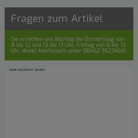
Fragen zum Artikel
Sie erreichen uns Montag bis Donnerstag von
8 bis 12 und 13 bis 17 Uhr, Freitag von 8 bis 13
Uhr, direkt telefonisch unter
08462 9527466
!
Ceres::Template.mailFormHoneypotLabel
DEINE NACHRICHT AN UNS*