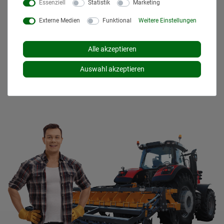
Essenziell
Statistik
Marketing
zuzüglich
Versandkosten
. Der Versand erfolgt bei vielen
Artikeln bei Bestellungen bis 14 Uhr und Sofortbezahlung
Externe Medien
Funktional
Weitere Einstellungen
(z.B. PayPal) bereits am gleichen Werktag. Die angegebenen
Lieferzeiten gelten für Lieferungen innerhalb Deutschlands.
Die angezeigten Versandkosten beziehen sich auf den
Alle akzeptieren
Versand innerhalb Deutschlands, soweit kein anders
Auswahl akzeptieren
Lieferland ausgewählt wurde. Versandkosten und
Lieferzeiten für andere Länder entnehmen Sie bitte
den
Versandinformationen
.