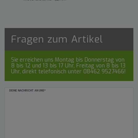
Fragen zum Artikel
Sie erreichen uns Montag bis Donnerstag von
8 bis 12 und 13 bis 17 Uhr, Freitag von 8 bis 13
Uhr, direkt telefonisch unter
08462 9527466
!
Ceres::Template.mailFormHoneypotLabel
DEINE NACHRICHT AN UNS*