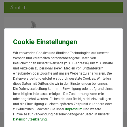
Ähnlich
Wir verwenden Cookies und ähnliche Technologien auf unserer
Bazzoli Baroni Gülleverteiler KKV 6" +
Website und verarbeiten personenbezogene Daten von
Exaktverteiler 150mm
Besucher:innen unserer Webseite (z.B. IP-Adresse), um z.B. Inhalte
Granit
und Anzeigen zu personalisieren, Medien von Drittanbietern
147,95 € *
einzubinden oder Zugriffe auf unsere Website zu analysieren. Die
Datenverarbeitung erfolgt erst durch gesetzte Cookies. Wir teilen
*
inkl. MwSt.
zzgl.
Versand
diese Daten mit Dritten, die wir in den Einstellungen benennen.
Lieferzeit: 1 bis 3 Tage*
Die Datenverarbeitung kann mit Einwilligung oder aufgrund eines
berechtigten Interesses erfolgen. Die Zustimmung kann erteilt
In den Warenkorb
oder abgelehnt werden. Es besteht das Recht, nicht einzuwilligen
und die Einwilligung zu einem späteren Zeitpunkt zu ändern oder
zu widerrufen. Beachten Sie unser
Impressum
und weitere
Hinweise zur Verwendung personenbezogener Daten in unserer
Daten­schutz­erklärung
.
* Alle Preise inklusive gesetzlicher Mehrwertsteuer und