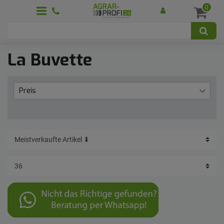
0
La Buvette
Preis
€
€
―
Übernehmen