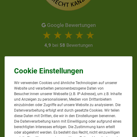
Google Bewertungen
4,9
bei
58
Bewertungen
Informationen zur Echtheit
von Kundenbewertungen
AGRAR-PROFI24.DE
Wir verwenden Cookies und ähnliche Technologien auf unserer
Website und verarbeiten personenbezogene Daten von
Besucher:innen unserer Webseite (z.B. IP-Adresse), um z.B. Inhalte
und Anzeigen zu personalisieren, Medien von Drittanbietern
einzubinden oder Zugriffe auf unsere Website zu analysieren. Die
Sie erreichen uns
Datenverarbeitung erfolgt erst durch gesetzte Cookies. Wir teilen
diese Daten mit Dritten, die wir in den Einstellungen benennen.
Mo. - Do. von 8 bis 12 Uhr
Die Datenverarbeitung kann mit Einwilligung oder aufgrund eines
berechtigten Interesses erfolgen. Die Zustimmung kann erteilt
Mo. - Do. von 13 bis 17 Uhr
oder abgelehnt werden. Es besteht das Recht, nicht einzuwilligen