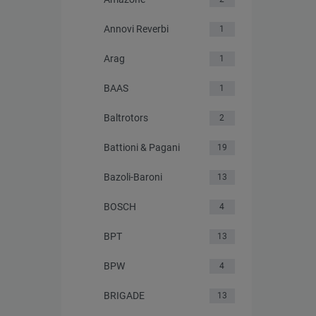
Annovi Reverbi
1
Arag
1
BAAS
1
Baltrotors
2
Battioni & Pagani
19
Bazoli-Baroni
13
BOSCH
4
BPT
13
BPW
4
BRIGADE
13