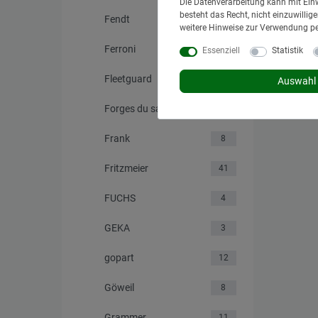
Die Datenverarbeitung kann mit Einw
besteht das Recht, nicht einzuwilli
Fendt
4
weitere Hinweise zur Verwendung p
Ferroni
1
Essenziell
Statistik
Fleetguard
5
Auswahl 
Forges du saut du tarn
1
Frank
8
Fritzmeier
41
FUCHS
4
GEKA
3
gopart
12
Göweil
8
Grammer
11