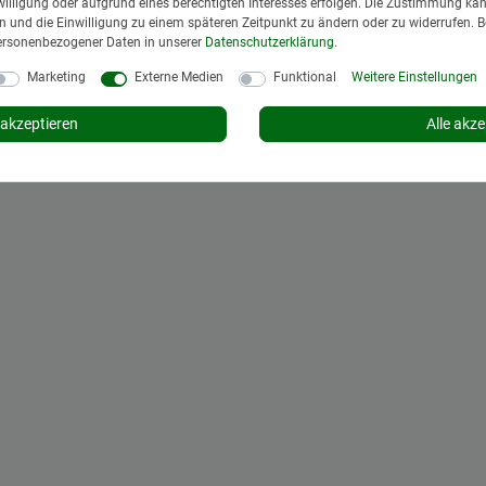
illigung oder aufgrund eines berechtigten Interesses erfolgen. Die Zustimmung kann
gen und die Einwilligung zu einem späteren Zeitpunkt zu ändern oder zu widerrufen. 
ersonenbezogener Daten in unserer
Daten­schutz­erklärung
.
Marketing
Externe Medien
Funktional
Weitere Einstellungen
akzeptieren
Alle akze