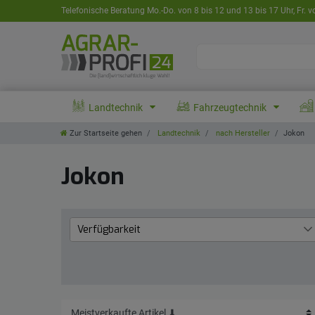
Telefonische Beratung Mo.-Do. von 8 bis 12 und 13 bis 17 Uhr, Fr. v
Landtechnik
Fahrzeugtechnik
Zur Startseite gehen
Landtechnik
nach Hersteller
Jokon
Jokon
Verfügbarkeit
Lieferzeit 1 bis 3 Werktage
3