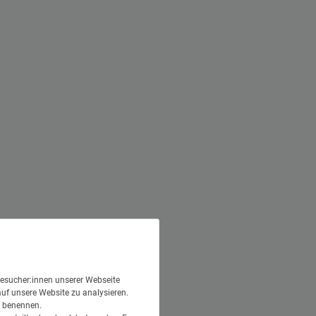
esucher:innen unserer Webseite
auf unsere Website zu analysieren.
en benennen.