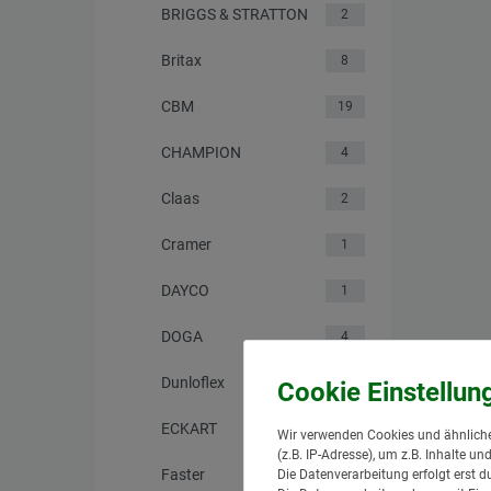
BRIGGS & STRATTON
2
Britax
8
CBM
19
CHAMPION
4
Claas
2
Cramer
1
DAYCO
1
DOGA
4
Dunloflex
3
ECKART
2
Wir verwenden Cookies und ähnliche
(z.B. IP-Adresse), um z.B. Inhalte u
Faster
Die Datenverarbeitung erfolgt erst d
7