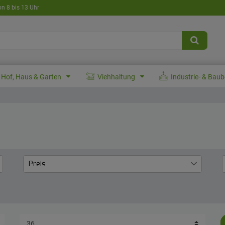
on 8 bis 13 Uhr
Hof, Haus & Garten
Viehhaltung
Industrie- & Bau
Preis
€
―
€
Übernehmen