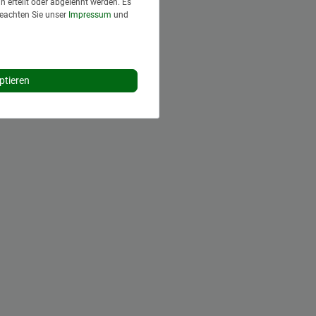
 erteilt oder abgelehnt werden. Es
Beachten Sie unser
Impressum
und
ptieren