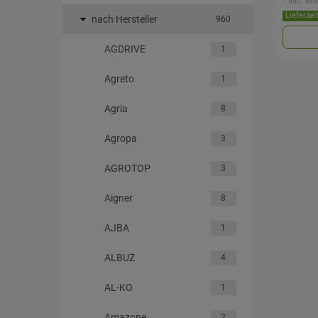
*
inkl. Mw
Lieferzei
nach Hersteller
960
AGDRIVE
1
Agreto
1
Agria
8
Agropa
3
AGROTOP
3
Aigner
8
AJBA
1
ALBUZ
4
AL-KO
1
Amazone
2