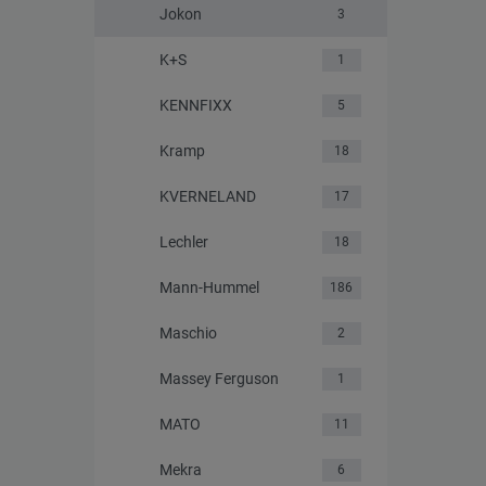
Jokon
3
K+S
1
KENNFIXX
5
Kramp
18
KVERNELAND
17
Lechler
18
Mann-Hummel
186
Maschio
2
Massey Ferguson
1
MATO
11
Mekra
6