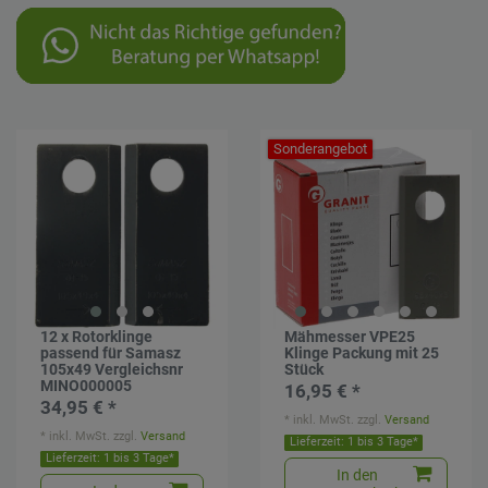
Sonderangebot
12 x Rotorklinge
Mähmesser VPE25
passend für Samasz
Klinge Packung mit 25
105x49 Vergleichsnr
Stück
MINO000005
16,95 € *
34,95 € *
*
inkl. MwSt.
zzgl.
Versand
*
inkl. MwSt.
zzgl.
Versand
Lieferzeit: 1 bis 3 Tage*
Lieferzeit: 1 bis 3 Tage*
In den