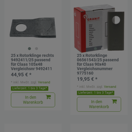
25 x Rotorklinge rechts
25 x Rotorklinge
9492411/25 passend
06561543/25 passend
für Claas 105x48
für Claas 90x40
Vergleichsnr 9492411
Vergleichsnummer
9775160
44,95 € *
19,95 € *
*
inkl. MwSt.
zzgl.
Versand
*
inkl. MwSt.
zzgl.
Versand
Lieferzeit: 1 bis 3 Tage*
Lieferzeit: 1 bis 3 Tage*
In den
In den
Warenkorb
Warenkorb