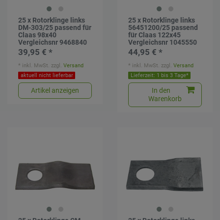
25 x Rotorklinge links
25 x Rotorklinge links
DM-303/25 passend für
56451200/25 passend
Claas 98x40
für Claas 122x45
Vergleichsnr 9468840
Vergleichsnr 1045550
39,95 € *
44,95 € *
*
inkl. MwSt.
zzgl.
Versand
*
inkl. MwSt.
zzgl.
Versand
aktuell nicht lieferbar
Lieferzeit: 1 bis 3 Tage*
Artikel anzeigen
In den
Warenkorb