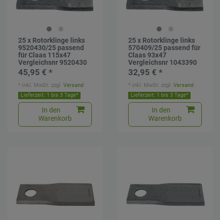
25 x Rotorklinge links
25 x Rotorklinge links
9520430/25 passend
570409/25 passend für
für Claas 115x47
Claas 93x47
Vergleichsnr 9520430
Vergleichsnr 1043390
45,95 € *
32,95 € *
*
inkl. MwSt.
zzgl.
Versand
*
inkl. MwSt.
zzgl.
Versand
Lieferzeit: 1 bis 3 Tage*
Lieferzeit: 1 bis 3 Tage*
In den
In den
Warenkorb
Warenkorb