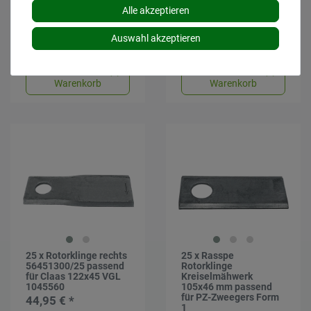
Vergleichsnr 9520420
Vergleichsnr 9492421
Alle akzeptieren
45,95 € *
44,95 € *
*
inkl. MwSt.
zzgl.
Versand
*
inkl. MwSt.
zzgl.
Versand
Auswahl akzeptieren
Lieferzeit: 1 bis 3 Tage*
Lieferzeit: 1 bis 3 Tage*
In den
In den
Warenkorb
Warenkorb
25 x Rotorklinge rechts
25 x Rasspe
56451300/25 passend
Rotorklinge
für Claas 122x45 VGL
Kreiselmähwerk
1045560
105x46 mm passend
für PZ-Zweegers Form
44,95 € *
1