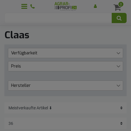
0
Claas
Verfügbarkeit
Lieferzeit 1 bis 3 Werktage
23
Preis
aktuell nicht lieferbar
1
€
―
€
Hersteller
Granit
21
Übernehmen
Rasspe
2
SaMASZ
1