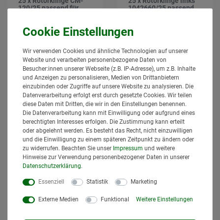
25 x Rotorklinge CM-
25 x Rotorklinge links
120/25 passend für
1042660/25 passend
Claas 105x46
für Claas 106x48
Vergleichsnr 1040041
Vergleichsnr 1042660
26,95 € *
61,95 € *
*
inkl. MwSt.
zzgl.
Versand
*
inkl. MwSt.
zzgl.
Versand
Wir verwenden Cookies und ähnliche Technologien auf unserer
Lieferzeit: 1 bis 3 Tage*
Lieferzeit: 1 bis 3 Tage*
Website und verarbeiten personenbezogene Daten von
Besucher:innen unserer Webseite (z.B. IP-Adresse), um z.B. Inhalte
In den
In den
und Anzeigen zu personalisieren, Medien von Drittanbietern
Warenkorb
Warenkorb
einzubinden oder Zugriffe auf unsere Website zu analysieren. Die
Datenverarbeitung erfolgt erst durch gesetzte Cookies. Wir teilen
diese Daten mit Dritten, die wir in den Einstellungen benennen.
Die Datenverarbeitung kann mit Einwilligung oder aufgrund eines
berechtigten Interesses erfolgen. Die Zustimmung kann erteilt
oder abgelehnt werden. Es besteht das Recht, nicht einzuwilligen
und die Einwilligung zu einem späteren Zeitpunkt zu ändern oder
zu widerrufen. Beachten Sie unser
Impressum
und weitere
Hinweise zur Verwendung personenbezogener Daten in unserer
Daten­schutz­erklärung
.
Essenziell
Statistik
Marketing
Externe Medien
Funktional
Weitere Einstellungen
25 x Rotorklinge rechts
25 x Rotorklinge links
9520420/25 passend
9492421/25 passend
für Claas 115x47
für Claas 105x48