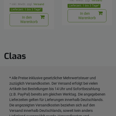
*
inkl. MwSt.
zzgl.
Versand
*
inkl. MwSt.
zzgl.
Versand
Lieferzeit: 1 bis 3 Tage*
Lieferzeit: 1 bis 3 Tage*
In den
In den
Warenkorb
Warenkorb
Claas
* Alle Preise inklusive gesetzlicher Mehrwertsteuer und
zuzüglich
Versandkosten
. Der Versand erfolgt bei vielen
Artikeln bei Bestellungen bis 14 Uhr und Sofortbezahlung
(z.B. PayPal) bereits am gleichen Werktag. Die angegebenen
Lieferzeiten gelten für Lieferungen innerhalb Deutschlands.
Die angezeigten Versandkosten beziehen sich auf den
Versand innerhalb Deutschlands, soweit kein anders
Lieferland ausgewählt wurde. Versandkosten und