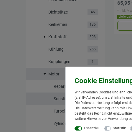
65,95 
*
inkl. Mw
Dichtsätze
46
Lieferzei
Keilriemen
135
Kraftstoff
303
Kühlung
256
Kupplungen
1
Motor
136
Reparatursätze
11
Wir verwenden Cookies und ähnliche
(z.B. IP-Adresse), um z.B. Inhalte u
Sonstiges
6
Die Datenverarbeitung erfolgt erst d
Die Datenverarbeitung kann mit Einw
Turbolader
11
besteht das Recht, nicht einzuwilli
weitere Hinweise zur Verwendung p
Zylinderkopfdichtungen
1
Essenziell
Statistik