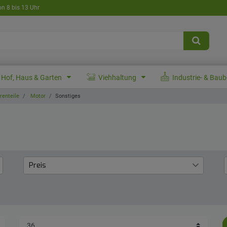
on 8 bis 13 Uhr
Hof, Haus & Garten
Viehhaltung
Industrie- & Bau
enteile
Motor
Sonstiges
Preis
€
―
€
Übernehmen