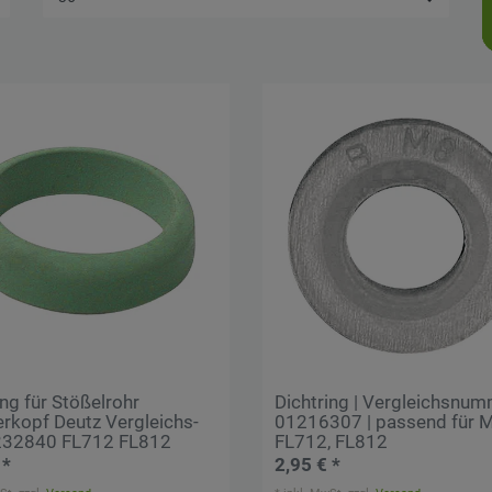
ing für Stößelrohr
Dichtring | Vergleichsnum
erkopf Deutz Vergleichs-
01216307 | passend für M
232840 FL712 FL812
FL712, FL812
 *
2,95 € *