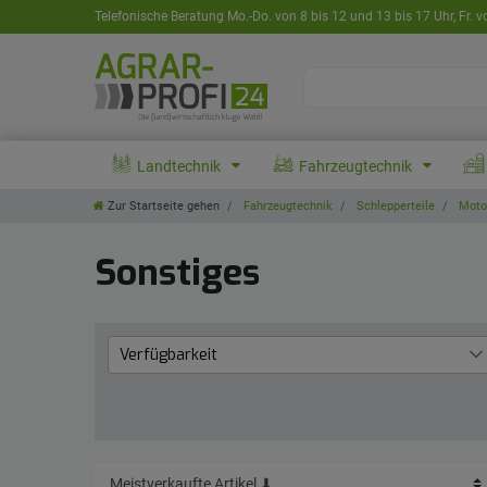
Telefonische Beratung Mo.-Do. von 8 bis 12 und 13 bis 17 Uhr, Fr. v
Landtechnik
Fahrzeugtechnik
Zur Startseite gehen
Fahrzeugtechnik
Schlepperteile
Motor
Sonstiges
Verfügbarkeit
Lieferzeit 1 bis 3 Werktage
5
aktuell nicht lieferbar
1