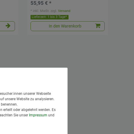
55,95 € *
*
inkl. MwSt.
zzgl.
Versand
Lieferzeit: 1 bis 3 Tage*
In den Warenkorb
esucher:innen unserer Webseite
auf unsere Website zu analysieren.
en benennen.
 erteilt oder abgelehnt werden. Es
Beachten Sie unser
Impressum
und