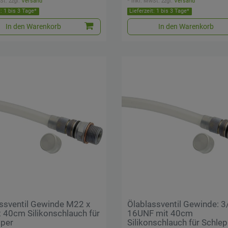
St.
zzgl.
Versand
*
inkl. MwSt.
zzgl.
Versand
t: 1 bis 3 Tage*
Lieferzeit: 1 bis 3 Tage*
In den Warenkorb
In den Warenkorb
ssventil Gewinde M22 x
Ölablassventil Gewinde: 3/
t 40cm Silikonschlauch für
16UNF mit 40cm
pper
Silikonschlauch für Schle