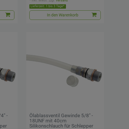
*
inkl. MwSt.
zzgl.
Versand
Lieferzeit: 1 bis 3 Tage*
In den Warenkorb
4" -
Ölablassventil Gewinde 5/8" -
18UNF mit 40cm
pper
Silikonschlauch für Schlepper