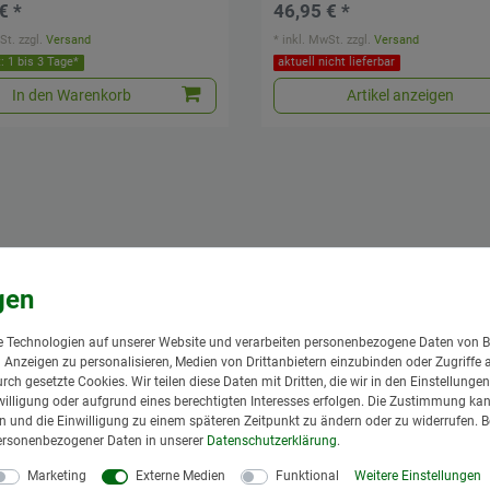
€ *
46,95 € *
St.
zzgl.
Versand
*
inkl. MwSt.
zzgl.
Versand
t: 1 bis 3 Tage*
aktuell nicht lieferbar
In den Warenkorb
Artikel anzeigen
 Technologien auf unserer Website und verarbeiten personenbezogene Daten von B
nd Anzeigen zu personalisieren, Medien von Drittanbietern einzubinden oder Zugriffe 
urch gesetzte Cookies. Wir teilen diese Daten mit Dritten, die wir in den Einstellung
illigung oder aufgrund eines berechtigten Interesses erfolgen. Die Zustimmung kann
gen und die Einwilligung zu einem späteren Zeitpunkt zu ändern oder zu widerrufen. 
ersonenbezogener Daten in unserer
Daten­schutz­erklärung
.
Marketing
Externe Medien
Funktional
Weitere Einstellungen