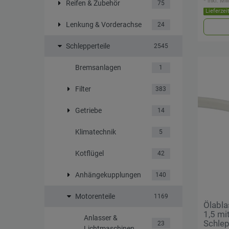
*
inkl. Mw
Reifen & Zubehör
75
Lieferzei
Lenkung & Vorderachse
24
Schlepperteile
2545
Bremsanlagen
1
Filter
383
Getriebe
14
Klimatechnik
5
Kotflügel
42
Anhängekupplungen
140
Motorenteile
1169
Ölabla
1,5 mi
Anlasser &
Schle
23
Lichtmaschinen