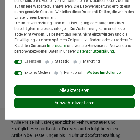
personalisieren, Medien von Drittanbietern einzubinden oder Zugriffe
auf unsere Website zu analysieren. Die Datenverarbeitung erfolgt erst
durch gesetzte Cookies. Wir teilen diese Daten mit Dritten, die wir in den
Einstellungen benennen.
Die Datenverarbeitung kann mit Einwilligung oder aufgrund eines
berechtigten Interesses erfolgen. Die Zustimmung kann erteilt oder
abgelehnt werden. Es besteht das Recht, nicht einzuwilligen und die
Einwilligung zu einem späteren Zeitpunkt zu ändern oder zu widerrufen.
Beachten Sie unser
Impressum
und weitere Hinweise zur Verwendung
Staubkappe für Hydraulikdose BG 3
personenbezogener Daten in unserer
Daten­schutz­erklärung
.
Ausführung SW 27 versch. Farben
Farbe:Blau
Essenziell
Statistik
Marketing
4,95 € *
Externe Medien
Funktional
Weitere Einstellungen
*
inkl. MwSt.
zzgl.
Versand
Lieferzeit: 1 bis 3 Tage*
In den Warenkorb
Alle akzeptieren
Auswahl akzeptieren
* Alle Preise inklusive gesetzlicher Mehrwertsteuer und
zuzüglich
Versandkosten
. Der Versand erfolgt bei vielen
Artikeln bei Bestellungen bis 14 Uhr und Sofortbezahlung