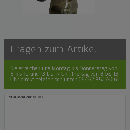
Fragen zum Artikel
Sie erreichen uns Montag bis Donnerstag von
8 bis 12 und 13 bis 17 Uhr, Freitag von 8 bis 13
Uhr, direkt telefonisch unter
08462 9527466
!
Ceres::Template.mailFormHoneypotLabel
DEINE NACHRICHT AN UNS*