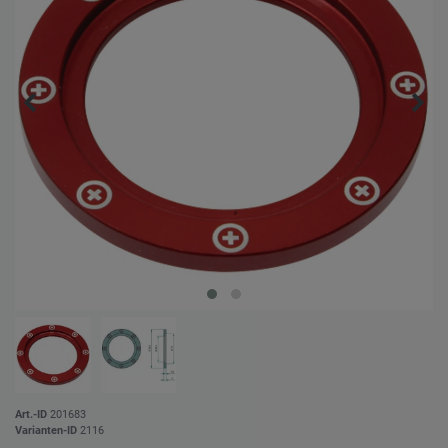
Art.-ID
201683
Varianten-ID
2116