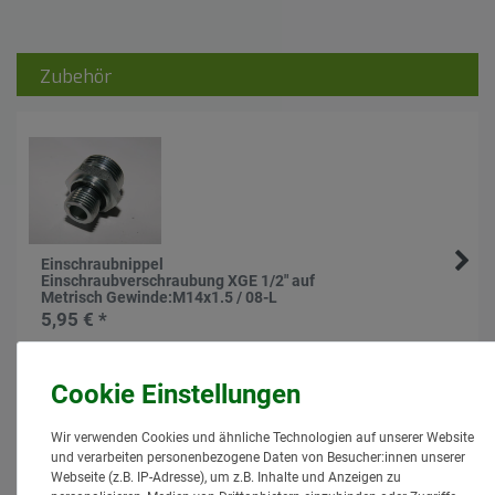
Zubehör
Einschraubnippel
Einschraubverschraubung XGE 1/2" auf
Metrisch Gewinde:M14x1.5 / 08-L
5,95 € *
*
inkl. MwSt.
zzgl.
Versand
Lieferzeit: 1 bis 3 Tage*
In den Warenkorb
Wir verwenden Cookies und ähnliche Technologien auf unserer Website
und verarbeiten personenbezogene Daten von Besucher:innen unserer
Ähnlich
Webseite (z.B. IP-Adresse), um z.B. Inhalte und Anzeigen zu