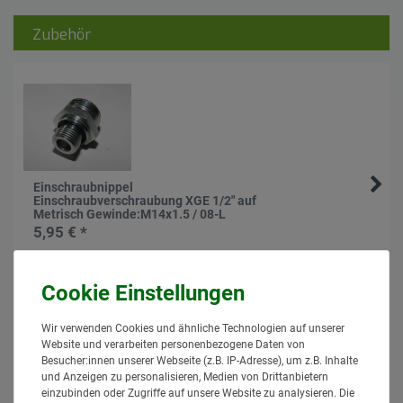
Zubehör
Einschraubnippel
Einschraubverschraubung XGE 1/2" auf
Metrisch Gewinde:M14x1.5 / 08-L
5,95 € *
*
inkl. MwSt.
zzgl.
Versand
Lieferzeit: 1 bis 3 Tage*
In den Warenkorb
Wir verwenden Cookies und ähnliche Technologien auf unserer
Website und verarbeiten personenbezogene Daten von
Ähnlich
Besucher:innen unserer Webseite (z.B. IP-Adresse), um z.B. Inhalte
und Anzeigen zu personalisieren, Medien von Drittanbietern
einzubinden oder Zugriffe auf unsere Website zu analysieren. Die