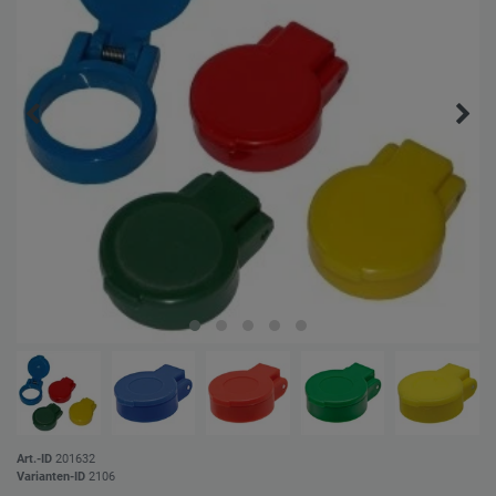
Art.-ID
201632
Varianten-ID
2106