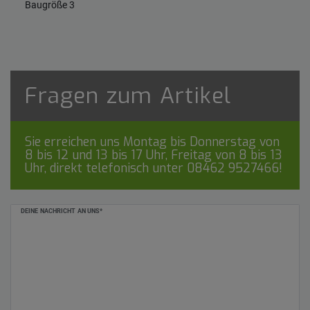
Baugröße 3
Fragen zum Artikel
Sie erreichen uns Montag bis Donnerstag von
8 bis 12 und 13 bis 17 Uhr, Freitag von 8 bis 13
Uhr, direkt telefonisch unter
08462 9527466
!
Ceres::Template.mailFormHoneypotLabel
DEINE NACHRICHT AN UNS*