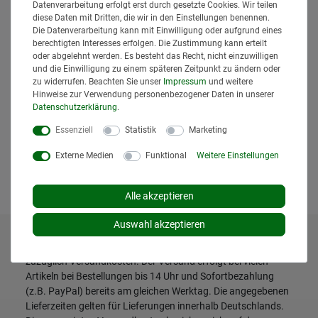
Datenverarbeitung erfolgt erst durch gesetzte Cookies. Wir teilen
diese Daten mit Dritten, die wir in den Einstellungen benennen.
Die Datenverarbeitung kann mit Einwilligung oder aufgrund eines
berechtigten Interesses erfolgen. Die Zustimmung kann erteilt
oder abgelehnt werden. Es besteht das Recht, nicht einzuwilligen
und die Einwilligung zu einem späteren Zeitpunkt zu ändern oder
zu widerrufen. Beachten Sie unser
Impressum
und weitere
ERICH JAEGER Stecker 12 V ISO 1724 S
Hinweise zur Verwendung personenbezogener Daten in unserer
Ausführung 7-polig mit Verschraubung
Daten­schutz­erklärung
.
9,95 € *
Essenziell
Statistik
Marketing
*
inkl. MwSt.
zzgl.
Versand
Lieferzeit: 1 bis 3 Tage*
Externe Medien
Funktional
Weitere Einstellungen
In den Warenkorb
Alle akzeptieren
Auswahl akzeptieren
* Alle Preise inklusive gesetzlicher Mehrwertsteuer und
zuzüglich
Versandkosten
. Der Versand erfolgt bei vielen
Artikeln bei Bestellungen bis 14 Uhr und Sofortbezahlung
(z.B. PayPal) bereits am gleichen Werktag. Die angegebenen
Lieferzeiten gelten für Lieferungen innerhalb Deutschlands.