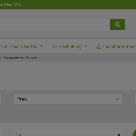
on 8 bis 13 Uhr
Hof, Haus & Garten
Viehhaltung
Industrie- & Bau
Stromstecker- & dosen
Preis
€
―
€
Übernehmen