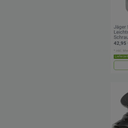
Jäger 
Leicht
Schra
42,95 
*
inkl. Mw
Lieferzei