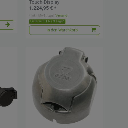
Touch-Display
1.224,95 € *
*
inkl. MwSt.
zzgl.
Versand
Lieferzeit: 1 bis 3 Tage*
In den Warenkorb