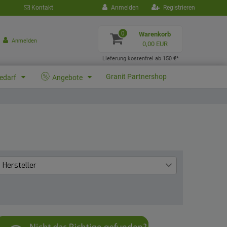
Kontakt
Anmelden
Registrieren
0
Warenkorb
Anmelden
0,00 EUR
Lieferung kostenfrei ab 150 €*
Granit Partnershop
bedarf
Angebote
Hersteller
Granit
3
Jäger
21