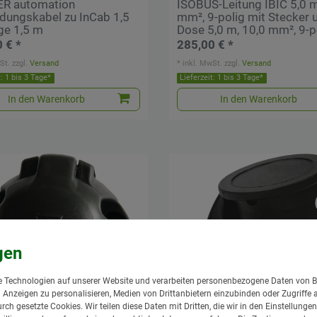
R automation
ISOBUS-Leitung IBIC 5,0 m
dungskabel zu InCab 1,5
mm², 9-polig mit Stecker 
ge 1,5 m
Dose 5,0 m, 10,0 mm², 9-p
 € *
285,00 € *
St.
zzgl.
Versand
*
inkl. MwSt.
zzgl.
Versand
t: 1 bis 3 Tage*
Lieferzeit: 1 bis 3 Tage*
In den Warenkorb
In den Warenkorb
 Technologien auf unserer Website und verarbeiten personenbezogene Daten von B
nd Anzeigen zu personalisieren, Medien von Drittanbietern einzubinden oder Zugriffe 
urch gesetzte Cookies. Wir teilen diese Daten mit Dritten, die wir in den Einstellung