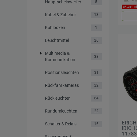
*
inkl. Mw
Hauptscheinwerfer
5
aktuell n
Kabel & Zubehör
13
Kühlboxen
1
Leuchtmittel
26
Multimedia &
38
Kommunikation
Positionsleuchten
31
Rückfahrkameras
22
Rückleuchten
64
Rundumleuchten
22
ERICH
Schalter & Relais
16
IBIC 1
11783-
Sicherungen &