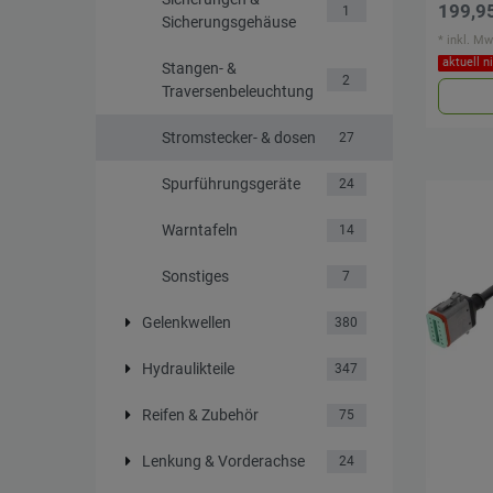
199,95
1
Sicherungsgehäuse
*
inkl. Mw
aktuell n
Stangen- &
2
Traversenbeleuchtung
Stromstecker- & dosen
27
Spurführungsgeräte
24
Warntafeln
14
Sonstiges
7
Gelenkwellen
380
Hydraulikteile
347
Reifen & Zubehör
75
Lenkung & Vorderachse
24