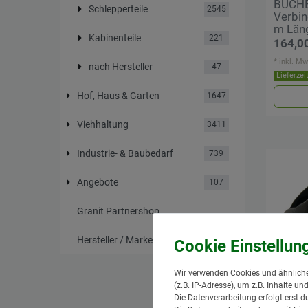
BUCHE
Schlepperteile
2545
Verbin
m Län
Kabinenteile
221
164,00
*
inkl. Mw
nach Hersteller
47
Lieferzei
Hof, Haus & Garten
1647
Viehhaltung
3411
Industrie- & Baubedarf
739
Angebote
107
Granit Partnershop
Hersteller / Marken
Wir verwenden Cookies und ähnliche
(z.B. IP-Adresse), um z.B. Inhalte u
Die Datenverarbeitung erfolgt erst d