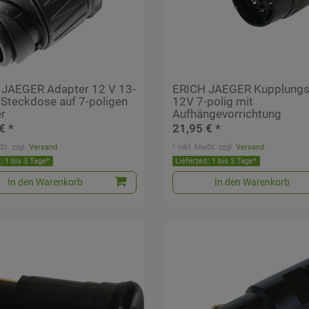
 JAEGER Adapter 12 V 13-
ERICH JAEGER Kupplung
 Steckdose auf 7-poligen
12V 7-polig mit
r
Aufhängevorrichtung
€ *
21,95 € *
St.
zzgl.
Versand
*
inkl. MwSt.
zzgl.
Versand
t: 1 bis 3 Tage*
Lieferzeit: 1 bis 3 Tage*
In den Warenkorb
In den Warenkorb