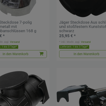
Steckdose 7-polig
Jäger Steckdose Aus schl
metall mit
und stoßfestem Kunststof
ubanschlüssen 168 g
schwarz
€ *
25,95 € *
St.
zzgl.
Versand
*
inkl. MwSt.
zzgl.
Versand
t: 1 bis 3 Tage*
Lieferzeit: 1 bis 3 Tage*
In den Warenkorb
In den Warenkorb