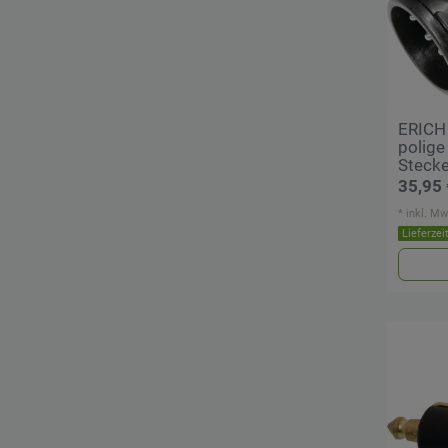
ERICH
polige
Stecke
35,95 
*
inkl. Mw
Lieferzei