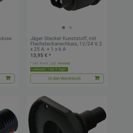
sdose
Jäger Stecker Kunststoff, mit
Flachsteckanschluss, 12/24 V, 2
x 25 A. + 1 x 6 A
13,95 € *
*
inkl. MwSt.
zzgl.
Versand
Lieferzeit: 1 bis 3 Tage*
In den Warenkorb