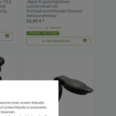
, 10,0
Jäger Kupplungsdose
und
Leichtmetall mit
olig
Schraubanschlüssen Einsatz
herausnehmbar
22,95 € *
*
inkl. MwSt.
zzgl.
Versand
Lieferzeit: 1 bis 3 Tage*
In den Warenkorb
esucher:innen unserer Webseite
auf unsere Website zu analysieren.
en benennen.