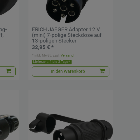
ag-
ERICH JAEGER Adapter 12 V
f,
(mini) 7-polige Steckdose auf
13-poligen Stecker
32,95 € *
*
inkl. MwSt.
zzgl.
Versand
Lieferzeit: 1 bis 3 Tage*
In den Warenkorb