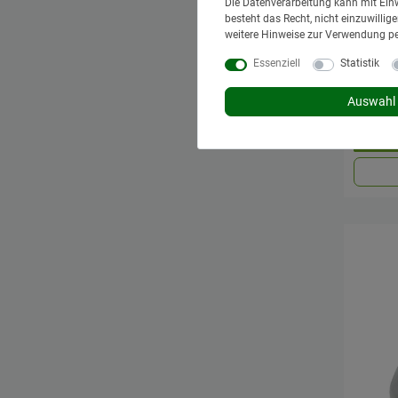
Die Datenverarbeitung kann mit Einw
besteht das Recht, nicht einzuwilli
weitere Hinweise zur Verwendung p
ERICH
Essenziell
Statistik
12V 7-
Deere
9,95 €
Auswahl 
*
inkl. Mw
Lieferzei