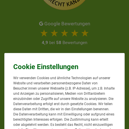
Google Bewertungen
4,9
bei
58
Bewertungen
Informationen zur Echtheit
von Kundenbewertungen
AGRAR-PROFI24.DE
Wir verwenden Cookies und ähnliche Technologien auf unserer
Website und verarbeiten personenbezogene Daten von
Besucher:innen unserer Webseite (z.B. IP-Adresse), um z.B. Inhalte
und Anzeigen zu personalisieren, Medien von Drittanbietern
einzubinden oder Zugriffe auf unsere Website zu analysieren. Die
Sie erreichen uns
Datenverarbeitung erfolgt erst durch gesetzte Cookies. Wir teilen
diese Daten mit Dritten, die wir in den Einstellungen benennen.
Mo. - Do. von 8 bis 12 Uhr
Die Datenverarbeitung kann mit Einwilligung oder aufgrund eines
berechtigten Interesses erfolgen. Die Zustimmung kann erteilt
Mo. - Do. von 13 bis 17 Uhr
oder abgelehnt werden. Es besteht das Recht, nicht einzuwilligen