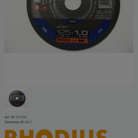
Art.-ID
201634
Varianten-ID
4627