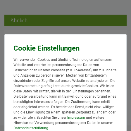
Ähnlich
Wir verwenden Cookies und ähnliche Technologien auf unserer
Website und verarbeiten personenbezogene Daten von
10 Stück Philips Kugellampe 12V21WK
Besucher:innen unserer Webseite (z.B. IP-Adresse), um z.B. Inhalte
/ P21W Blink- Brems- Rückfahr-
und Anzeigen zu personalisieren, Medien von Drittanbietern
Nebelschlussleuchte
einzubinden oder Zugriffe auf unsere Website zu analysieren. Die
10,95 € *
Datenverarbeitung erfolgt erst durch gesetzte Cookies. Wir teilen
diese Daten mit Dritten, die wir in den Einstellungen benennen.
*
inkl. MwSt.
zzgl.
Versand
Die Datenverarbeitung kann mit Einwilligung oder aufgrund eines
Lieferzeit: 1 bis 3 Tage*
berechtigten Interesses erfolgen. Die Zustimmung kann erteilt
oder abgelehnt werden. Es besteht das Recht, nicht einzuwilligen
In den Warenkorb
und die Einwilligung zu einem späteren Zeitpunkt zu ändern oder
zu widerrufen. Beachten Sie unser
Impressum
und weitere
Hinweise zur Verwendung personenbezogener Daten in unserer
Daten­schutz­erklärung
.