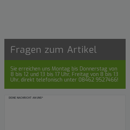
Fragen zum Artikel
Sie erreichen uns Montag bis Donnerstag von
8 bis 12 und 13 bis 17 Uhr, Freitag von 8 bis 13
Uhr, direkt telefonisch unter
08462 9527466
!
Ceres::Template.mailFormHoneypotLabel
DEINE NACHRICHT AN UNS*