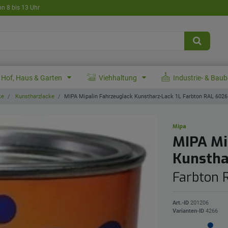
on 8 bis 13 Uhr
Hof, Haus & Garten
Viehhaltung
Industrie- & Bau
ke
Kunstharzlacke
MIPA Mipalin Fahrzeuglack Kunstharz-Lack 1L Farbton RAL 6026
Mipa
MIPA Mi
Kunstha
Farbton 
Art.-ID
201206
Varianten-ID
4266