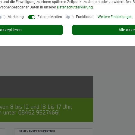
*
inkl. MwSt.
zzgl.
gen und die Einwilligung zu einem späteren Zeitpunkt zu ändern oder zu widerrufen. 
ersonenbezogener Daten in unserer
Daten­schutz­erklärung
.
Lieferzeit: 1 bis 3
Marketing
Externe Medien
Funktional
Weitere Einstellungen
In den Wa
akzeptieren
Alle akze
on 8 bis 12 und 13 bis 17 Uhr,
ch unter
08462 9527466
!
NAME / ANSPRECHPARTNER