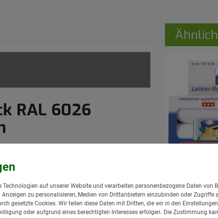
Ähnlich
ck RAL 6026
n
MAKO Ersat
mm 2 Stück
 Technologien auf unserer Website und verarbeiten personenbezogene Daten von B
Schaumstof
nd Anzeigen zu personalisieren, Medien von Drittanbietern einzubinden oder Zugriffe 
Kern-Ø 15m
urch gesetzte Cookies. Wir teilen diese Daten mit Dritten, die wir in den Einstellung
6,95 € *
illigung oder aufgrund eines berechtigten Interesses erfolgen. Die Zustimmung kann