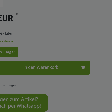
*
 EUR
€ / Liter
sandkosten
is 3 Tage*
In den Warenkorb
e hinzufügen