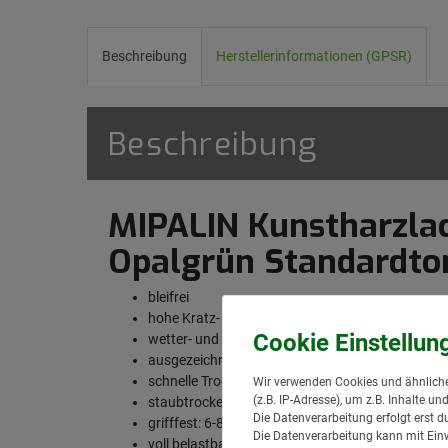
Beschreibung
Herstellerinformationen (GPSR)
Beschreibung
MIPALIN Kunstharzla
Opalgrün Standardto
bleifrei
hohe Kratz- und Schlagfestigkeit
wetter- und vergilbungsbeständig
ausgezeichneter Glanz und Verlauf
schnelle Trocknung bei 20°C
Wir verwenden Cookies und ähnliche
(z.B. IP-Adresse), um z.B. Inhalte u
staubtrocken: 30-60 min
Die Datenverarbeitung erfolgt erst d
grifffest: 6-8 Stunden
Die Datenverarbeitung kann mit Einw
voll belastbar: 24 Stunden