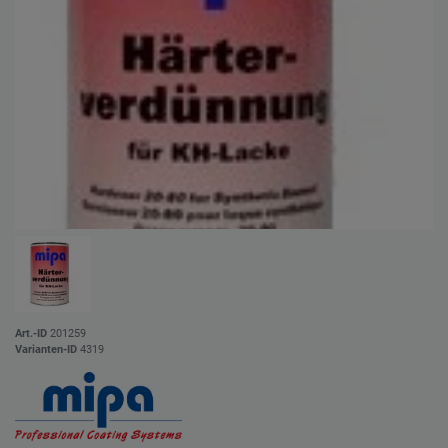
Art.-ID
201259
Varianten-ID
4319