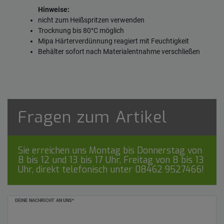
Hinweise:
nicht zum Heißspritzen verwenden
Trocknung bis 80°C möglich
Mipa Härterverdünnung reagiert mit Feuchtigkeit
Behälter sofort nach Materialentnahme verschließen
Fragen zum Artikel
Sie erreichen uns Montag bis Donnerstag von
8 bis 12 und 13 bis 17 Uhr, Freitag von 8 bis 13
Uhr, direkt telefonisch unter
08462 9527466
!
Ceres::Template.mailFormHoneypotLabel
DEINE NACHRICHT AN UNS*