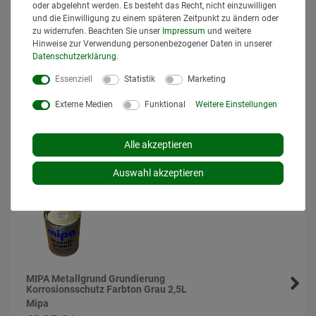
oder abgelehnt werden. Es besteht das Recht, nicht einzuwilligen
Anfrage senden
und die Einwilligung zu einem späteren Zeitpunkt zu ändern oder
zu widerrufen. Beachten Sie unser
Impressum
und weitere
Hinweise zur Verwendung personenbezogener Daten in unserer
Daten­schutz­erklärung
.
Anleitung
Essenziell
Statistik
Marketing
PDF
PDF öffnen
Externe Medien
Funktional
Weitere Einstellungen
Alle akzeptieren
Ähnlich
Auswahl akzeptieren
MIPA Metallgrund Grundierung
Korrosionsschutz Farbton Grau 2,5L
Mipa