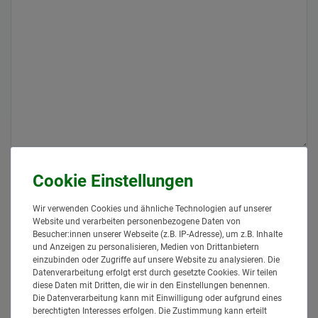
NAME / ANSPRECHPARTNER
Wir verwenden Cookies und ähnliche Technologien auf unserer
DEINE EMAILADRESSE*
Website und verarbeiten personenbezogene Daten von
Besucher:innen unserer Webseite (z.B. IP-Adresse), um z.B. Inhalte
und Anzeigen zu personalisieren, Medien von Drittanbietern
DEINE RUFNUMMER (NUR FÜR RÜCKFRAGEN)
einzubinden oder Zugriffe auf unsere Website zu analysieren. Die
Datenverarbeitung erfolgt erst durch gesetzte Cookies. Wir teilen
diese Daten mit Dritten, die wir in den Einstellungen benennen.
Hiermit bestätige ich, dass ich die
Daten­schutz­erklärung
gelesen
Die Datenverarbeitung kann mit Einwilligung oder aufgrund eines
*
habe.
berechtigten Interesses erfolgen. Die Zustimmung kann erteilt