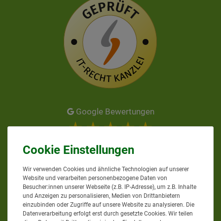
Google Bewertungen
4,9
bei
58
Bewertungen
Informationen zur Echtheit
Wir verwenden Cookies und ähnliche Technologien auf unserer
von Kundenbewertungen
Website und verarbeiten personenbezogene Daten von
Besucher:innen unserer Webseite (z.B. IP-Adresse), um z.B. Inhalte
und Anzeigen zu personalisieren, Medien von Drittanbietern
AGRAR-PROFI24.DE
einzubinden oder Zugriffe auf unsere Website zu analysieren. Die
Datenverarbeitung erfolgt erst durch gesetzte Cookies. Wir teilen