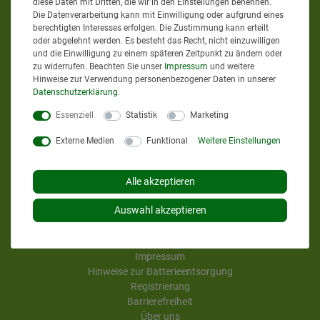
diese Daten mit Dritten, die wir in den Einstellungen benennen.
Die Datenverarbeitung kann mit Einwilligung oder aufgrund eines
berechtigten Interesses erfolgen. Die Zustimmung kann erteilt
Sie erreichen uns
oder abgelehnt werden. Es besteht das Recht, nicht einzuwilligen
und die Einwilligung zu einem späteren Zeitpunkt zu ändern oder
Mo. - Do. von 8 bis 12 Uhr
zu widerrufen. Beachten Sie unser
Impressum
und weitere
Hinweise zur Verwendung personenbezogener Daten in unserer
Mo. - Do. von 13 bis 17 Uhr
Daten­schutz­erklärung
.
Fr. von 8 bis 13 Uhr
Essenziell
Statistik
Marketing
Tel. 08462 95274-66
Externe Medien
Funktional
Weitere Einstellungen
info@agrar-profi24.de
Alle akzeptieren
AGB und Kundeninformationen
Kontakt
Auswahl akzeptieren
Widerrufsbelehrung
Zahlung und Versand
Datenschutz
Impressum
Hinweise zur Batterieentsorgung
Registrierung
Barrierefreiheit
Über uns