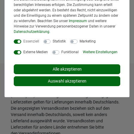
berechtigten Interesses erfolgen. Die Zustimmung kann erteilt
oder abgelehnt werden. Es besteht das Recht, nicht einzuwilligen
Hiermit bestätige ich, dass ich die
Daten­schutz­erklärung
gelesen
und die Einwilligung zu einem späteren Zeitpunkt zu ändern oder
*
habe.
zu widerrufen. Beachten Sie unser
Impressum
und weitere
Hinweise zur Verwendung personenbezogener Daten in unserer
Daten­schutz­erklärung
.
Anfrage senden
Essenziell
Statistik
Marketing
Externe Medien
Funktional
Weitere Einstellungen
Alle akzeptieren
* Alle Preise inklusive gesetzlicher Mehrwertsteuer und
Auswahl akzeptieren
zuzüglich
Versandkosten
. Der Versand erfolgt bei vielen
Artikeln bei Bestellungen bis 14 Uhr und Sofortbezahlung
(z.B. PayPal) bereits am gleichen Werktag. Die angegebenen
Lieferzeiten gelten für Lieferungen innerhalb Deutschlands.
Die angezeigten Versandkosten beziehen sich auf den
Versand innerhalb Deutschlands, soweit kein anders
Lieferland ausgewählt wurde. Versandkosten und
Lieferzeiten für andere Länder entnehmen Sie bitte
den
Versandinformationen
.