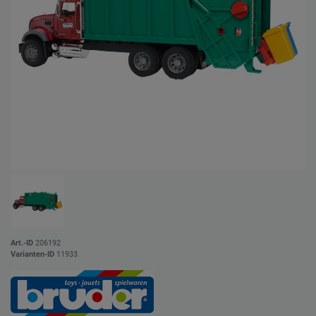
Art.-ID
206192
Varianten-ID
11933