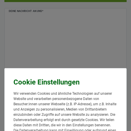
Ceres::Template.mailFormHoneypotLabel
DEINE NACHRICHT AN UNS*
Wir verwenden Cookies und ähnliche Technologien auf unserer
NAME / ANSPRECHPARTNER
Website und verarbeiten personenbezogene Daten von
Besucher:innen unserer Webseite (z.B. IP-Adresse), um z.B. Inhalte
und Anzeigen zu personalisieren, Medien von Drittanbietern
DEINE EMAILADRESSE*
einzubinden oder Zugriffe auf unsere Website zu analysieren. Die
Datenverarbeitung erfolgt erst durch gesetzte Cookies. Wir teilen
diese Daten mit Dritten, die wir in den Einstellungen benennen.
DEINE RUFNUMMER (NUR FÜR RÜCKFRAGEN)
Die Datenverarbeitung kann mit Einwilligung oder aufgrund eines