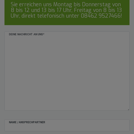
Sie erreichen uns Montag bis Donnerstag von
8 bis 12 und 13 bis 17 Uhr, Freitag von 8 bis 13
Uhr, direkt telefonisch unter
08462 9527466
!
Ceres::Template.mailFormHoneypotLabel
DEINE NACHRICHT AN UNS*
NAME / ANSPRECHPARTNER