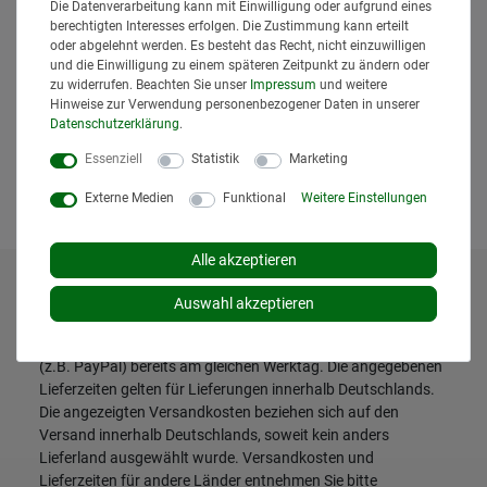
Die Datenverarbeitung kann mit Einwilligung oder aufgrund eines
02332 Bruder Zubehör
berechtigten Interesses erfolgen. Die Zustimmung kann erteilt
Ballengreifzange mit 1 Rundballen
oder abgelehnt werden. Es besteht das Recht, nicht einzuwilligen
Gewicht 176 g
und die Einwilligung zu einem späteren Zeitpunkt zu ändern oder
Bruder
zu widerrufen. Beachten Sie unser
Impressum
und weitere
13,95 € *
Hinweise zur Verwendung personenbezogener Daten in unserer
Daten­schutz­erklärung
.
*
inkl. MwSt.
zzgl.
Versand
aktuell nicht lieferbar
Essenziell
Statistik
Marketing
Artikel anzeigen
Externe Medien
Funktional
Weitere Einstellungen
Alle akzeptieren
* Alle Preise inklusive gesetzlicher Mehrwertsteuer und
Auswahl akzeptieren
zuzüglich
Versandkosten
. Der Versand erfolgt bei vielen
Artikeln bei Bestellungen bis 14 Uhr und Sofortbezahlung
(z.B. PayPal) bereits am gleichen Werktag. Die angegebenen
Lieferzeiten gelten für Lieferungen innerhalb Deutschlands.
Die angezeigten Versandkosten beziehen sich auf den
Versand innerhalb Deutschlands, soweit kein anders
Lieferland ausgewählt wurde. Versandkosten und
Lieferzeiten für andere Länder entnehmen Sie bitte