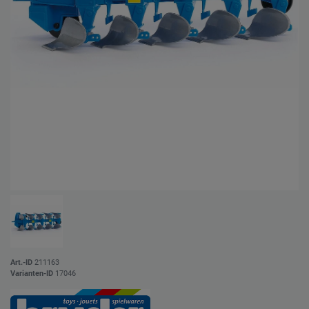
Art.-ID
211163
Varianten-ID
17046