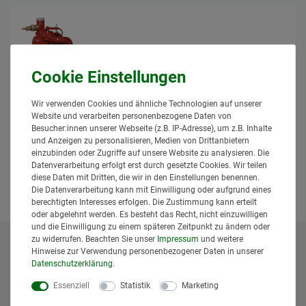
Battioni Pagani BP Güllekompressor
Wir verwenden Cookies und ähnliche Technologien auf unserer
Kompressor MEC 8000M max 1,5 bar
Website und verarbeiten personenbezogene Daten von
1.975,95 € *
Besucher:innen unserer Webseite (z.B. IP-Adresse), um z.B. Inhalte
und Anzeigen zu personalisieren, Medien von Drittanbietern
*
inkl. MwSt.
zzgl.
Versand
einzubinden oder Zugriffe auf unsere Website zu analysieren. Die
Lieferzeit: 1 bis 3 Tage*
Datenverarbeitung erfolgt erst durch gesetzte Cookies. Wir teilen
diese Daten mit Dritten, die wir in den Einstellungen benennen.
In den Warenkorb
Die Datenverarbeitung kann mit Einwilligung oder aufgrund eines
berechtigten Interesses erfolgen. Die Zustimmung kann erteilt
oder abgelehnt werden. Es besteht das Recht, nicht einzuwilligen
und die Einwilligung zu einem späteren Zeitpunkt zu ändern oder
zu widerrufen. Beachten Sie unser
Impressum
und weitere
Hinweise zur Verwendung personenbezogener Daten in unserer
* Alle Preise inklusive gesetzlicher Mehrwertsteuer und
Daten­schutz­erklärung
.
zuzüglich
Versandkosten
. Der Versand erfolgt bei vielen
Artikeln bei Bestellungen bis 14 Uhr und Sofortbezahlung
Essenziell
Statistik
Marketing
(z.B. PayPal) bereits am gleichen Werktag. Die angegebenen