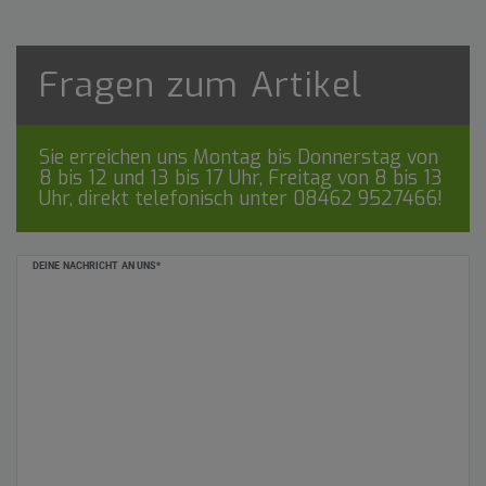
Fragen zum Artikel
Sie erreichen uns Montag bis Donnerstag von
8 bis 12 und 13 bis 17 Uhr, Freitag von 8 bis 13
Uhr, direkt telefonisch unter
08462 9527466
!
Ceres::Template.mailFormHoneypotLabel
DEINE NACHRICHT AN UNS*