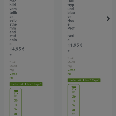
msc
Hau
hild
ttyp
vers
und
tellb
blau
ar
er
selb
Hos
sthe
e
mm
Prof
end
i
stuf
Seri
enlo
e
s
11,95 €
14,95 €
*
*
*
inkl.
*
inkl.
MwSt.
MwSt.
zzgl.
zzgl.
Versa
Versa
nd
nd
Lieferzeit: 1 bis 3 Tage*
Lieferzeit: 1 bis 3 Tage*
In
In
de
de
n
n
W
W
ar
ar
en