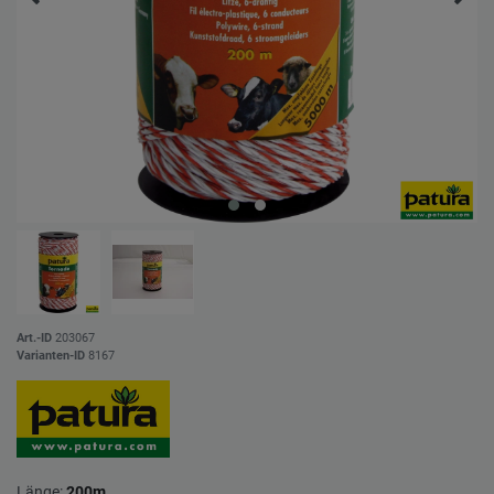
Art.-ID
203067
Varianten-ID
8167
Länge:
200m