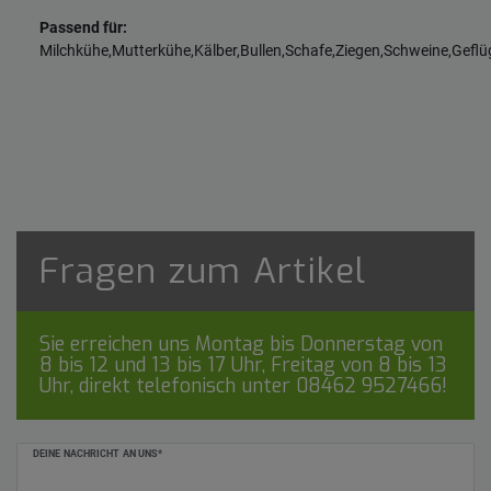
Passend für:
Milchkühe,Mutterkühe,Kälber,Bullen,Schafe,Ziegen,Schweine,Gefl
Fragen zum Artikel
Sie erreichen uns Montag bis Donnerstag von
8 bis 12 und 13 bis 17 Uhr, Freitag von 8 bis 13
Uhr, direkt telefonisch unter
08462 9527466
!
Ceres::Template.mailFormHoneypotLabel
DEINE NACHRICHT AN UNS*