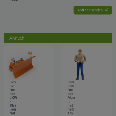
Anfrage senden
Ähnlich
025
060
82
006
Bru
Bru
der
der
LKW
Man
-
n
Stra
mit
ßen
hell
räu
em