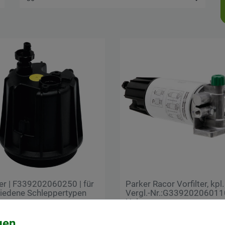
er | F339202060250 | für
Parker Racor Vorfilter, kpl.
iedene Schleppertypen
Vergl.-Nr.:G33920206011
Heizung
 € *
595,95 € *