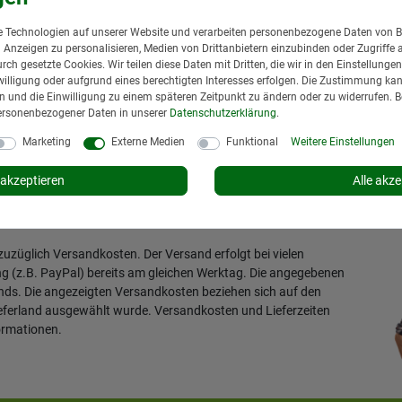
St.
zzgl.
Versand
*
inkl. MwSt.
zzgl.
Versand
t: 1 bis 3 Tage*
Lieferzeit: 1 bis 3 Tage*
 Technologien auf unserer Website und verarbeiten personenbezogene Daten von B
In den Warenkorb
In den Warenkorb
nd Anzeigen zu personalisieren, Medien von Drittanbietern einzubinden oder Zugriffe 
urch gesetzte Cookies. Wir teilen diese Daten mit Dritten, die wir in den Einstellung
illigung oder aufgrund eines berechtigten Interesses erfolgen. Die Zustimmung kann
gen und die Einwilligung zu einem späteren Zeitpunkt zu ändern oder zu widerrufen. 
ersonenbezogener Daten in unserer
Daten­schutz­erklärung
.
Marketing
Externe Medien
Funktional
Weitere Einstellungen
ker Racor
akzeptieren
Alle akze
 zuzüglich
Versandkosten
. Der Versand erfolgt bei vielen
ng (z.B. PayPal) bereits am gleichen Werktag. Die angegebenen
ands. Die angezeigten Versandkosten beziehen sich auf den
ieferland ausgewählt wurde. Versandkosten und Lieferzeiten
ormationen
.