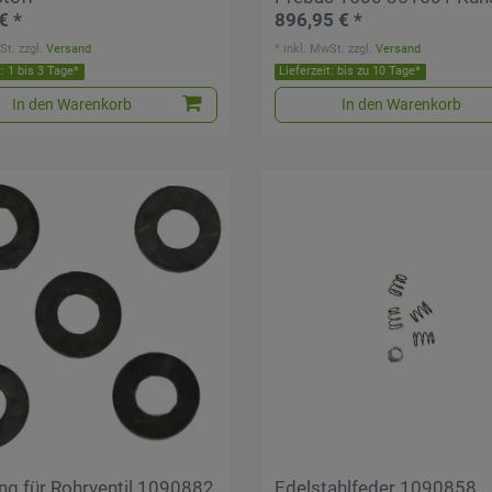
€ *
896,95 € *
St.
zzgl.
Versand
*
inkl. MwSt.
zzgl.
Versand
t: 1 bis 3 Tage*
Lieferzeit: bis zu 10 Tage*
In den Warenkorb
In den Warenkorb
ng für Rohrventil 1090882
Edelstahlfeder 1090858