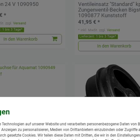
n 24 V 1090950
Ventileinsatz "Standard" kp
Zungenventil-Becken Bigst
€ *
1090877 Kunststoff
41,95 € *
St.
zzgl.
Versand
t: 1 bis 3 Tage*
*
inkl. MwSt.
zzgl.
Versand
Lieferzeit: 1 bis 3 Tage*
In den Warenkorb
In den Warenkorb
 Technologien auf unserer Website und verarbeiten personenbezogene Daten von B
nd Anzeigen zu personalisieren, Medien von Drittanbietern einzubinden oder Zugriffe 
urch gesetzte Cookies. Wir teilen diese Daten mit Dritten, die wir in den Einstellung