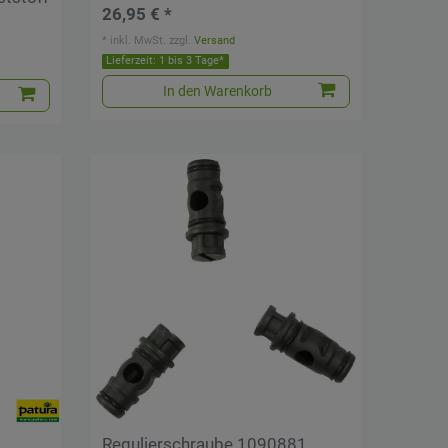
26,95 € *
*
inkl. MwSt.
zzgl.
Versand
Lieferzeit: 1 bis 3 Tage*
In den Warenkorb
Regulierschraube 1090881