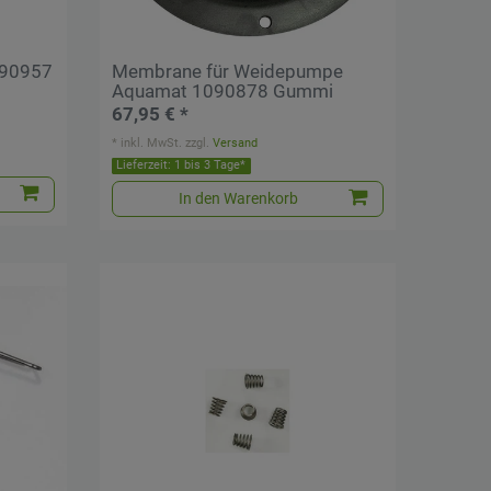
090957
Membrane für Weidepumpe
Aquamat 1090878 Gummi
67,95 € *
*
inkl. MwSt.
zzgl.
Versand
Lieferzeit: 1 bis 3 Tage*
In den Warenkorb