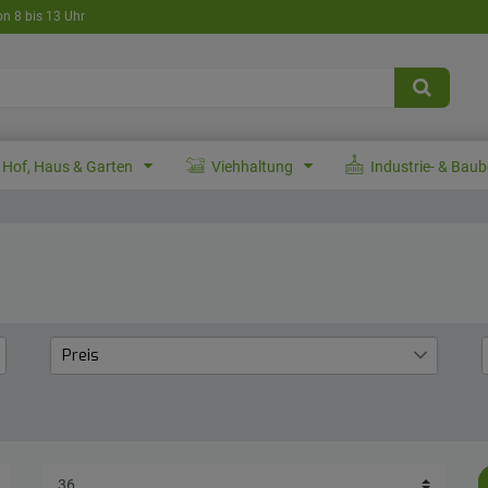
on 8 bis 13 Uhr
Hof, Haus & Garten
Viehhaltung
Industrie- & Bau
Preis
€
―
€
Übernehmen