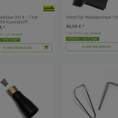
ldüse (H) 4 - 7 bar
Ventil für Weidepumpe 1
59 Kunststoff
40,95 € *
€ *
*
inkl. MwSt.
zzgl.
Versand
St.
zzgl.
Versand
Lieferzeit: 1 bis 3 Tage*
t: 1 bis 3 Tage*
In den Warenkorb
In den Warenkorb