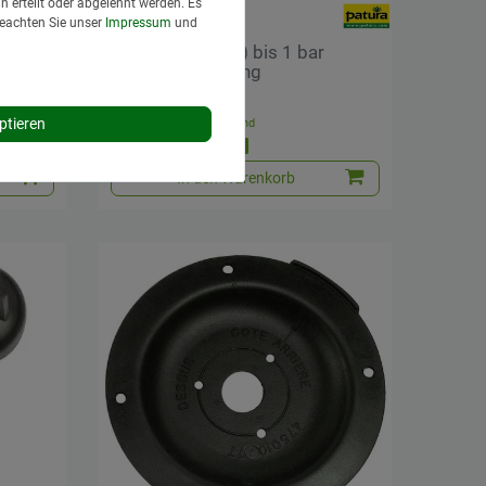
 erteilt oder abgelehnt werden. Es
Beachten Sie unser
Impressum
und
Wechseldüse (0) bis 1 bar
1090715 Messing
39,95 € *
ptieren
*
inkl. MwSt.
zzgl.
Versand
Lieferzeit: 1 bis 3 Tage*
In den Warenkorb