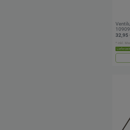
Ventil
10909
32,95 
*
inkl. Mw
Lieferzei