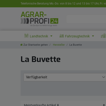
Telefonische Beratung Mo.-Do. von 8 bis 12 und 13 bis 17 Uhr, Fr. v
Landtechnik
Fahrzeugtechnik
Zur Startseite gehen
Hersteller
La Buvette
La Buvette
Verfügbarkeit
Lieferzeit 1 bis 3 Werktage
67
Lieferzeit: bis zu 10 Tage
8
aktuell nicht lieferbar
6