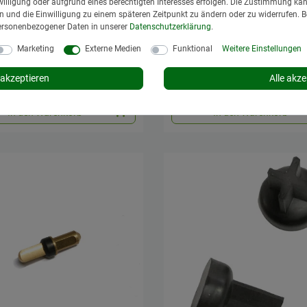
illigung oder aufgrund eines berechtigten Interesses erfolgen. Die Zustimmung kann
gen und die Einwilligung zu einem späteren Zeitpunkt zu ändern oder zu widerrufen. 
ersonenbezogener Daten in unserer
Daten­schutz­erklärung
.
buchse für Aquamat
Ablaufstopfen 1090985
49 Kunststoff
Kunststoff
Marketing
Externe Medien
Funktional
Weitere Einstellungen
€ *
57,95 € *
akzeptieren
Alle akze
St.
zzgl.
Versand
*
inkl. MwSt.
zzgl.
Versand
t: 1 bis 3 Tage*
Lieferzeit: 1 bis 3 Tage*
In den Warenkorb
In den Warenkorb