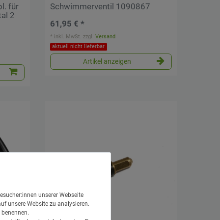
l. für
Schwimmerventil 1090867
al 2
61,95 € *
*
inkl. MwSt.
zzgl.
Versand
aktuell nicht lieferbar
Artikel anzeigen
esucher:innen unserer Webseite
auf unsere Website zu analysieren.
en benennen.