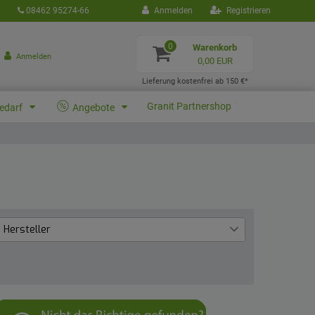
08462 95274-66
Anmelden
Registrieren
0
Warenkorb
Anmelden
0,00 EUR
Lieferung kostenfrei ab 150 €*
Granit Partnershop
bedarf
Angebote
Hersteller
La Buvette
81