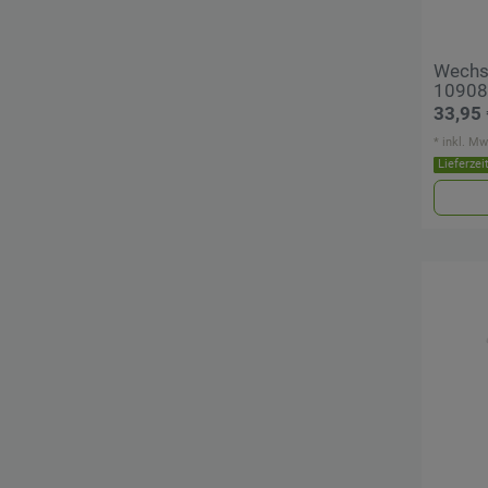
Wechse
10908
33,95 
*
inkl. Mw
Lieferzei