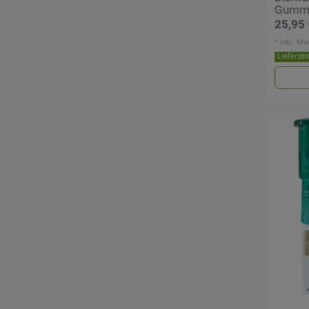
Gumm
25,95 
*
inkl. Mw
Lieferzei