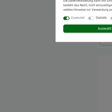
Die Datenverarbeitung kann mit Einw
besteht das Recht, nicht einzuwilli
weitere Hinweise zur Verwendung p
Lager
10909
Essenziell
Statistik
28,95 
Auswahl 
*
inkl. Mw
Lieferzei