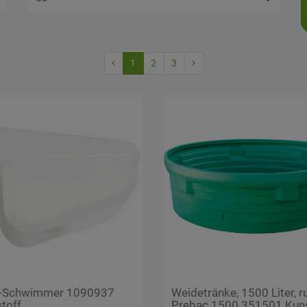
1
2
3
z-Schwimmer 1090937
Weidetränke, 1500 Liter, r
toff
Prebac 1500 351501 Kuns