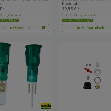
i
Edelstahl
€ *
19,95 € *
St.
zzgl.
Versand
*
inkl. MwSt.
zzgl.
Versand
t: 1 bis 3 Tage*
Lieferzeit: 1 bis 3 Tage*
In den Warenkorb
In den Warenkorb