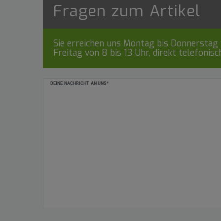
Fragen zum Artikel
Sie erreichen uns Montag bis Donnerstag v
Freitag von 8 bis 13 Uhr, direkt telefonis
Ceres::Template.mailFormHoneypotLabel
DEINE NACHRICHT AN UNS*