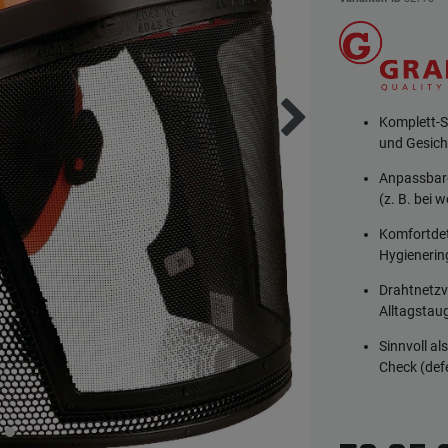
Komplett-S
und Gesich
Anpassbare
(z. B. bei
Komfortdet
Hygienering
Drahtnetzvi
Alltagstaug
Sinnvoll a
Check (de