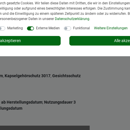
urch gesetzte Cookies. Wir teilen diese Daten mit Dritten, die wir in den Einstellung
illigung oder aufgrund eines berechtigten Interesses erfolgen. Die Zustimmung kann
ttung
,
Schweißband inkl.
gen und die Einwilligung zu einem späteren Zeitpunkt zu ändern oder zu widerrufen. 
 zum Einschieben der Visierhalterung,
ersonenbezogener Daten in unserer
Daten­schutz­erklärung
.
Marketing
Externe Medien
Funktional
Weitere Einstellungen
tlicher Verlängerung
akzeptieren
Alle akze
lm
,
Kapselgehörschutz 3017
,
Gesichtsschutz
e ab Herstellungsdatum
;
Nutzungsdauer 3
ellungsdatum