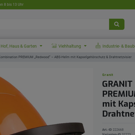
on 8 bis 13 Uhr
Hof, Haus & Garten
Viehhaltung
Industrie- & Bau
ombination PREMIUM „Redwood“ – ABS-Helm mit Kapselgehörschutz & Drahtnetzvisier
Granit
GRANIT 
PREMIU
mit Kap
Drahtne
Art.-ID
222668
Varianten-ID
32773