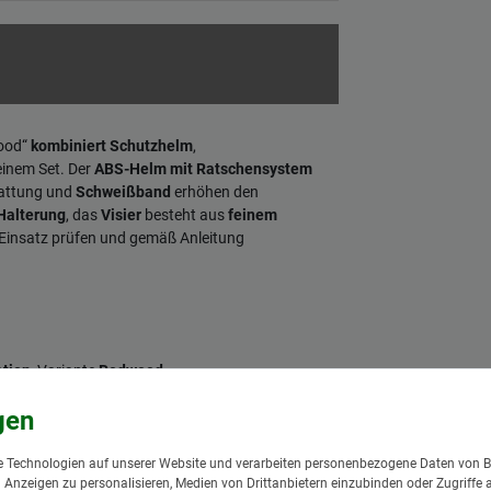
ood“
kombiniert
Schutzhelm
,
einem Set. Der
ABS-Helm mit Ratschensystem
tattung und
Schweißband
erhöhen den
 Halterung
, das
Visier
besteht aus
feinem
 Einsatz prüfen und gemäß Anleitung
tion
, Variante
Redwood
 Technologien auf unserer Website und verarbeiten personenbezogene Daten von B
nd Anzeigen zu personalisieren, Medien von Drittanbietern einzubinden oder Zugriffe 
e
53–62 cm