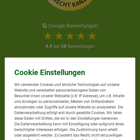
Google Bewertungen
4,9
bei
58
Bewertungen
Informationen zur Echtheit
von Kundenbewertungen
AGRAR-PROFI24.DE
Wir verwenden Cookies und ähnliche Technologien auf unserer
Website und verarbeiten personenbezogene Daten von
Besucher:innen unserer Webseite (z.B. IP-Adresse), um z.B. Inhalte
und Anzeigen zu personalisieren, Medien von Drittanbietern
einzubinden oder Zugriffe auf unsere Website zu analysieren. Die
Sie erreichen uns
Datenverarbeitung erfolgt erst durch gesetzte Cookies. Wir teilen
diese Daten mit Dritten, die wir in den Einstellungen benennen.
Mo. - Do. von 8 bis 12 Uhr
Die Datenverarbeitung kann mit Einwilligung oder aufgrund eines
berechtigten Interesses erfolgen. Die Zustimmung kann erteilt
Mo. - Do. von 13 bis 17 Uhr
oder abgelehnt werden. Es besteht das Recht, nicht einzuwilligen