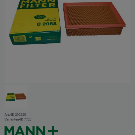
Art.-ID
202628
Varianten-ID
7720