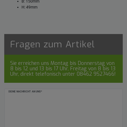
B: 150mm
H: 49mm
Fragen zum Artikel
Sie erreichen uns Montag bis Donnerstag von
8 bis 12 und 13 bis 17 Uhr, Freitag von 8 bis 13
Uhr, direkt telefonisch unter
08462 9527466
!
Ceres::Template.mailFormHoneypotLabel
DEINE NACHRICHT AN UNS*