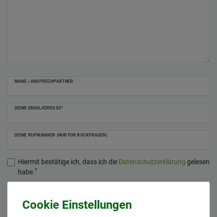
NAME / ANSPRECHPARTNER
DEINE EMAILADRESSE*
DEINE RUFNUMMER (NUR FÜR RÜCKFRAGEN)
Hiermit bestätige ich, dass ich die
Daten­schutz­erklärung
gelesen
*
habe.
Anfrage senden