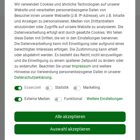
Wir verwenden Cookies und ähnliche Technologien auf unserer
Website und verarbeiten personenbezogene Daten von
Besucher:innen unserer Webseite (z.B. IP-Adresse), um z.B. Inhalte
und Anzeigen zu personalisieren, Medien von Drittanbietern
einzubinden oder Zugriffe auf unsere Website zu analysieren. Die
* Alle Preise inklusive gesetzlicher Mehrwertsteuer und
Datenverarbeitung erfolgt erst durch gesetzte Cookies. Wir teilen
zuzüglich
Versandkosten
. Der Versand erfolgt bei vielen
diese Daten mit Dritten, die wir in den Einstellungen benennen.
Artikeln bei Bestellungen bis 14 Uhr und Sofortbezahlung
Die Datenverarbeitung kann mit Einwilligung oder aufgrund eines
(z.B. PayPal) bereits am gleichen Werktag. Die angegebenen
berechtigten Interesses erfolgen. Die Zustimmung kann erteilt
oder abgelehnt werden. Es besteht das Recht, nicht einzuwilligen
Lieferzeiten gelten für Lieferungen innerhalb Deutschlands.
und die Einwilligung zu einem späteren Zeitpunkt zu ändern oder
Die angezeigten Versandkosten beziehen sich auf den
zu widerrufen. Beachten Sie unser
Impressum
und weitere
Versand innerhalb Deutschlands, soweit kein anders
Hinweise zur Verwendung personenbezogener Daten in unserer
Lieferland ausgewählt wurde. Versandkosten und
Daten­schutz­erklärung
.
Lieferzeiten für andere Länder entnehmen Sie bitte
Essenziell
Statistik
Marketing
den
Versandinformationen
.
Externe Medien
Funktional
Weitere Einstellungen
Alle akzeptieren
Auswahl akzeptieren