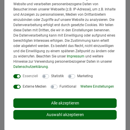
Website und verarbeiten personenbezogene Daten von
Besucher:innen unserer Webseite (z.B. IP-Adresse), um z.B. Inhalte
und Anzeigen zu personalisieren, Medien von Drittanbietern
einzubinden oder Zugriffe auf unsere Website zu analysieren. Die
Datenverarbeitung erfolgt erst durch gesetzte Cookies. Wir teilen
diese Daten mit Dritten, die wir in den Einstellungen benennen.
Die Datenverarbeitung kann mit Einwilligung oder aufgrund eines
berechtigten Interesses erfolgen. Die Zustimmung kann erteilt
oder abgelehnt werden. Es besteht das Recht, nicht einzuwilligen
und die Einwilligung zu einem späteren Zeitpunkt zu ändern oder
zu widerrufen. Beachten Sie unser
Impressum
und weitere
NAME / ANSPRECHPARTNER
Hinweise zur Verwendung personenbezogener Daten in unserer
Daten­schutz­erklärung
.
DEINE EMAILADRESSE*
Essenziell
Statistik
Marketing
Externe Medien
Funktional
Weitere Einstellungen
DEINE RUFNUMMER (NUR FÜR RÜCKFRAGEN)
Alle akzeptieren
Hiermit bestätige ich, dass ich die
Daten­schutz­erklärung
gelesen
*
habe.
Auswahl akzeptieren
Anfrage senden