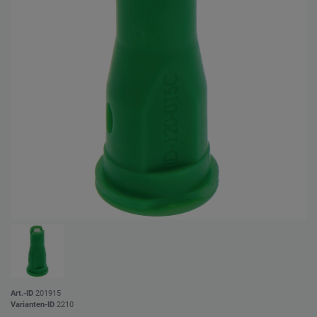
Art.-ID
201915
Varianten-ID
2210