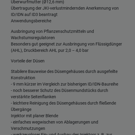
Überwurfmutter (Ø12,6 mm)
Übertragung der JKI-verlustmindernden Anerkennung von
ID/IDN auf ID3 beantragt
Anwendungsbereiche
Ausbringung von Pflanzenschutzmitteln und
Wachstumsregulatoren
Besonders gut geeignet zur Ausbringung von Flüssigdünger
(AHL), Druckbereich AHL pur 2,0 – 4,0 bar
Vorteile der Düsen
Stabilere Bauweise des Düsengehäuses durch ausgefeilte
Konstruktion
- 9 mm kürzer im Vergleich zur bisherigen ID/IDN-Baureihe
- noch besserer Schutz des Düsenmundstücks durch
verstärkte Seitenflanken
- leichtere Reinigung des Düsengehäuses durch fließende
Übergänge
Injektor mit planer Blende
- einfaches wegwischen von Ablagerungen und
Verschmutzungen
- werkzeugloser Ein- und Ausbau des Injektors z. B. zur