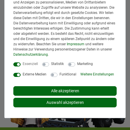
und Anzeigen zu personalisieren, Medien von Drittanbietern
Artikeln bei Bestellungen bis 14 Uhr und Sofortbezahlung
einzubinden oder Zugriffe auf unsere Website zu analysieren. Die
(z.B. PayPal) bereits am gleichen Werktag. Die angegebenen
Datenverarbeitung erfolgt erst durch gesetzte Cookies. Wir teilen
Lieferzeiten gelten für Lieferungen innerhalb Deutschlands.
diese Daten mit Dritten, die wir in den Einstellungen benennen.
Die angezeigten Versandkosten beziehen sich auf den
Die Datenverarbeitung kann mit Einwilligung oder aufgrund eines
berechtigten Interesses erfolgen. Die Zustimmung kann erteilt
Versand innerhalb Deutschlands, soweit kein anders
oder abgelehnt werden. Es besteht das Recht, nicht einzuwilligen
Lieferland ausgewählt wurde. Versandkosten und
und die Einwilligung zu einem späteren Zeitpunkt zu ändern oder
Lieferzeiten für andere Länder entnehmen Sie bitte
zu widerrufen. Beachten Sie unser
Impressum
und weitere
den
Versandinformationen
.
Hinweise zur Verwendung personenbezogener Daten in unserer
Daten­schutz­erklärung
.
Essenziell
Statistik
Marketing
Externe Medien
Funktional
Weitere Einstellungen
Alle akzeptieren
Auswahl akzeptieren