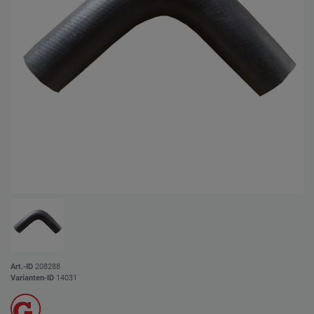
Art.-ID
208288
Varianten-ID
14031