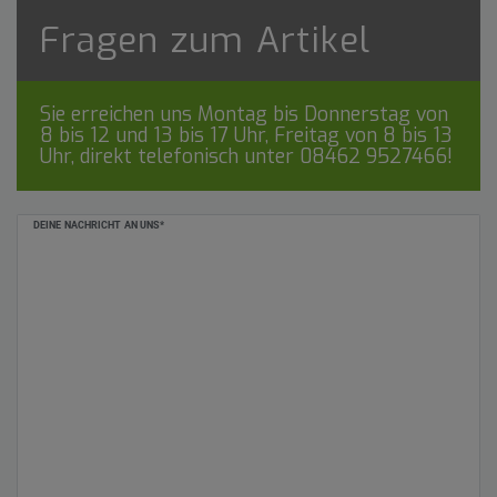
Fragen zum Artikel
Sie erreichen uns Montag bis Donnerstag von
8 bis 12 und 13 bis 17 Uhr, Freitag von 8 bis 13
Uhr, direkt telefonisch unter
08462 9527466
!
Ceres::Template.mailFormHoneypotLabel
DEINE NACHRICHT AN UNS*