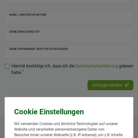
NAME / ANSPRECHPARTNER
DEINE EMAILADRESSE*
DEINE RUFNUMMER (NUR FÜR RÜCKFRAGEN)
Hiermit bestätige ich, dass ich die
Daten­schutz­erklärung
gelesen
*
habe.
Anfrage senden
Wir verwenden Cookies und ähnliche Technologien auf unserer
Website und verarbeiten personenbezogene Daten von
* Alle Preise inklusive gesetzlicher Mehrwertsteuer und
Besucher:innen unserer Webseite (z.B. IP-Adresse), um z.B. Inhalte
zuzüglich
Versandkosten
. Der Versand erfolgt bei vielen