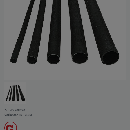
Art.-ID
208190
Varianten-ID
13933