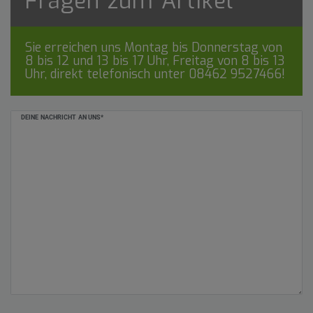
Fragen zum Artikel
Sie erreichen uns Montag bis Donnerstag von
8 bis 12 und 13 bis 17 Uhr, Freitag von 8 bis 13
Uhr, direkt telefonisch unter
08462 9527466
!
Ceres::Template.mailFormHoneypotLabel
DEINE NACHRICHT AN UNS*