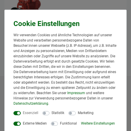
BP-Güllekompressor Güllewagen
Kompressor 6150l MEC5000m max. 1,5
bar
1.644,95 € *
Wir verwenden Cookies und ähnliche Technologien auf unserer
Website und verarbeiten personenbezogene Daten von
*
inkl. MwSt.
zzgl.
Versand
Besucher:innen unserer Webseite (z.B. IP-Adresse), um z.B. Inhalte
Lieferzeit: 1 bis 3 Tage*
und Anzeigen zu personalisieren, Medien von Drittanbietern
einzubinden oder Zugriffe auf unsere Website zu analysieren. Die
In den Warenkorb
Datenverarbeitung erfolgt erst durch gesetzte Cookies. Wir teilen
diese Daten mit Dritten, die wir in den Einstellungen benennen.
Die Datenverarbeitung kann mit Einwilligung oder aufgrund eines
berechtigten Interesses erfolgen. Die Zustimmung kann erteilt
oder abgelehnt werden. Es besteht das Recht, nicht einzuwilligen
und die Einwilligung zu einem späteren Zeitpunkt zu ändern oder
* Alle Preise inklusive gesetzlicher Mehrwertsteuer und
zu widerrufen. Beachten Sie unser
Impressum
und weitere
zuzüglich
Versandkosten
. Der Versand erfolgt bei vielen
Hinweise zur Verwendung personenbezogener Daten in unserer
Artikeln bei Bestellungen bis 14 Uhr und Sofortbezahlung
Daten­schutz­erklärung
.
(z.B. PayPal) bereits am gleichen Werktag. Die angegebenen
Essenziell
Statistik
Marketing
Lieferzeiten gelten für Lieferungen innerhalb Deutschlands.
Die angezeigten Versandkosten beziehen sich auf den
Externe Medien
Funktional
Weitere Einstellungen
Versand innerhalb Deutschlands, soweit kein anders