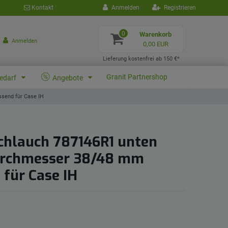
Kontakt
Anmelden
Registrieren
0
Warenkorb
Anmelden
0,00 EUR
Lieferung kostenfrei ab 150 €*
Granit Partnershop
bedarf
Angebote
send für Case IH
chlauch 787146R1 unten
urchmesser 38/48 mm
 für Case IH