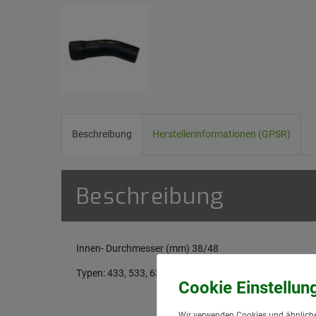
Beschreibung
Herstellerinformationen (GPSR)
Beschreibung
Innen- Durchmesser (mm) 38/48
Typen: 433, 533, 633, 733, 833, 740, 840, 940, 844, 844
Wir verwenden Cookies und ähnliche